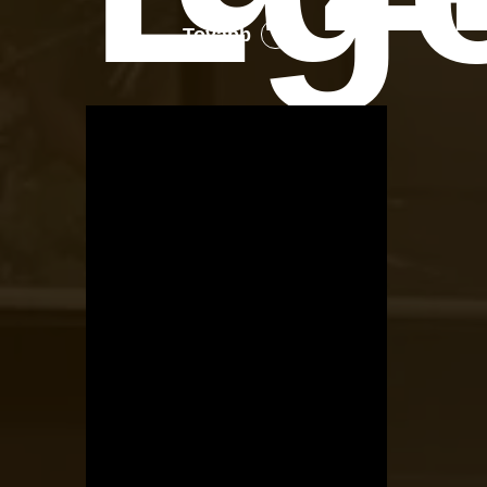
Tovább
OTBike
Kerékpárszerviz