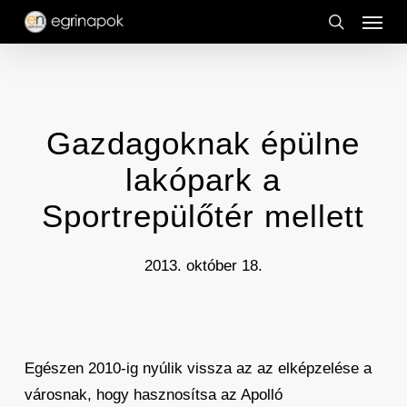
Menu
Skip
to
search
main
content
Gazdagoknak épülne
lakópark a
Sportrepülőtér mellett
2013. október 18.
Egészen 2010-ig nyúlik vissza az az elképzelése a
városnak, hogy hasznosítsa az Apolló