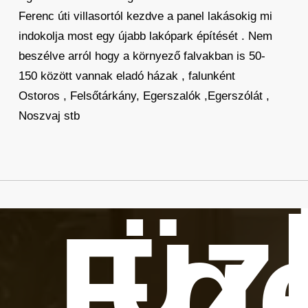
Ferenc úti villasortól kezdve a panel lakásokig mi
indokolja most egy újabb lakópark építését . Nem
beszélve arról hogy a környező falvakban is 50-
150 között vannak eladó házak , falunként
Ostoros , Felsőtárkány, Egerszalók ,Egerszólát ,
Noszvaj stb
üz
Eg