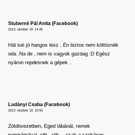
Stuberné Pál Anita (Facebook)
2013. október 18. 14:40
Hát tuti jó hangos lesz . Én biztos nem költöznék
oda .Na de , nem is vagyok gazdag :D Egész
nyáron repdesnek a gépek .
Ludányi Csaba (Facebook)
2013. október 18. 16:56
Zöldövezetben, Eged lábánál, remek
panorámával, stb., stb. – csak a szokásos