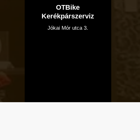
OTBike
Kerékpárszerviz
I
Jókai Mór utca 3.