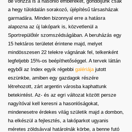
de vonzza is a hasonló embereket, gondoljunk csak
a hegy túloldalán sorakozó, újépítésű társasházak
garmadára. Minden bizonnyal erre a hatásra
alapozna az új lakópark is, közvetlenül a
Sportrepülőtér szomszédságában. A beruházás egy
15 hektáros területet érintene majd, melyet
mindösszesen 22 telekre vágnának fel, telkenként
legfeljebb 15%-os beépíthetőséggel. A tervek láttán
egyből az Index egyik régebbi
galériája
jutott
eszünkbe, amiben egy gazdagok részére
létrehozott, zárt argentin városba kaphattunk
betekintést. Az- és az egri változat között persze
nagyítóval kell keresni a hasonlóságokat,
mindenesetre érdekes világ születik majd a dombon,
ha elkészül a fejlesztés, a lakóparkot ugyanis
méretes zöldsávval határolnák körbe, a benne futó