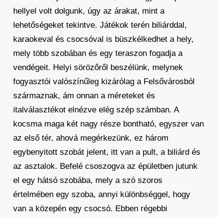
hellyel volt dolgunk, úgy az árakat, mint a
lehetőségeket tekintve. Játékok terén biliárddal,
karaokeval és csocsóval is büszkélkedhet a hely,
mely több szobában és egy teraszon fogadja a
vendégeit. Helyi sörözőről beszélünk, melynek
fogyasztói valószínűleg kizárólag a Felsővárosból
származnak, ám onnan a méreteket és
italválasztékot elnézve elég szép számban. A
kocsma maga két nagy része bontható, egyszer van
az első tér, ahová megérkezünk, ez három
egybenyitott szobát jelent, itt van a pult, a biliárd és
az asztalok. Befelé csoszogva az épületben jutunk
el egy hátsó szobába, mely a szó szoros
értelmében egy szoba, annyi különbséggel, hogy
van a közepén egy csocsó. Ebben régebbi