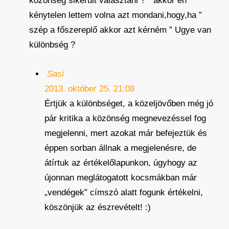
közönség sikerült választani ? ” akkor én
kénytelen lettem volna azt mondani,hogy,ha ”
szép a főszereplő akkor azt kérném ” Ugye van
különbség ?
Sasi
2013. október 25. 21:08
Értjük a különbséget, a közeljövőben még jó
pár kritika a közönség megnevezéssel fog
megjelenni, mert azokat már befejeztük és
éppen sorban állnak a megjelenésre, de
átírtuk az értékelőlapunkon, úgyhogy az
újonnan meglátogatott kocsmákban már
„vendégek” címszó alatt fogunk értékelni,
köszönjük az észrevételt! :)