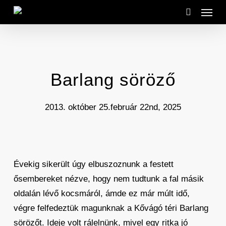
Menu
Skip
to
search
main
content
Barlang söröző
2013. október 25.
február 22nd, 2025
Évekig sikerült úgy elbuszoznunk a festett
ősembereket nézve, hogy nem tudtunk a fal másik
oldalán lévő kocsmáról, ámde ez már múlt idő,
végre felfedeztük magunknak a Kővágó téri Barlang
sörözőt. Ideje volt rálelnünk, mivel egy ritka jó