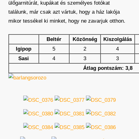
ülőgarnitúrát, kupákat és személyes fotókat
találunk, már csak azt vártuk, hogy a ház lakója
mikor tessékel ki minket, hogy ne zavarjuk otthon.
Beltér
Közönség
Kiszolgálás
Igipop
5
2
4
Sasi
4
3
3
Átlag pontszám: 3,8