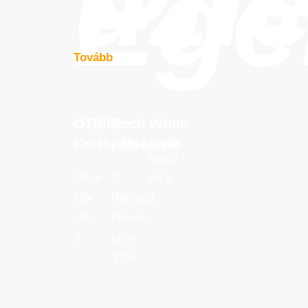
üzl
Ege
Tovább
OTBike
Bocó
Príma
OTBike
Bocó
Príma
Kerékpárszerviz
cukrászata
Kerékpárszerviz
cukrászata
Vasút
Jókai
II.
utca
Mór
Rákóczi
1.
utca
Ferenc
3.
utca
31/A