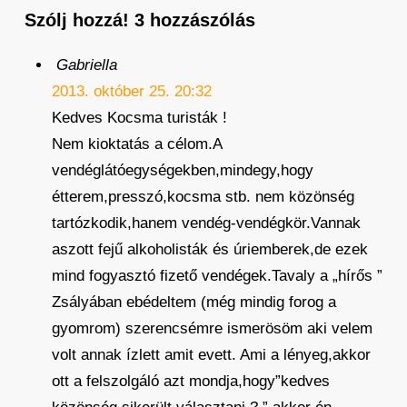
Szólj hozzá!
3 hozzászólás
Gabriella
2013. október 25. 20:32
Kedves Kocsma turisták !
Nem kioktatás a célom.A
vendéglátóegységekben,mindegy,hogy
étterem,presszó,kocsma stb. nem közönség
tartózkodik,hanem vendég-vendégkör.Vannak
aszott fejű alkoholisták és úriemberek,de ezek
mind fogyasztó fizető vendégek.Tavaly a „hírős ”
Zsályában ebédeltem (még mindig forog a
gyomrom) szerencsémre ismerösöm aki velem
volt annak ízlett amit evett. Ami a lényeg,akkor
ott a felszolgáló azt mondja,hogy”kedves