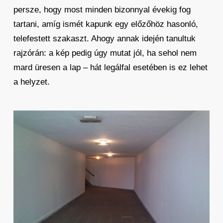
persze, hogy most minden bizonnyal évekig fog
tartani, amíg ismét kapunk egy előzőhöz hasonló,
telefestett szakaszt. Ahogy annak idején tanultuk
rajzórán: a kép pedig úgy mutat jól, ha sehol nem
mard üresen a lap – hát legálfal esetében is ez lehet
a helyzet.