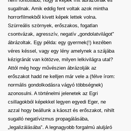
nem fontosabb, hogy a képek mit ábrázolnak és
sugallnak. Amik eddig fent voltak azok mintha
horrorfilmekből kivett képek lettek volna.
Szürreális szörnyek, erőszakos, fogatlan
csontvázak, agresszív, negatív „gondolatvilágot”
ábrázoltak. Egy példa: egy gyermek(!) kezében
véres késsel, vagy egy lény amelynek a szájába
kézigránát van kötözve, milyen lelkivilágra utal?
Attól még hogy művészien ábrázolják az
erőszakot hadd ne kelljen már vele a (félve írom:
normális gondolkodásra vágyó többségnek)
azonosulni. A történelmi jelenetek az Egri
csillagokból képekkel legyen egyedi Eger, ne
azzal hogy beállunk a káoszt és erőszakot, nihilt
sugalló negatívizmus propagálásába,
„legalizálásába”. A legnagyobb forgalmú aluljáró