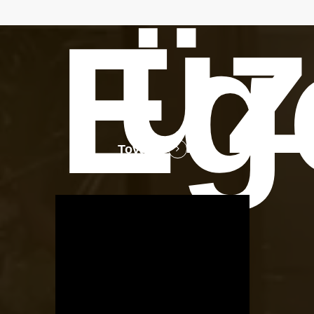
üz
Eg
Tovább
OTBike
Kerékpárszerviz