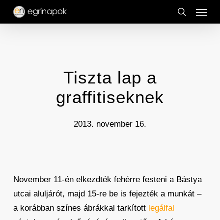
Menu
Skip
to
search
main
content
Tiszta lap a
graffitiseknek
2013. november 16.
November 11-én elkezdték fehérre festeni a Bástya
utcai aluljárót, majd 15-re be is fejezték a munkát –
a korábban színes ábrákkal tarkított
legálfal