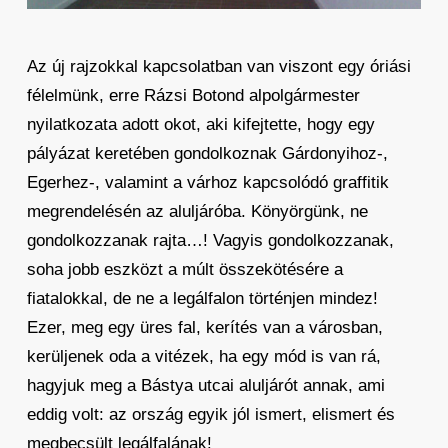
Az új rajzokkal kapcsolatban van viszont egy óriási
félelmünk, erre Rázsi Botond alpolgármester
nyilatkozata adott okot, aki kifejtette, hogy egy
pályázat keretében gondolkoznak Gárdonyihoz-,
Egerhez-, valamint a várhoz kapcsolódó graffitik
megrendelésén az aluljáróba. Könyörgünk, ne
gondolkozzanak rajta…! Vagyis gondolkozzanak,
soha jobb eszközt a múlt összekötésére a
fiatalokkal, de ne a legálfalon történjen mindez!
Ezer, meg egy üres fal, kerítés van a városban,
kerüljenek oda a vitézek, ha egy mód is van rá,
hagyjuk meg a Bástya utcai aluljárót annak, ami
eddig volt: az ország egyik jól ismert, elismert és
megbecsült legálfalának!