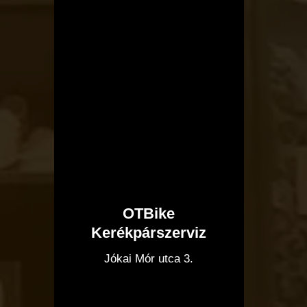
OTBike
Kerékpárszerviz
I
Jókai Mór utca 3.