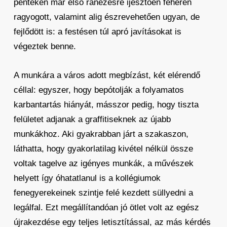
pénteken már első ránézésre ijesztően fehéren
ragyogott, valamint alig észrevehetően ugyan, de
fejlődött is: a festésen túl apró javításokat is
végeztek benne.
A munkára a város adott megbízást, két elérendő
céllal: egyszer, hogy bepótolják a folyamatos
karbantartás hiányát, másszor pedig, hogy tiszta
felületet adjanak a graffitiseknek az újabb
munkákhoz. Aki gyakrabban járt a szakaszon,
láthatta, hogy gyakorlatilag kivétel nélkül össze
voltak tagelve az igényes munkák, a művészek
helyett így óhatatlanul is a kollégiumok
fenegyerekeinek szintje felé kezdett süllyedni a
legálfal. Ezt megállítandóan jó ötlet volt az egész
újrakezdése egy teljes letisztítással, az más kérdés