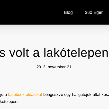
Blog
360 Eger
s volt a lakótelepen
2013. november 21.
ajd a
facebook oldalukat
böngészve egy hallgatójuk által kés
akótelepen.