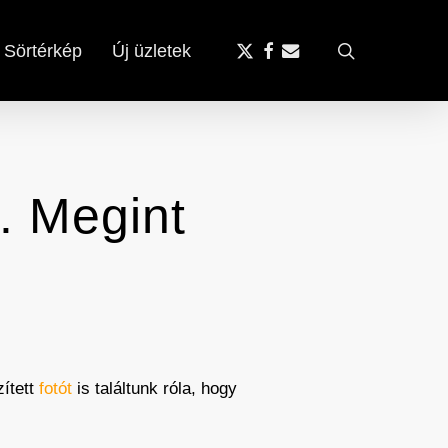
x-
facebook
email
search
Sörtérkép
Új üzletek
twitter
. Megint
zített
fotót
is találtunk róla, hogy