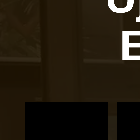
OTBike
Kerékpárszerviz