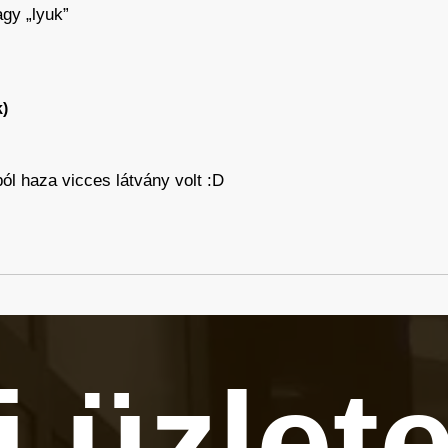
agy „lyuk”
)
ól haza vicces látvány volt :D
j üzlet