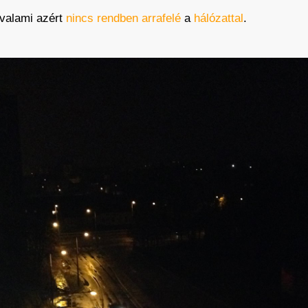
valami azért
nincs
rendben
arrafelé
a
hálózattal
.