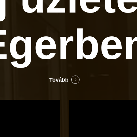
Egerbe
Tovább
Bocó
Príma
cukrászata