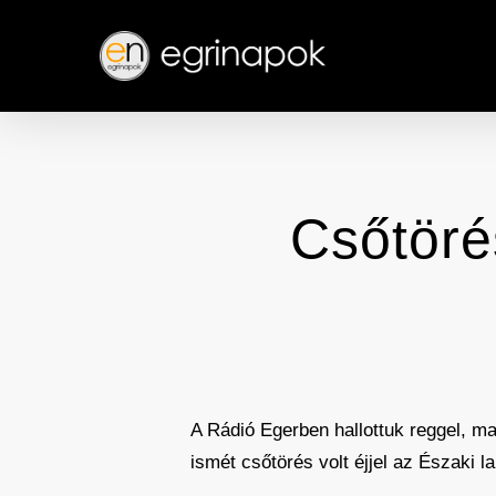
Skip
to
main
content
Csőtöré
A Rádió Egerben hallottuk reggel, m
ismét csőtörés volt éjjel az Északi l