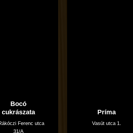
Bocó
Príma
cukrászata
Vasút utca 1.
 Rákóczi Ferenc utca
31/A