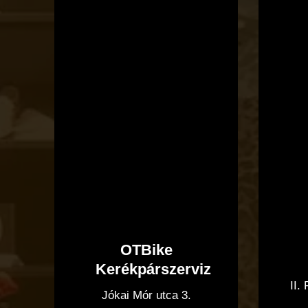
OTBike
Kerékpárszerviz
II.
Jókai Mór utca 3.