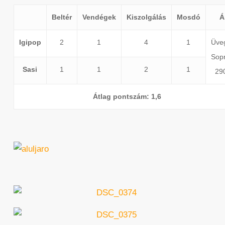
Beltér
Vendégek
Kiszolgálás
Mosdó
Á
Igipop
2
1
4
1
Üve
Sopr
Sasi
1
1
2
1
290
Átlag pontszám: 1,6