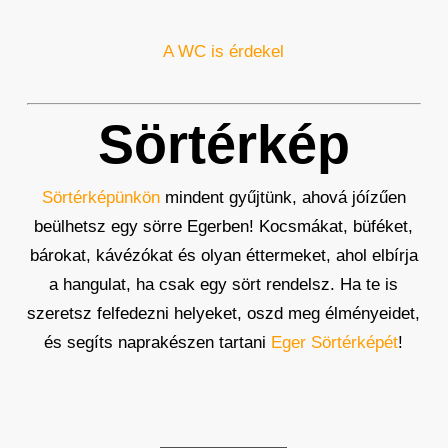
A WC is érdekel
Sörtérkép
Sörtérképünkön
mindent gyűjtünk, ahová jóízűen
beülhetsz egy sörre Egerben! Kocsmákat, büféket,
bárokat, kávézókat és olyan éttermeket, ahol elbírja
a hangulat, ha csak egy sört rendelsz. Ha te is
szeretsz felfedezni helyeket, oszd meg élményeidet,
és segíts naprakészen tartani
Eger Sörtérképét
!