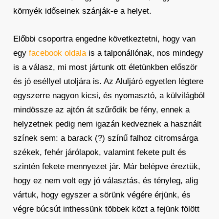
környék időseinek szánják-e a helyet.
Előbbi csoportra engedne következtetni, hogy van
egy
facebook oldala
is a talponállónak, nos mindegy
is a válasz, mi most jártunk ott életünkben először
és jó eséllyel utoljára is. Az Aluljáró egyetlen légtere
egyszerre nagyon kicsi, és nyomasztó, a külvilágból
mindössze az ajtón át szűrődik be fény, ennek a
helyzetnek pedig nem igazán kedveznek a használt
színek sem: a barack (?) színű falhoz citromsárga
székek, fehér járólapok, valamint fekete pult és
szintén fekete mennyezet jár. Már belépve éreztük,
hogy ez nem volt egy jó választás, és tényleg, alig
vártuk, hogy egyszer a sörünk végére érjünk, és
végre búcsút inthessünk többek közt a fejünk fölött