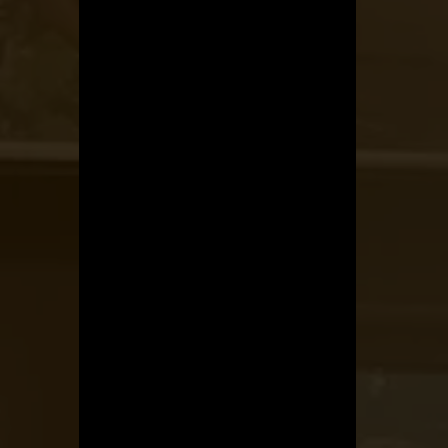
OTBike
Kerékpárszerviz