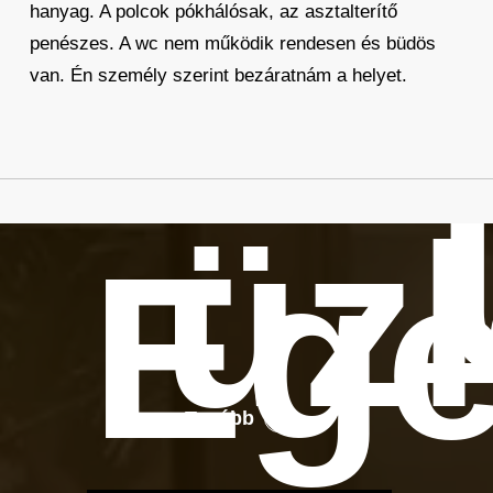
hanyag. A polcok pókhálósak, az asztalterítő
penészes. A wc nem működik rendesen és büdös
van. Én személy szerint bezáratnám a helyet.
üz
Ege
Tovább