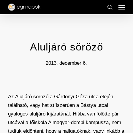
Menu
Skip
to
search
main
content
Aluljáró söröző
2013. december 6.
Az Aluljáró söröző a Gárdonyi Géza utca elején
található, vagy hát stílszerűen a Bástya utcai
gyalogos aluljáró kijáratánál. Hiába van fölötte pár
utcával a főiskola Almagyar-dombi kampusza, nem
tudtuk eldönteni, hogy a hallgatóknak, vagy inkább a