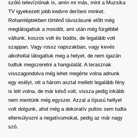
szóló televíziónak is, amin mi más, mint a Muzsika
TV igyekezett jobb kedvre deríteni minket.
Rohamléptekben történő távozásunk előtt még
meglátogattuk a mosdót, ami után még fürgébbé
váltunk, koszos volt és büdös, de legalább volt
szappan. Vagy rossz napszakban, vagy kevés
alkohollal látogattuk meg a helyet, de nem igazán
tudtuk megszeretni a hangulatát. A terasznak
visszagondolva még lehet megérte volna adnunk
egy esélyt, ott a három asztal mellett legalább fény
is lett volna, de már késő volt, vissza pedig inkább
nem mentünk még egyszer. Azzal a típusú hellyel
volt dolgunk, ahol még a dekoratív pultos sem tudta
ellensúlyozni a negatívumokat, pedig az már nagy
szó.