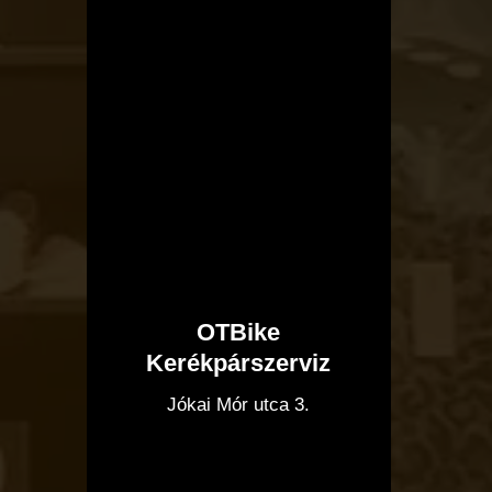
OTBike
Kerékpárszerviz
I
Jókai Mór utca 3.