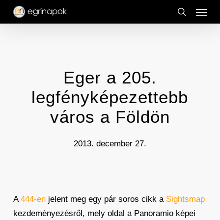
Menu
Skip
to
search
main
content
Eger a 205.
legfényképezettebb
város a Földön
2013. december 27.
A
444-en
jelent meg egy pár soros cikk a
Sightsmap
kezdeményezésről, mely oldal a Panoramio képei