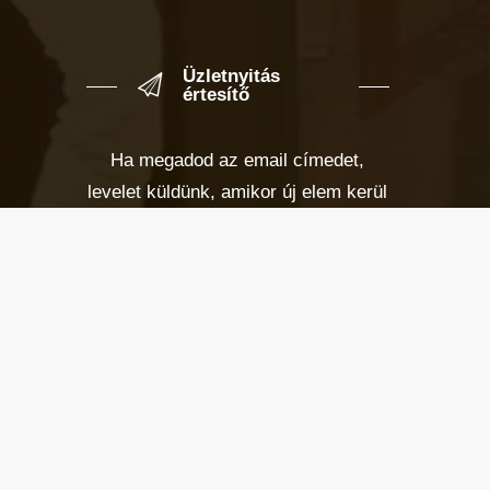
Üzletnyitás
értesítő
Ha megadod az email címedet,
levelet küldünk, amikor új elem kerül
fel az üzletfigyelő listára.
Email cím
*