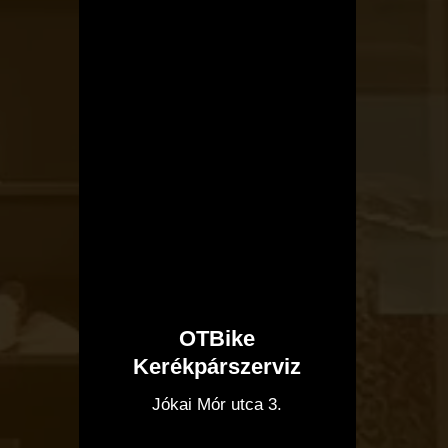
OTBike
Kerékpárszerviz
I
Jókai Mór utca 3.