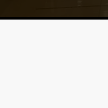
Városképi és gazdasági témák
Eger első blogján, 2006 óta
x-
facebook
youtube
email
twitter
© Egrinapok.hu 2006