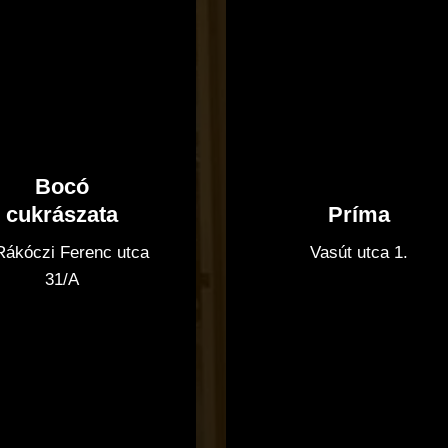
Bocó
Príma
cukrászata
Vasút utca 1.
 Rákóczi Ferenc utca
31/A