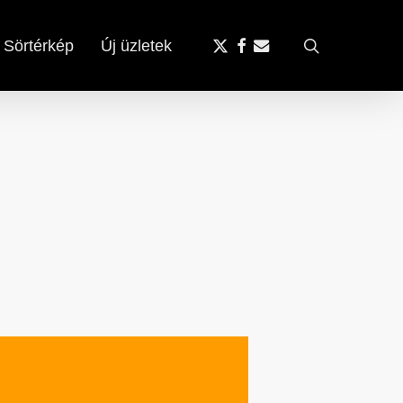
x-
facebook
email
search
Sörtérkép
Új üzletek
twitter