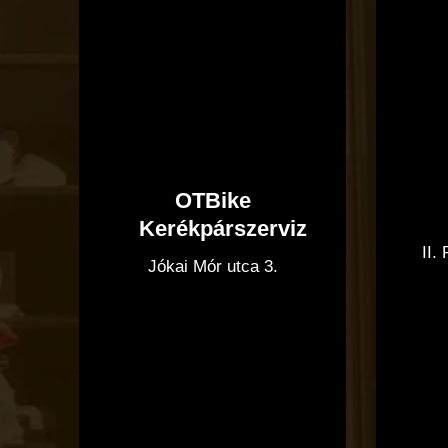
OTBike
Kerékpárszerviz
II.
Jókai Mór utca 3.