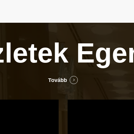
zletek
Ege
Tovább
Bocó
Príma
cukrászata