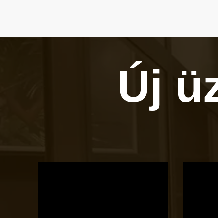
Új ü
OTBike
Kerékpárszerviz