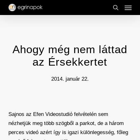
Menu
Skip
to
search
main
content
Ahogy még nem láttad
az Érsekkertet
2014. január 22.
Sajnos az Efen Videostudió felvételén sem
nézhetjük meg több szögből a parkot, de a három
perces videó azért így is igazi különlegesség, főleg