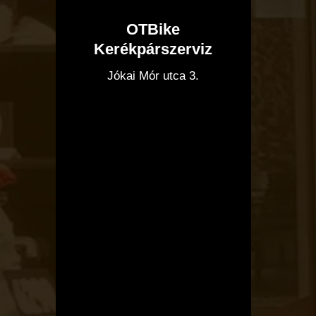
OTBike
Kerékpárszerviz
I
Jókai Mór utca 3.