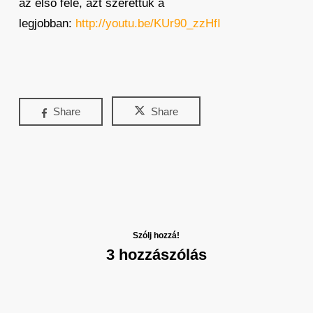
az első fele, azt szerettük a
legjobban:
http://youtu.be/KUr90_zzHfI
Share
Share
Szólj hozzá!
3 hozzászólás