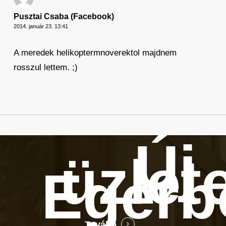
Pusztai Csaba (Facebook)
2014. január 23. 13:41
A meredek helikoptermnoverektol majdnem
rosszul lettem. ;)
Új
üzlet
Egerb
Tovább