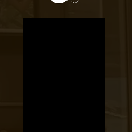
OTBike
Kerékpárszerviz