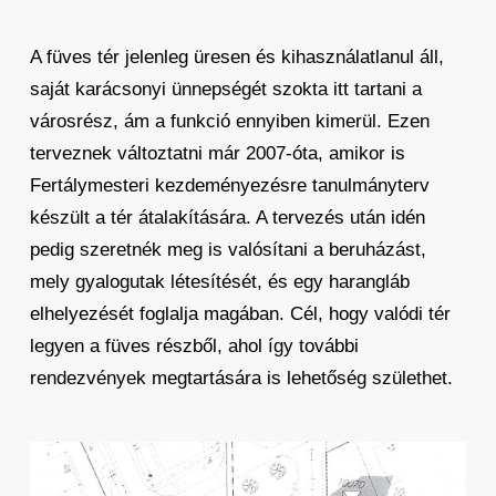
A füves tér jelenleg üresen és kihasználatlanul áll,
saját karácsonyi ünnepségét szokta itt tartani a
városrész, ám a funkció ennyiben kimerül. Ezen
terveznek változtatni már 2007-óta, amikor is
Fertálymesteri kezdeményezésre tanulmányterv
készült a tér átalakítására. A tervezés után idén
pedig szeretnék meg is valósítani a beruházást,
mely gyalogutak létesítését, és egy harangláb
elhelyezését foglalja magában. Cél, hogy valódi tér
legyen a füves részből, ahol így további
rendezvények megtartására is lehetőség születhet.