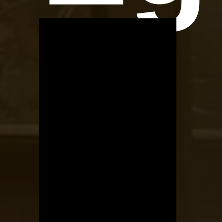
OTBike
Kerékpárszerviz