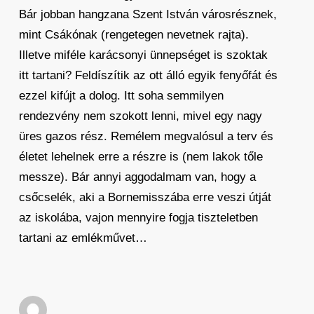
Bár jobban hangzana Szent István városrésznek,
mint Csákónak (rengetegen nevetnek rajta).
Illetve miféle karácsonyi ünnepséget is szoktak
itt tartani? Feldíszítik az ott álló egyik fenyőfát és
ezzel kifújt a dolog. Itt soha semmilyen
rendezvény nem szokott lenni, mivel egy nagy
üres gazos rész. Remélem megvalósul a terv és
életet lehelnek erre a részre is (nem lakok tőle
messze). Bár annyi aggodalmam van, hogy a
csőcselék, aki a Bornemisszába erre veszi útját
az iskolába, vajon mennyire fogja tiszteletben
tartani az emlékművet…