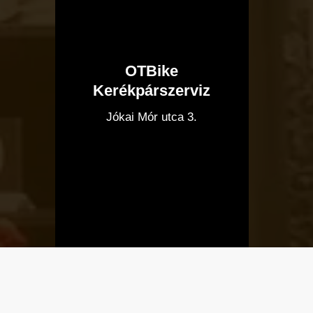
OTBike
Kerékpárszerviz
I
Jókai Mór utca 3.