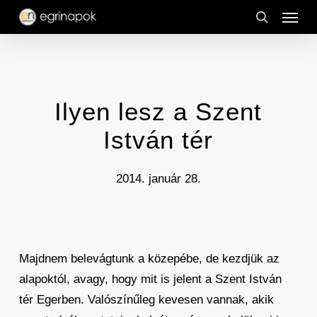
Menu
Skip
to
search
main
content
Ilyen lesz a Szent
István tér
2014. január 28.
Majdnem belevágtunk a közepébe, de kezdjük az
alapoktól, avagy, hogy mit is jelent a Szent István
tér Egerben. Valószínűleg kevesen vannak, akik