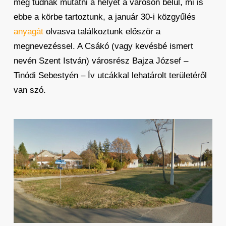
meg tudnák mutatni a helyét a városon belül, mi is
ebbe a körbe tartoztunk, a január 30-i közgyűlés
anyagát
olvasva találkoztunk először a
megnevezéssel. A Csákó (vagy kevésbé ismert
nevén Szent István) városrész Bajza József –
Tinódi Sebestyén – Ív utcákkal lehatárolt területéről
van szó.