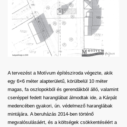
A tervezést a Motívum építésziroda végezte, akik
egy 6×6 méter alapterületű, körülbelül 10 méter
magas, fa oszlopokból és gerendákból álló, valamint
cseréppel fedett haranglábat álmodtak ide, a Kárpát
medencében gyakori, ún. védelmező haranglábak
mintájára. A beruházás 2014-ben történő
megvalósulásáért, és a költségek csökkentéséért a