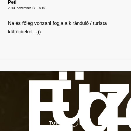
Peti
2014. november 17. 18:15
Na és főleg vonzani fogja a kiránduló / turista
külföldieket :-))
üz
Eg
Tovább