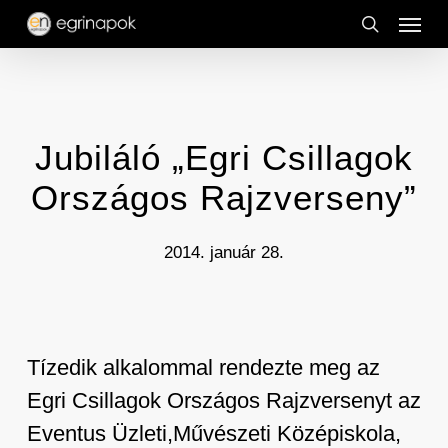
Menu
Skip
to
search
main
content
Jubiláló „Egri Csillagok
Országos Rajzverseny”
2014. január 28.
Tízedik alkalommal rendezte meg az
Egri Csillagok Országos Rajzversenyt az
Eventus Üzleti,Művészeti Középiskola,