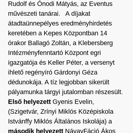
Rudolf és Ónodi Mátyás, az Eventus
művészeti tanárai. A díjakat
átadtaünnepélyes eredményhirdetés
keretében a Kepes Központban 14
órakor Ballagó Zoltán, a Klebersberg
Intézményfenntartó Központ egri
igazgatója és Keller Péter, a versenyt
ihlető regényíró Gárdonyi Géza
dédunokája. A tíz legjobban sikerült
pályamunka tárgyi jutalomban részesült.
Első helyezett
Gyenis Evelin,
(Szigetvár, Zrínyi Miklós Középiskola
Istvánffy Miklós Általános Iskolája) a
második helyezett
NávayFáció Ákos