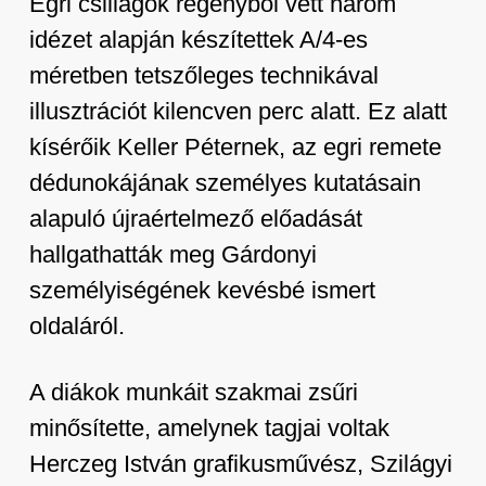
Egri csillagok
regényből vett három
idézet alapján készítettek A/4-es
méretben tetszőleges technikával
illusztrációt kilencven perc alatt. Ez alatt
kísérőik Keller Péternek, az egri remete
dédunokájának személyes kutatásain
alapuló újraértelmező előadását
hallgathatták meg Gárdonyi
személyiségének kevésbé ismert
oldaláról.
A diákok munkáit szakmai zsűri
minősítette, amelynek tagjai voltak
Herczeg István grafikusművész, Szilágyi