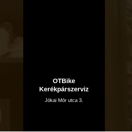
OTBike
Kerékpárszerviz
I
Jókai Mór utca 3.