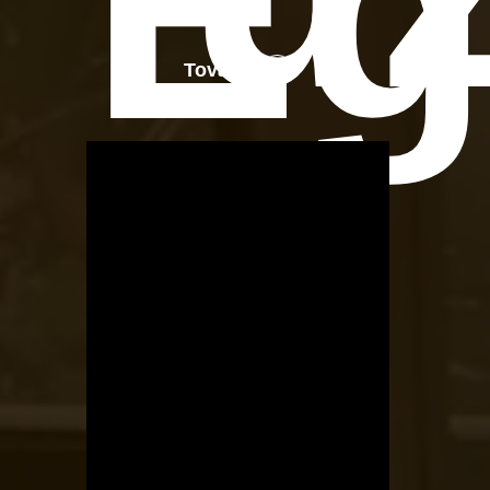
Eg
Tovább
OTBike
Kerékpárszerviz