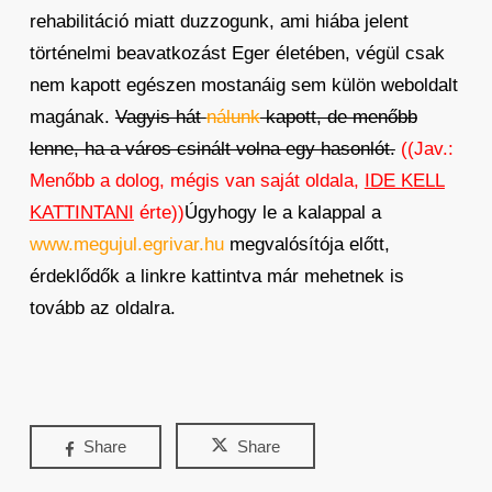
rehabilitáció miatt duzzogunk, ami hiába jelent
történelmi beavatkozást Eger életében, végül csak
nem kapott egészen mostanáig sem külön weboldalt
magának.
Vagyis hát
nálunk
kapott, de menőbb
lenne, ha a város csinált volna egy hasonlót.
((Jav.:
Menőbb a dolog, mégis van saját oldala,
IDE KELL
KATTINTANI
érte))
Úgyhogy le a kalappal a
www.megujul.egrivar.hu
megvalósítója előtt,
érdeklődők a linkre kattintva már mehetnek is
tovább az oldalra.
Share
Share