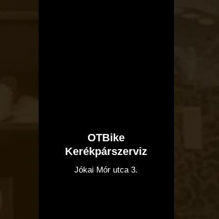
OTBike
Kerékpárszerviz
I
Jókai Mór utca 3.