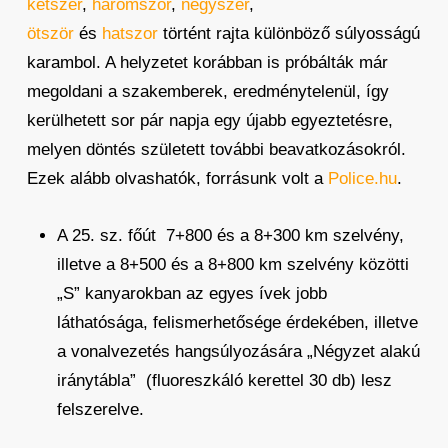
kétszer
,
háromszor
,
négyszer
,
ötször
és
hatszor
történt rajta különböző súlyosságú
karambol. A helyzetet korábban is próbálták már
megoldani a szakemberek, eredménytelenül, így
kerülhetett sor pár napja egy újabb egyeztetésre,
melyen döntés született további beavatkozásokról.
Ezek alább olvashatók, forrásunk volt a
Police.hu
.
A 25. sz. főút 7+800 és a 8+300 km szelvény,
illetve a 8+500 és a 8+800 km szelvény közötti
„S” kanyarokban az egyes ívek jobb
láthatósága, felismerhetősége érdekében, illetve
a vonalvezetés hangsúlyozására „Négyzet alakú
iránytábla” (fluoreszkáló kerettel 30 db) lesz
felszerelve.