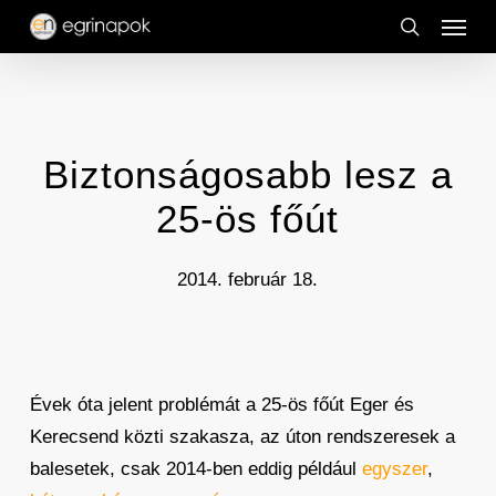
Menu
Skip
to
search
main
content
Biztonságosabb lesz a
25-ös főút
2014. február 18.
Évek óta jelent problémát a 25-ös főút Eger és
Kerecsend közti szakasza, az úton rendszeresek a
balesetek, csak 2014-ben eddig például
egyszer
,