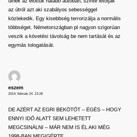
ülnek az előttük haladó autóban, szinte letolják
az útról azt aki szabályos sebességgel
közlekedik. Egy kisebbség terrorizálja a normális
többséget. Németországban pl nagyon szigorúan
veszik a követési távolság be nem tartását és az
egymás tologatását.
eszem
2014. február 24. 13:28
DE AZÉRT AZ EGRI BEKÖTŐT – ÉGÉS – HOGY
ENNYI IDŐ ALATT SEM LEHETETT
MEGCSINÁLNI – MÁR NEM IS ÉL AKI MÉG
1998-BAN MEGIGÉRTE …….