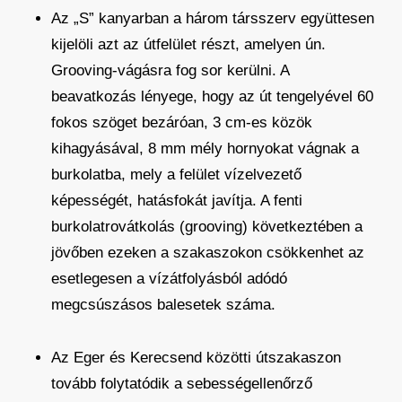
Az „S” kanyarban a három társszerv együttesen
kijelöli azt az útfelület részt, amelyen ún.
Grooving-vágásra fog sor kerülni. A
beavatkozás lényege, hogy az út tengelyével 60
fokos szöget bezáróan, 3 cm-es közök
kihagyásával, 8 mm mély hornyokat vágnak a
burkolatba, mely a felület vízelvezető
képességét, hatásfokát javítja. A fenti
burkolatrovátkolás (grooving) következtében a
jövőben ezeken a szakaszokon csökkenhet az
esetlegesen a vízátfolyásból adódó
megcsúszásos balesetek száma.
Az Eger és Kerecsend közötti útszakaszon
tovább folytatódik a sebességellenőrző