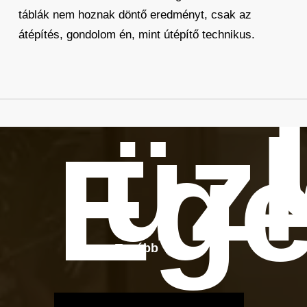
táblák nem hoznak döntő eredményt, csak az
átépítés, gondolom én, mint útépítő technikus.
üz
Ege
Tovább
OTBike