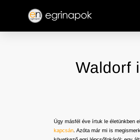
Skip
to
main
content
Waldorf 
Úgy másfél éve írtuk le életünkben e
kapcsán
. Azóta már mi is megismerke
következő egri lépcsőfokáról: egy ált