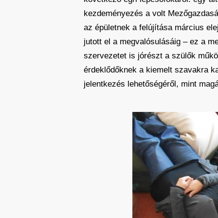
kezdeményezés a volt Mezőgazdasági 
az épületnek a felújítása március e
jutott el a megvalósulásáig – ez a m
szervezetet is jórészt a szülők műkö
érdeklődőknek a kiemelt szavakra ka
jelentkezés lehetőségéről, mint mag