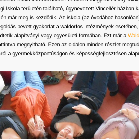
Iskola területén található, úgynevezett Vincellér házban 
lején már meg is kezdődik. Az iskola (az óvodához hasonlóa
egoldás bevett gyakorlat a waldorfos intézmények esetében,
dtetik alapítványi vagy egyesületi formában. Ezt már a
Wald
ttintva megnyitható. Ezen az oldalon minden részlet megtudh
áról a gyermekközpontúságon és képességfejlesztésen alap