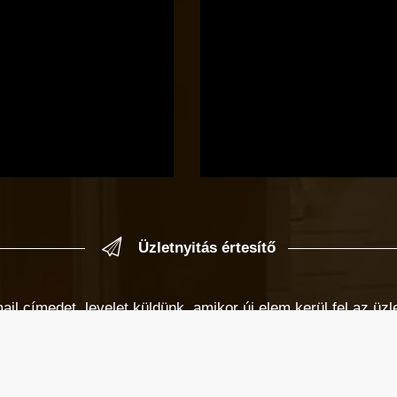
Üzletnyitás értesítő
 címedet, levelet küldünk, amikor új elem kerül fel az üzlet