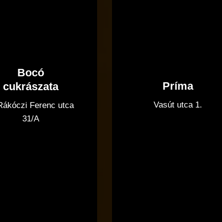
Bocó
Príma
cukrászata
Vasút utca 1.
 Rákóczi Ferenc utca
31/A