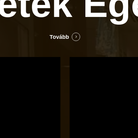
letek
Eg
Tovább
Bocó
Príma
cukrászata