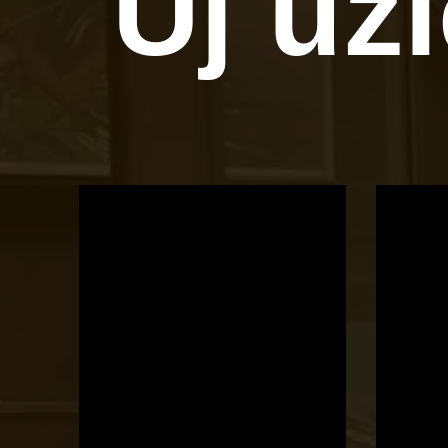
Új üz
OTBike
Kerékpárszerviz