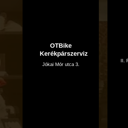
OTBike
Kerékpárszerviz
II.
Jókai Mór utca 3.