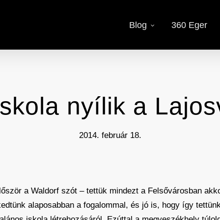
Blog
360 Eger
iskola nyílik a Lajo
2014. február 18.
lőször a Waldorf szót – tettük mindezt a Felsővárosban akko
dtünk alaposabban a fogalommal, és jó is, hogy így tettünk,
alános iskola létrehozásáról. Ezúttal a megyeszékhely túlold