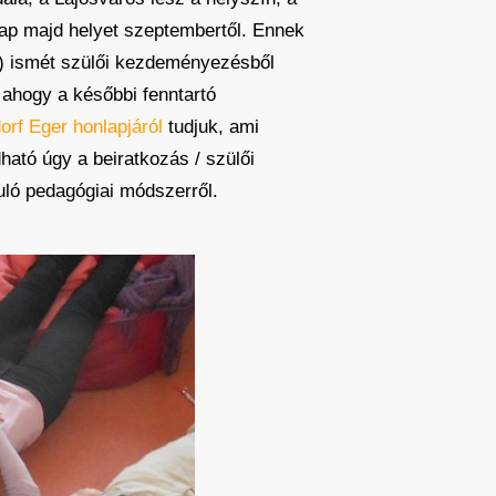
kap majd helyet szeptembertől. Ennek
n) ismét szülői kezdeményezésből
 ahogy a későbbi fenntartó
orf Eger honlapjáról
tudjuk, ami
ató úgy a beiratkozás / szülői
uló pedagógiai módszerről.