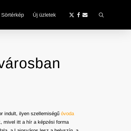
x-
facebook
email
search
Sörtérkép
Új üzletek
twitter
svárosban
r indult, ilyen szellemiségű
óvoda
 mivel itt a hír a képzési forma
ala, a Lajosváros lesz a helyszín, a