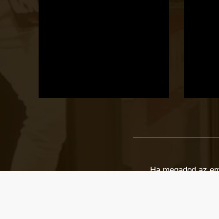
Ha megadod az email
Email cím
*