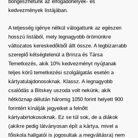
böngészhetünk az elfogadóhelyek- és
kedvezmények listájában.
A teljesség igénye nélkül válogattunk az egészen
hosszú listából, mely legnagyobb örömünkre
változatos kereskedőkből állt össze. A legbizarrabb
szereplő kétségtelenül a Brinza és Társa
Temetkezés, akik 10% kedvezményt nyújtanak
teljes körű temetkezési szolgálgatás esetén a
kártyatulajdonosoknak. Klassz. A legnagyobb
csalódás a Bitskey uszoda volt nekünk, akik
hétköznap délután háromig 1050 forint helyett 900
forintért kínálják jegyeiket a felnőtt
kártyabirtokosoknak. Ez se túl sok, de a diákok
(akikre pedig látványosan épít a kártya, mivel a
főiskola hallgatói is jogosultak a megváltásra) nem