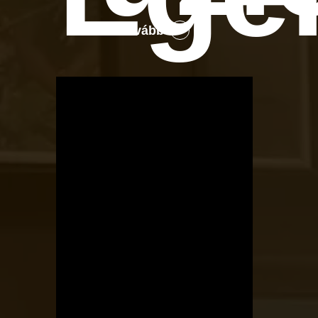
Tovább
OTBike
Kerékpárszerviz