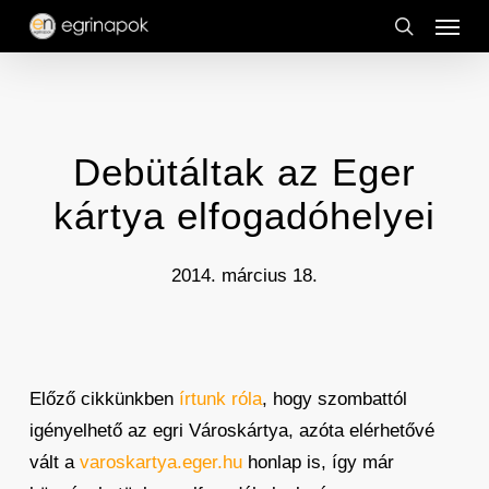
Menu
Skip
to
search
main
content
Debütáltak az Eger
kártya elfogadóhelyei
2014. március 18.
Előző cikkünkben
írtunk róla
, hogy szombattól
igényelhető az egri Városkártya, azóta elérhetővé
vált a
varoskartya.eger.hu
honlap is, így már