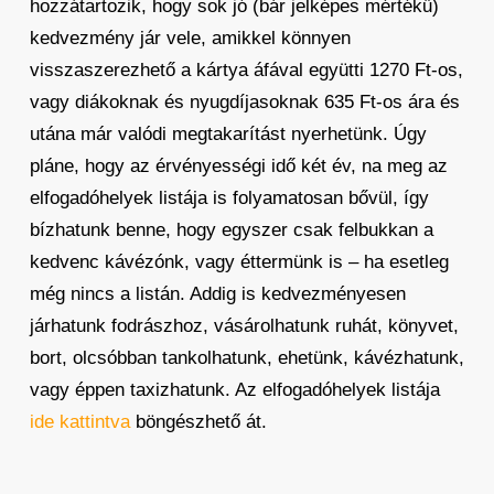
hozzátartozik, hogy sok jó (bár jelképes mértékű)
kedvezmény jár vele, amikkel könnyen
visszaszerezhető a kártya áfával együtti 1270 Ft-os,
vagy diákoknak és nyugdíjasoknak 635 Ft-os ára és
utána már valódi megtakarítást nyerhetünk. Úgy
pláne, hogy az érvényességi idő két év, na meg az
elfogadóhelyek listája is folyamatosan bővül, így
bízhatunk benne, hogy egyszer csak felbukkan a
kedvenc kávézónk, vagy éttermünk is – ha esetleg
még nincs a listán. Addig is kedvezményesen
járhatunk fodrászhoz, vásárolhatunk ruhát, könyvet,
bort, olcsóbban tankolhatunk, ehetünk, kávézhatunk,
vagy éppen taxizhatunk. Az elfogadóhelyek listája
ide kattintva
böngészhető át.