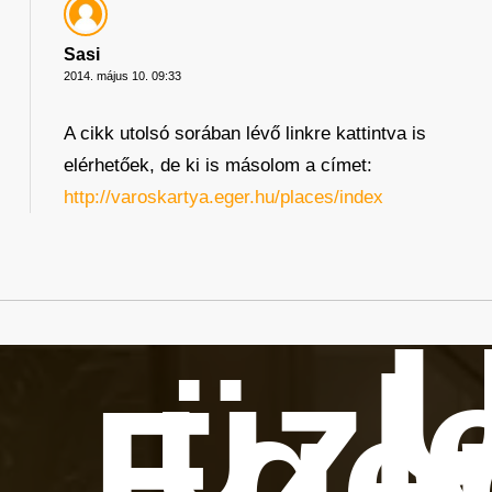
Sasi
2014. május 10. 09:33
A cikk utolsó sorában lévő linkre kattintva is
elérhetőek, de ki is másolom a címet:
http://varoskartya.eger.hu/places/index
Ú
üzl
Ege