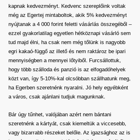
kapnak kedvezményt. Kedvenc szereplőink voltak
még az Egertej mintaboltok, akik 5% kedvezményt
nyújtanak a 4 000 forint feletti vásárlás összegéből –
ezzel gyakorlatilag egyetlen hétköznapi vásárló sem
tud majd élni, ha csak nem még tőlünk is nagyobb
egri kakaó-függő az illető és nem raktároz be ipari
mennyiségben a mennyei lőtyiből. Furcsállottuk,
hogy több szálloda és panzió is az elfogadóhelyek
közt van, így 5-10%-kal olcsóbban szállhatunk meg,
ha Egerben szeretnénk nyaralni. Jó hely egyébként
a város, csak ajánlani tudjuk magunknak.
Bár úgy tűnhet, valójában azért nem bántani
szeretnénk a kártyát, csak kiemeltük a viccesebb,
vagy bizarrabb részeket belőle. Az igazsághoz az is