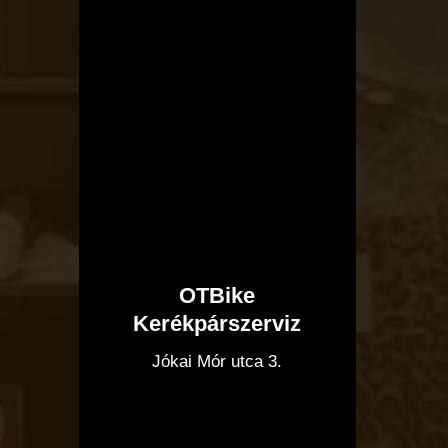
OTBike
Kerékpárszerviz
I
Jókai Mór utca 3.