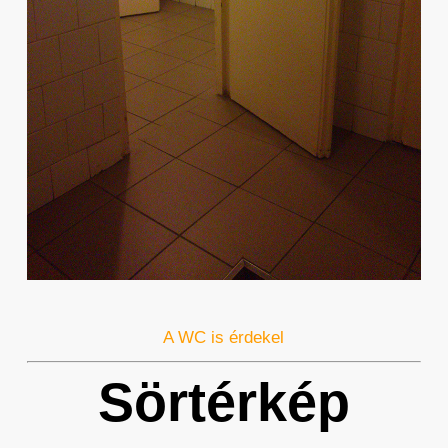
A WC is érdekel
Sörtérkép