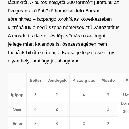
lábunkról. A pultos hölgytől 300 forintért jutottunk az
üveges és különböző hőmérsékletű Borsodi
söreinkhez – lappangó torokfájás következtében
kipróbáltuk a nedű szoba hőmérsékletű változatát is.
A mosdó tiszta volt és lépcsőmászós-eldugott
jellege miatt kalandos is, összességében nem
tudnánk hibát említeni, a Kacsa jellegzetesen egy
olyan hely, ami úgy jó, ahogy van.
Beltér
Vendégek
Kiszolgálás
Mosdó
Á
Igipop
3
2
4
3
Üv
Bors
Sasi
4
2
4
3
300
Erika
3
3
3
2