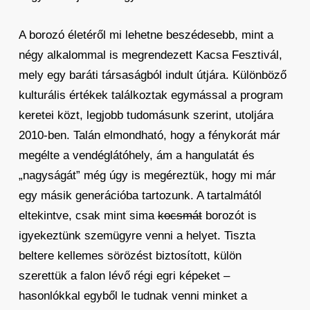
A borozó életéről mi lehetne beszédesebb, mint a
négy alkalommal is megrendezett Kacsa Fesztivál,
mely egy baráti társaságból indult útjára. Különböző
kulturális értékek találkoztak egymással a program
keretei közt, legjobb tudomásunk szerint, utoljára
2010-ben. Talán elmondható, hogy a fénykorát már
megélte a vendéglátóhely, ám a hangulatát és
„nagyságát” még úgy is megéreztük, hogy mi már
egy másik generációba tartozunk. A tartalmától
eltekintve, csak mint sima
kocsmát
borozót is
igyekeztünk szemügyre venni a helyet. Tiszta
beltere kellemes sörözést biztosított, külön
szerettük a falon lévő régi egri képeket –
hasonlókkal egyből le tudnak venni minket a