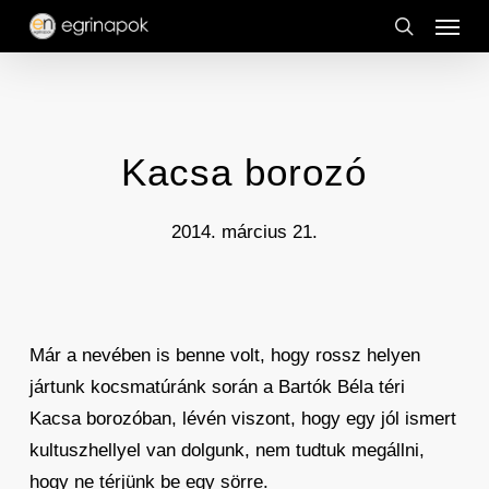
Menu
Skip
to
search
main
content
Kacsa borozó
2014. március 21.
Már a nevében is benne volt, hogy rossz helyen
jártunk kocsmatúránk során a Bartók Béla téri
Kacsa borozóban, lévén viszont, hogy egy jól ismert
kultuszhellyel van dolgunk, nem tudtuk megállni,
hogy ne térjünk be egy sörre.