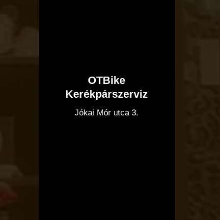
OTBike
Kerékpárszerviz
I
Jókai Mór utca 3.