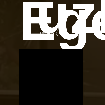
üz
Eg
Tovább
OTBike
Kerékpárszerviz