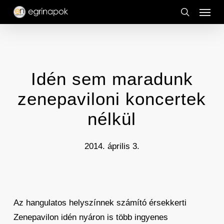
Menu
Skip
to
search
main
content
Idén sem maradunk
zenepaviloni koncertek
nélkül
2014. április 3.
Az hangulatos helyszínnek számító érsekkerti
Zenepavilon idén nyáron is több ingyenes