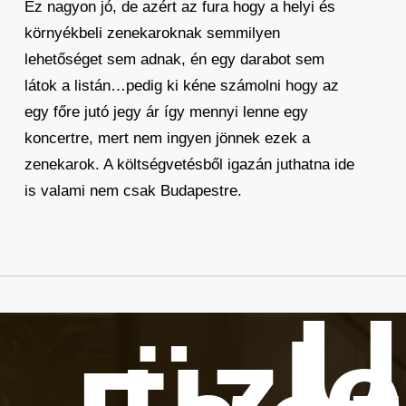
Ez nagyon jó, de azért az fura hogy a helyi és
környékbeli zenekaroknak semmilyen
lehetőséget sem adnak, én egy darabot sem
látok a listán…pedig ki kéne számolni hogy az
egy főre jutó jegy ár így mennyi lenne egy
koncertre, mert nem ingyen jönnek ezek a
zenekarok. A költségvetésből igazán juthatna ide
is valami nem csak Budapestre.
Ú
üzle