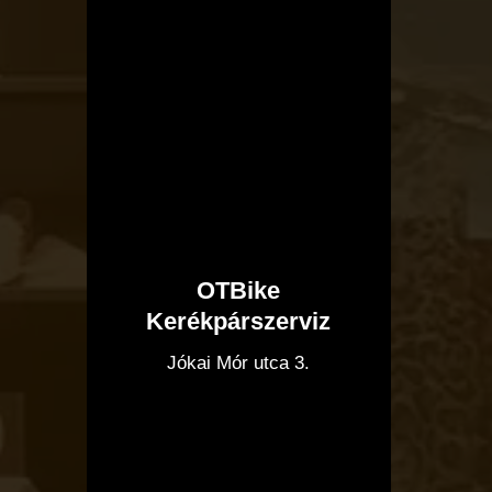
OTBike
Kerékpárszerviz
I
Jókai Mór utca 3.