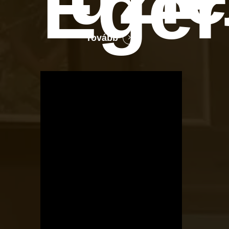
Ege
Tovább
OTBike
Kerékpárszerviz