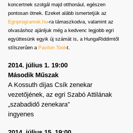
koncertnek szolgál majd otthonául, egészen
pontosan ötnek. Ezeket alább ismertetjük az
Egriprogramok.hu
-ra támaszkodva, valamint az
olvasáshoz ajánljuk még a kedvenc legjobb egri
együttesünk egyik új számát is, a HungaRiddimtől
stílszerűen a
Pavilon Tool
-t.
2014. július 1. 19:00
Második Műszak
A Kossuth díjas Csík zenekar
vezetőjének, az egri Szabó Attilának
„szabadidő zenekara”
ingyenes
2014. július 15. 19:00