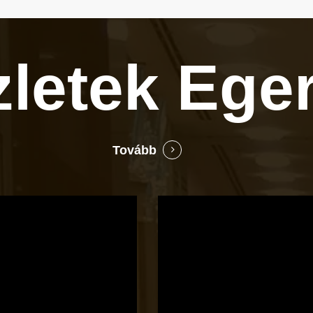
zletek
Ege
Tovább
Bocó
Príma
cukrászata