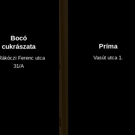
Bocó
Príma
cukrászata
Vasút utca 1.
 Rákóczi Ferenc utca
31/A