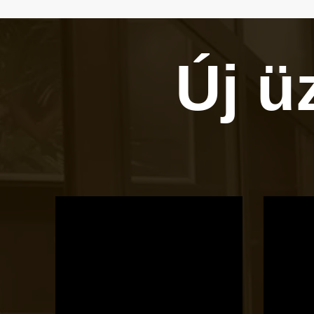
Új ü
OTBike
Kerékpárszerviz