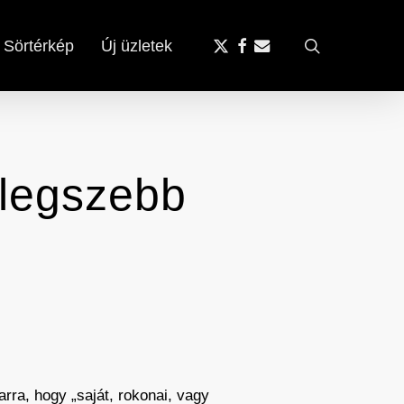
x-
facebook
email
search
Sörtérkép
Új üzletek
twitter
 legszebb
ra, hogy „saját, rokonai, vagy