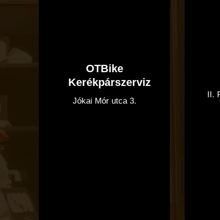
OTBike
Kerékpárszerviz
II.
Jókai Mór utca 3.