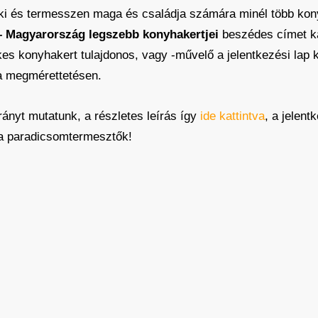
n ki és termesszen maga és családja számára minél több kon
– Magyarország legszebb konyhakertjei
beszédes címet ka
elkes konyhakert tulajdonos, vagy -művelő a jelentkezési lap 
 a megmérettetésen.
ányt mutatunk, a részletes leírás így
ide kattintva
, a jelent
 a paradicsomtermesztők!