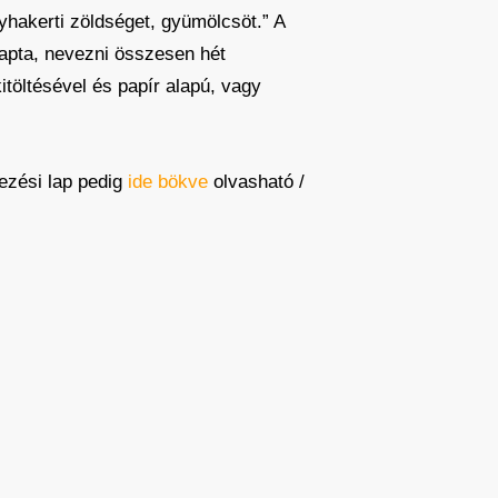
yhakerti zöldséget, gyümölcsöt.” A
pta, nevezni összesen hét
kitöltésével és papír alapú, vagy
kezési lap pedig
ide bökve
olvasható /