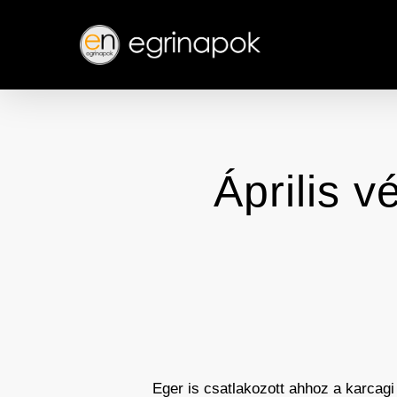
Skip
to
main
content
Április 
Eger is csatlakozott ahhoz a karcag