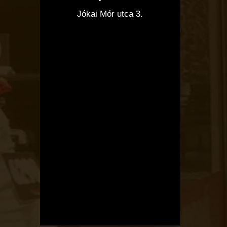
I
Jókai Mór utca 3.