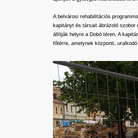
A belvárosi rehabilitációs programm
kapitányt és társait ábrázoló szobor
állítják helyre a Dobó téren. A kapit
főtérre, amelynek központi, uralkod