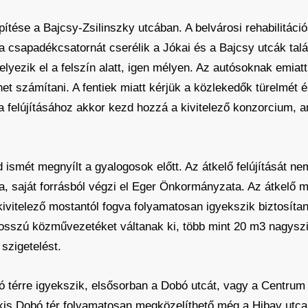
ítése a Bajcsy-Zsilinszky utcában. A belvárosi rehabilitác
a csapadékcsatornát cserélik a Jókai és a Bajcsy utcák tal
yezik el a felszín alatt, igen mélyen. Az autósoknak emiatt 
ehet számítani. A fentiek miatt kérjük a közlekedők türelmét 
a felújításához akkor kezd hozzá a kivitelező konzorcium, 
íd ismét megnyílt a gyalogosok előtt. Az átkelő felújítását n
 saját forrásból végzi el Eger Önkormányzata. Az átkelő me
vitelező mostantól fogva folyamatosan igyekszik biztosítani
osszú közművezetéket váltanak ki, több mint 20 m3 nagyszil
 szigetelést.
bó térre igyekszik, elsősorban a Dobó utcát, vagy a Centrum
kis Dobó tér folyamatosan megközelíthető még a Hibay utca f