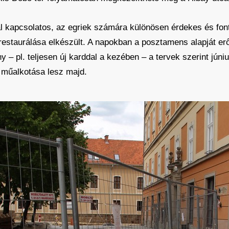
al kapcsolatos, az egriek számára különösen érdekes és fon
 restaurálása elkészült. A napokban a posztamens alapját er
ány – pl. teljesen új karddal a kezében – a tervek szerint jú
ó műalkotása lesz majd.