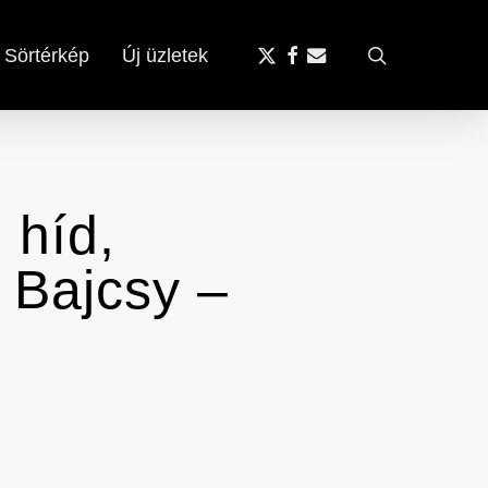
x-
facebook
email
search
Sörtérkép
Új üzletek
twitter
 híd,
 Bajcsy –