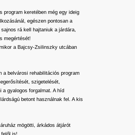
iós program keretében még egy ideig
álkozásánál, egészen pontosan a
sajnos rá kell hajtaniuk a járdára,
és megértését!
amikor a Bajcsy-Zsilinszky utcában
em a belvárosi rehabilitációs program
gerősítését, szigetelését,
 a gyalogos forgalmat. A híd
árdságú betont használnak fel. A kis
 áruház mögötti, árkádos átjárót
elől is!