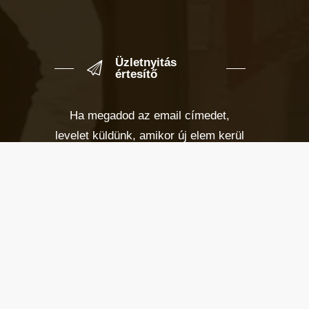
Üzletnyitás
értesítő
Ha megadod az email címedet,
levelet küldünk, amikor új elem kerül
fel az üzletfigyelő listára.
Email cím
*