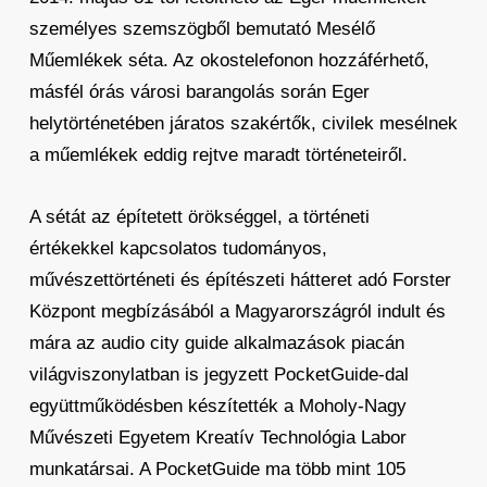
személyes szemszögből bemutató Mesélő
Műemlékek séta. Az okostelefonon hozzáférhető,
másfél órás városi barangolás során Eger
helytörténetében járatos szakértők, civilek mesélnek
a műemlékek eddig rejtve maradt történeteiről.
A sétát az építetett örökséggel, a történeti
értékekkel kapcsolatos tudományos,
művészettörténeti és építészeti hátteret adó Forster
Központ megbízásából a Magyarországról indult és
mára az audio city guide alkalmazások piacán
világviszonylatban is jegyzett PocketGuide-dal
együttműködésben készítették a Moholy-Nagy
Művészeti Egyetem Kreatív Technológia Labor
munkatársai. A PocketGuide ma több mint 105