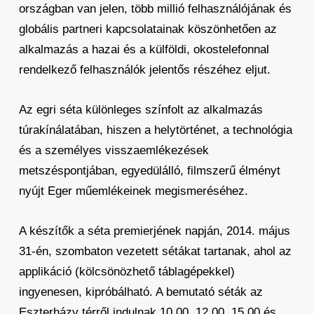
országban van jelen, több millió felhasználójának és
globális partneri kapcsolatainak köszönhetően az
alkalmazás a hazai és a külföldi, okostelefonnal
rendelkező felhasználók jelentős részéhez eljut.
Az egri séta különleges színfolt az alkalmazás
túrakínálatában, hiszen a helytörténet, a technológia
és a személyes visszaemlékezések
metszéspontjában, egyedülálló, filmszerű élményt
nyújt Eger műemlékeinek megismeréséhez.
A készítők a séta premierjének napján, 2014. május
31-én, szombaton vezetett sétákat tartanak, ahol az
applikáció (kölcsönözhető táblagépekkel)
ingyenesen, kipróbálható. A bemutató séták az
Eszterházy térről indulnak 10.00, 12.00, 15.00 és