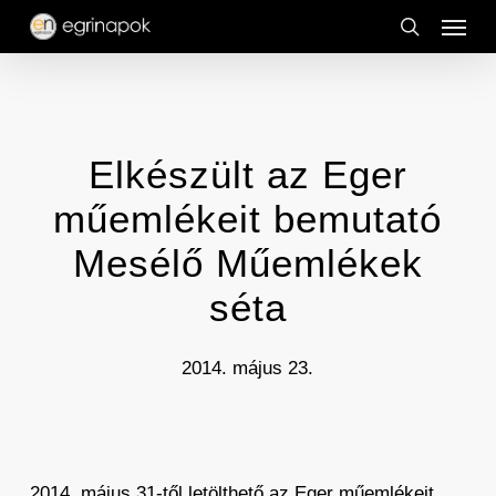
Menu
Skip
to
search
main
content
Elkészült az Eger
műemlékeit bemutató
Mesélő Műemlékek
séta
2014. május 23.
2014. május 31-től letölthető az Eger műemlékeit