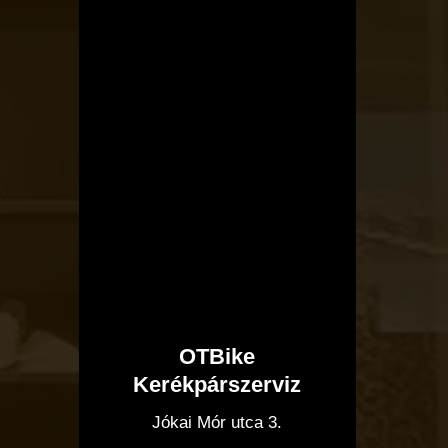
OTBike
Kerékpárszerviz
I
Jókai Mór utca 3.