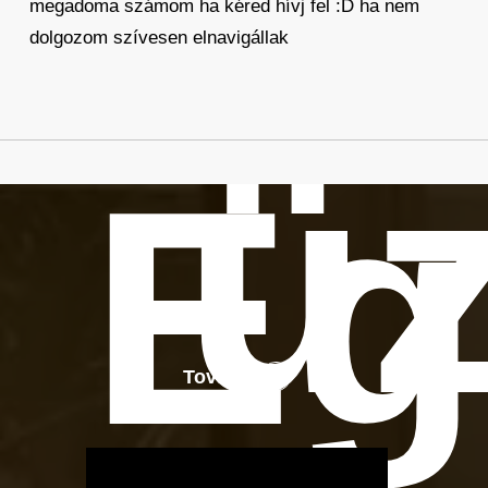
megadoma számom ha kéred hívj fel :D ha nem
dolgozom szívesen elnavigállak
üz
Eg
Tovább
OTBike