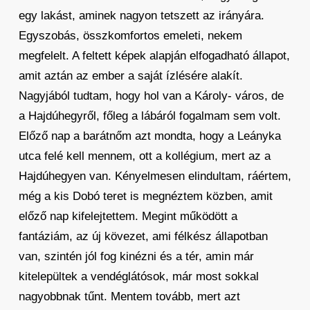
egy lakást, aminek nagyon tetszett az irányára.
Egyszobás, összkomfortos emeleti, nekem
megfelelt. A feltett képek alapján elfogadható állapot,
amit aztán az ember a saját ízlésére alakít.
Nagyjából tudtam, hogy hol van a Károly- város, de
a Hajdúhegyről, főleg a lábáról fogalmam sem volt.
Előző nap a barátnőm azt mondta, hogy a Leányka
utca felé kell mennem, ott a kollégium, mert az a
Hajdúhegyen van. Kényelmesen elindultam, ráértem,
még a kis Dobó teret is megnéztem közben, amit
előző nap kifelejtettem. Megint működött a
fantáziám, az új kövezet, ami félkész állapotban
van, szintén jól fog kinézni és a tér, amin már
kitelepültek a vendéglátósok, már most sokkal
nagyobbnak tűnt. Mentem tovább, mert azt