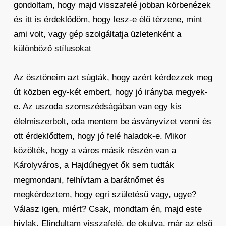
gondoltam, hogy majd visszafelé jobban körbenézek
és itt is érdeklődöm, hogy lesz-e élő térzene, mint
ami volt, vagy gép szolgáltatja üzletenként a
különböző stílusokat
Az ösztöneim azt súgták, hogy azért kérdezzek meg
út közben egy-két embert, hogy jó irányba megyek-
e. Az uszoda szomszédságában van egy kis
élelmiszerbolt, oda mentem be ásványvizet venni és
ott érdeklődtem, hogy jó felé haladok-e. Mikor
közölték, hogy a város másik részén van a
Károlyváros, a Hajdúhegyet ők sem tudták
megmondani, felhívtam a barátnőmet és
megkérdeztem, hogy egri születésű vagy, ugye?
Válasz igen, miért? Csak, mondtam én, majd este
hívlak. Elindultam visszafelé, de okulva, már az első