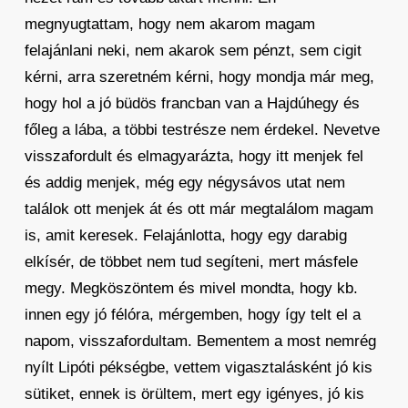
megnyugtattam, hogy nem akarom magam
felajánlani neki, nem akarok sem pénzt, sem cigit
kérni, arra szeretném kérni, hogy mondja már meg,
hogy hol a jó büdös francban van a Hajdúhegy és
főleg a lába, a többi testrésze nem érdekel. Nevetve
visszafordult és elmagyarázta, hogy itt menjek fel
és addig menjek, még egy négysávos utat nem
találok ott menjek át és ott már megtalálom magam
is, amit keresek. Felajánlotta, hogy egy darabig
elkísér, de többet nem tud segíteni, mert másfele
megy. Megköszöntem és mivel mondta, hogy kb.
innen egy jó félóra, mérgemben, hogy így telt el a
napom, visszafordultam. Bementem a most nemrég
nyílt Lipóti pékségbe, vettem vigasztalásként jó kis
sütiket, ennek is örültem, mert egy igényes, jó kis