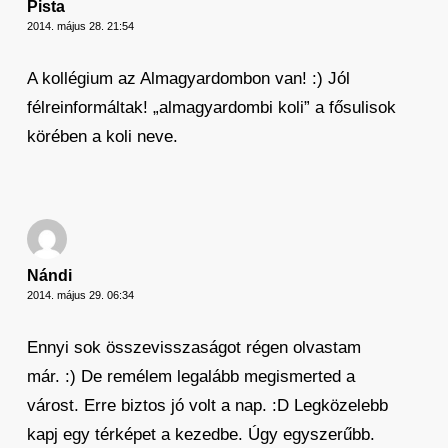
Pista
2014. május 28. 21:54
A kollégium az Almagyardombon van! :) Jól
félreinformáltak! „almagyardombi koli” a fősulisok
körében a koli neve.
Nándi
2014. május 29. 06:34
Ennyi sok összevisszaságot régen olvastam
már. :) De remélem legalább megismerted a
várost. Erre biztos jó volt a nap. :D Legközelebb
kapj egy térképet a kezedbe. Úgy egyszerűbb.