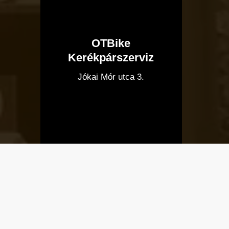
OTBike
Kerékpárszerviz
I
Jókai Mór utca 3.