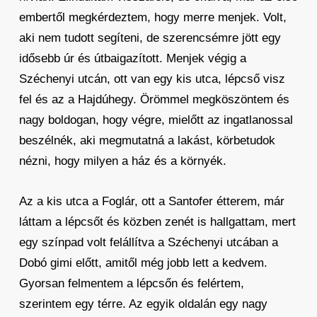
embertől megkérdeztem, hogy merre menjek. Volt,
aki nem tudott segíteni, de szerencsémre jött egy
idősebb úr és útbaigazított. Menjek végig a
Széchenyi utcán, ott van egy kis utca, lépcső visz
fel és az a Hajdúhegy. Örömmel megköszöntem és
nagy boldogan, hogy végre, mielőtt az ingatlanossal
beszélnék, aki megmutatná a lakást, körbetudok
nézni, hogy milyen a ház és a környék.
Az a kis utca a Foglár, ott a Santofer étterem, már
láttam a lépcsőt és közben zenét is hallgattam, mert
egy színpad volt felállítva a Széchenyi utcában a
Dobó gimi előtt, amitől még jobb lett a kedvem.
Gyorsan felmentem a lépcsőn és felértem,
szerintem egy térre. Az egyik oldalán egy nagy