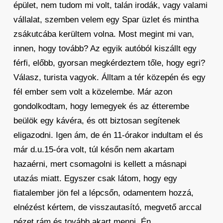
épület, nem tudom mi volt, talán irodák, vagy valami
vállalat, szemben velem egy Spar üzlet és mintha
zsákutcába kerültem volna. Most megint mi van,
innen, hogy tovább? Az egyik autóból kiszállt egy
férfi, előbb, gyorsan megkérdeztem tőle, hogy egri?
Válasz, turista vagyok. Álltam a tér közepén és egy
fél ember sem volt a közelembe. Már azon
gondolkodtam, hogy lemegyek és az étterembe
beülök egy kávéra, és ott biztosan segítenek
eligazodni. Igen ám, de én 11-órakor indultam el és
már d.u.15-óra volt, túl későn nem akartam
hazaérni, mert csomagolni is kellett a másnapi
utazás miatt. Egyszer csak látom, hogy egy
fiatalember jön fel a lépcsőn, odamentem hozzá,
elnézést kértem, de visszautasító, megvető arccal
nézet rám és tovább akart menni. Én