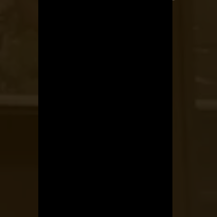
Kerékpárszerviz