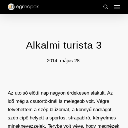
Menu
Skip
to
search
main
content
Alkalmi turista 3
2014. május 28.
Az utolsó előtti nap nagyon érdekesen alakult. Az
idő még a csütörtökinél is melegebb volt. Végre
felvehettem a szép blúzomat, a könnyű nadrágot,
szép cipő helyett a sportos, strapabíró, kényelmes
mineknevezzelek. Tervbe volt véve, hogy megnézek