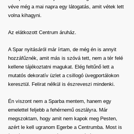
véve még a mai napra egy látogatás, amit vétek lett
volna kihagyni.
Az elátkozott Centrum áruház.
A Spar nyitásáról már írtam, de még én is annyit
hozzáfűznék, amit más is szóvá tett, nem a tér felé
kellene tájékoztatni magukat. Elég feltűnő lett a
mutatós dekoratív üzlet a csillogó üvegportálokon
keresztül. Felirat nélkül is észreveszi mindenki.
Én viszont nem a Sparba mentem, hanem egy
emelettel feljebb a fehérnemű osztályra. Már
megszoktam, hogy amit nem kapok meg Pesten,
azért le kell ugranom Egerbe a Centrumba. Most is