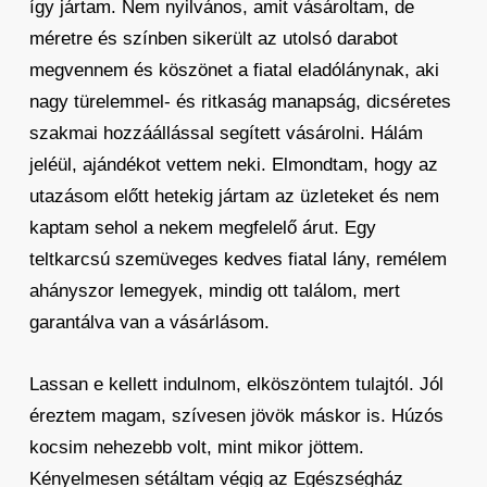
így jártam. Nem nyilvános, amit vásároltam, de
méretre és színben sikerült az utolsó darabot
megvennem és köszönet a fiatal eladólánynak, aki
nagy türelemmel- és ritkaság manapság, dicséretes
szakmai hozzáállással segített vásárolni. Hálám
jeléül, ajándékot vettem neki. Elmondtam, hogy az
utazásom előtt hetekig jártam az üzleteket és nem
kaptam sehol a nekem megfelelő árut. Egy
teltkarcsú szemüveges kedves fiatal lány, remélem
ahányszor lemegyek, mindig ott találom, mert
garantálva van a vásárlásom.
Lassan e kellett indulnom, elköszöntem tulajtól. Jól
éreztem magam, szívesen jövök máskor is. Húzós
kocsim nehezebb volt, mint mikor jöttem.
Kényelmesen sétáltam végig az Egészségház