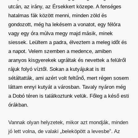
utcán, az irány, az Érsekkert közepe. A fenséges
hatalmas fák között menni, minden zöld és
gondozott, még ha lekésem a vonatot, egy félóra
vagy egy óra múlva megy majd másik, minek
siessek. Leültem a padra, élveztem a meleg időt és
a napot. Velem szemben a medence, amiben
aranyos kisgyerekek ugráltak és nevettek a felülről
rájuk folyó víztől. Sokan a kutyájukat is itt
sétáltatták, ami azért volt feltűnő, mert régen sosem
láttam ennyi kutyát a városban. Tavaly nyáron még
a Dobó téren is találkoztunk velük. Főleg a késő esti
órákban.
Vannak olyan helyzetek, mikor azt mondják, minden
jó lett volna, de valaki „beleköpött a levesbe”. Az