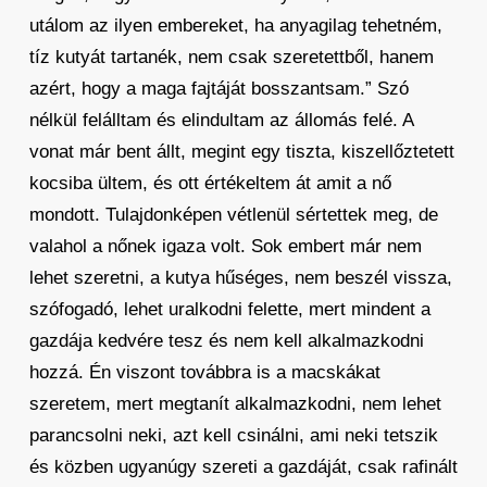
utálom az ilyen embereket, ha anyagilag tehetném,
tíz kutyát tartanék, nem csak szeretettből, hanem
azért, hogy a maga fajtáját bosszantsam.” Szó
nélkül felálltam és elindultam az állomás felé. A
vonat már bent állt, megint egy tiszta, kiszellőztetett
kocsiba ültem, és ott értékeltem át amit a nő
mondott. Tulajdonképen vétlenül sértettek meg, de
valahol a nőnek igaza volt. Sok embert már nem
lehet szeretni, a kutya hűséges, nem beszél vissza,
szófogadó, lehet uralkodni felette, mert mindent a
gazdája kedvére tesz és nem kell alkalmazkodni
hozzá. Én viszont továbbra is a macskákat
szeretem, mert megtanít alkalmazkodni, nem lehet
parancsolni neki, azt kell csinálni, ami neki tetszik
és közben ugyanúgy szereti a gazdáját, csak rafinált