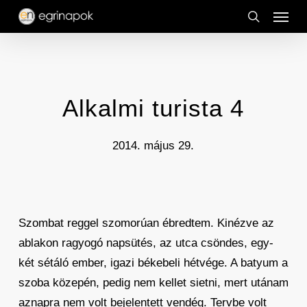
Menu
Skip
to
search
main
content
Alkalmi turista 4
2014. május 29.
Szombat reggel szomorúan ébredtem. Kinézve az
ablakon ragyogó napsütés, az utca csöndes, egy-
két sétáló ember, igazi békebeli hétvége. A batyum a
szoba közepén, pedig nem kellet sietni, mert utánam
aznapra nem volt bejelentett vendég. Tervbe volt