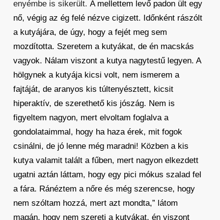
enyémbe is sikerült.
A mellettem levő padon ült egy
nő, végig az ég felé nézve cigizett. Időnként rászólt
a kutyájára, de úgy, hogy a fejét meg sem
mozdította. Szeretem a kutyákat, de én macskás
vagyok. Nálam viszont a kutya nagytestű legyen. A
hölgynek a kutyája kicsi volt, nem ismerem a
fajtáját, de aranyos kis túltenyésztett, kicsit
hiperaktív, de szerethető kis jószág. Nem is
figyeltem nagyon, mert elvoltam foglalva a
gondolataimmal, hogy ha haza érek, mit fogok
csinálni, de jó lenne még maradni! Közben a kis
kutya valamit talált a fűben, mert nagyon elkezdett
ugatni aztán láttam, hogy egy pici mókus szalad fel
a fára. Ránéztem a nőre és még szerencse, hogy
nem szóltam hozzá, mert azt mondta,” látom
magán, hogy nem szereti a kutyákat, én viszont