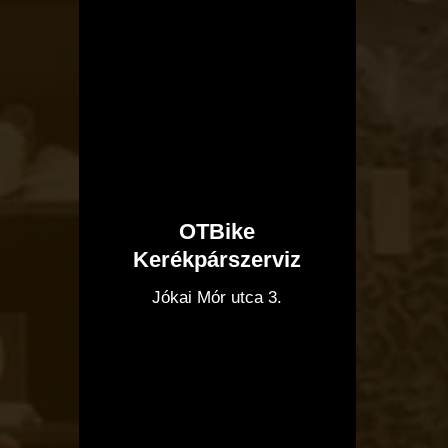
OTBike
Kerékpárszerviz
I
Jókai Mór utca 3.