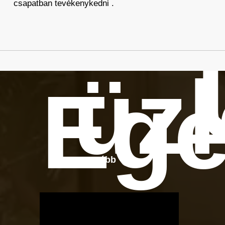
csapatban tevékenykedni .
üzl
Ege
Tovább
OTBike
Kerékpárszerviz