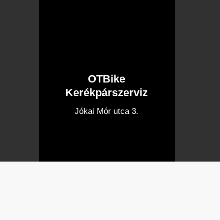
OTBike
Kerékpárszerviz
I
Jókai Mór utca 3.