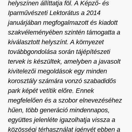
helyszínen állíttatja föl. A Képző- és
Iparművészeti Lektorátus a 2014
januárjában megfogalmazott és kiadott
szakvéleményében szintén támogatta a
kiválasztott helyszínt. A környezet
továbbgondolása során tájépítészeti
tervek is készültek, amelyben a javasolt
kivitelezői megoldások egy minden
korosztály számára vonzó szabadidős
park képét vetítik előre. Ennek
megfelelően és a szobor elnevezéséhez
hűen, több generáció mindennapos,
együttes jelenléte igazolhatja vissza a
közösségi térhasználat igényét ebben a