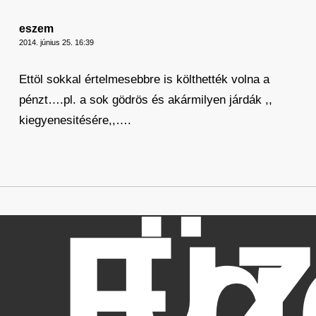
eszem
2014. június 25. 16:39
Ettöl sokkal értelmesebbre is költhették volna a
pénzt….pl. a sok gödrös és akármilyen járdák ,,
kiegyenesitésére,,….
üz
Eg