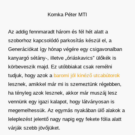
Komka Péter MTI
Az addig fennmaradt három és fél hét alatt a
szoborhoz kapcsolódó parkosítás készül el, a
Generációkat így hónap végére egy csigavonalban
kanyargó sétány-, illetve „óriáskavics” ülőkék is
körbeveszik majd. Ez utóbbiakat csak remélni
tudjuk, hogy azok a
baromi jól kinéző utcabútorok
lesznek, amikkel már mi is szemeztünk régebben,
ha tényleg azok lesznek, akkor már muszáj lesz
vennünk egy igazi kalapot, hogy látványosan is
megemelhessük. Az egymás nyakában ülő alakok a
leleplezést jelentő nagy napig egy fekete fólia alatt
várják szebb jövőjüket.