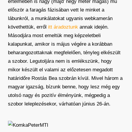
értelmében is nagy (majd’ négy méter magas) mű
először a faragás fázisában vett le minket a
lábunkról, a munkálatokat ugyanis webkamerán
követhettük, erről
itt áradoztunk
annak idején.
Másodjára most emeltük meg képzeletbeli
kalapunkat, amikor is május végére a korábban
beharangozottaknak megfelelően, tényleg elkészült
a szobor. Legutoljára nem is emlékszünk, hogy
mikor készült el valami az előzetesen megadott
határidőre Rostás Bea szobrán kívül. Mivel három a
magyar igazság, bízunk benne, hogy lesz még egy
utolsó nagy és pozitív élményünk, mégpedig a
szobor leleplezésekor, várhatóan június 26-án.