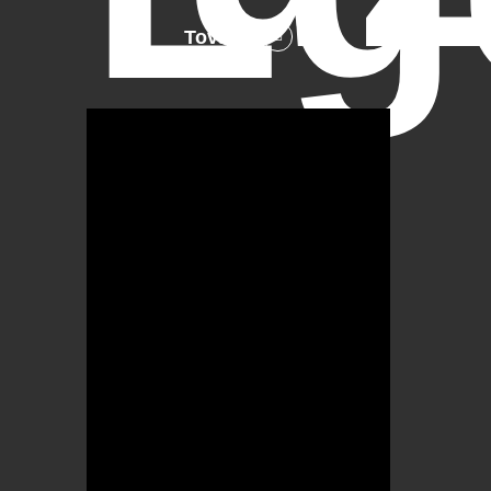
Tovább
OTBike
Kerékpárszerviz