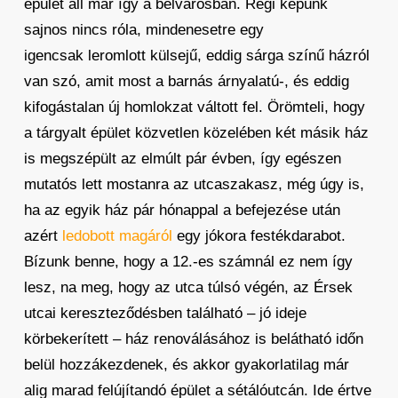
épület áll már így a belvárosban. Régi képünk
sajnos nincs róla, mindenesetre egy
igencsak leromlott külsejű, eddig sárga színű házról
van szó, amit most a barnás árnyalatú-, és eddig
kifogástalan új homlokzat váltott fel. Örömteli, hogy
a tárgyalt épület közvetlen közelében két másik ház
is megszépült az elmúlt pár évben, így egészen
mutatós lett mostanra az utcaszakasz, még úgy is,
ha az egyik ház pár hónappal a befejezése után
azért
ledobott magáról
egy jókora festékdarabot.
Bízunk benne, hogy a 12.-es számnál ez nem így
lesz, na meg, hogy az utca túlsó végén, az Érsek
utcai kereszteződésben található – jó ideje
körbekerített – ház renoválásához is belátható időn
belül hozzákezdenek, és akkor gyakorlatilag már
alig marad felújítandó épület a sétálóutcán. Ide értve