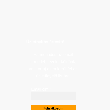
Üzletnyitás értesítő
Ha megadod az email
címedet, levelet küldünk,
amikor új elem kerül fel az
üzletfigyelő listára.
Email cím
*