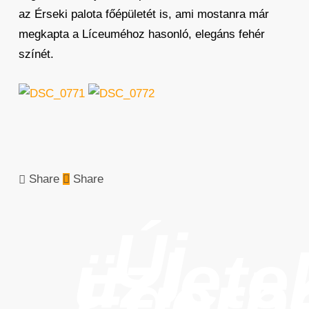
az Érseki palota főépületét is, ami mostanra már
megkapta a Líceuméhoz hasonló, elegáns fehér
színét.
Share
Share
Új
üzlete
Egerb