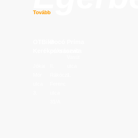
Tovább
OTBike
Bocó
Príma
OTBike
Bocó
Príma
Kerékpárszerviz
cukrászata
Kerékpárszerviz
cukrászata
Vasút
Jókai
II.
utca
Mór
Rákóczi
1.
utca
Ferenc
3.
utca
31/A