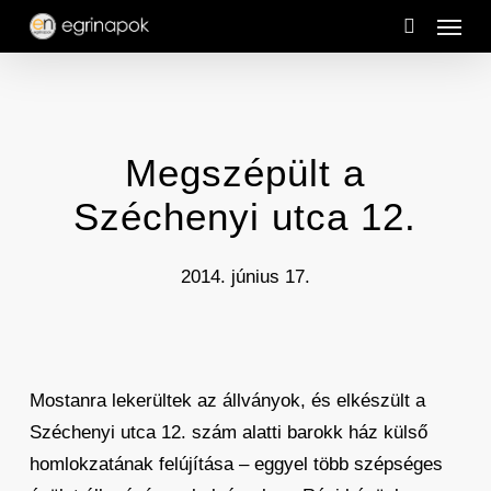
Menu
Skip
to
search
main
content
Megszépült a
Széchenyi utca 12.
2014. június 17.
Mostanra lekerültek az állványok, és elkészült a
Széchenyi utca 12. szám alatti barokk ház külső
homlokzatának felújítása – eggyel több szépséges