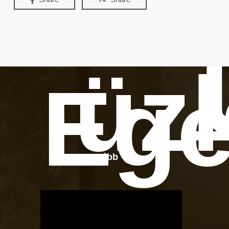
üzl
Ege
Tovább
OTBike
Kerékpárszerviz