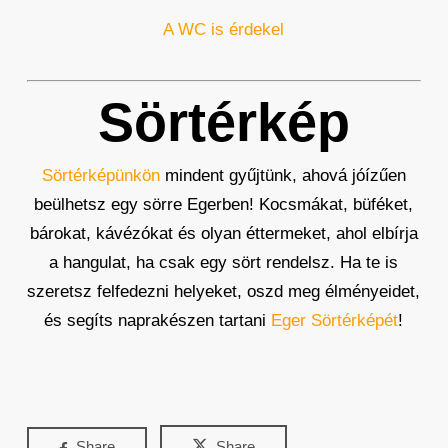
A WC is érdekel
Sörtérkép
Sörtérképünkön
mindent gyűjtünk, ahová jóízűen
beülhetsz egy sörre Egerben! Kocsmákat, büféket,
bárokat, kávézókat és olyan éttermeket, ahol elbírja
a hangulat, ha csak egy sört rendelsz. Ha te is
szeretsz felfedezni helyeket, oszd meg élményeidet,
és segíts naprakészen tartani
Eger Sörtérképét
!
Share
Share