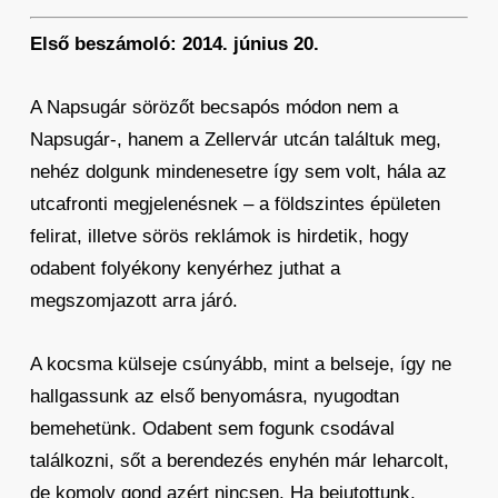
Első beszámoló: 2014. június 20.
A Napsugár sörözőt becsapós módon nem a
Napsugár-, hanem a Zellervár utcán találtuk meg,
nehéz dolgunk mindenesetre így sem volt, hála az
utcafronti megjelenésnek – a földszintes épületen
felirat, illetve sörös reklámok is hirdetik, hogy
odabent folyékony kenyérhez juthat a
megszomjazott arra járó.
A kocsma külseje csúnyább, mint a belseje, így ne
hallgassunk az első benyomásra, nyugodtan
bemehetünk. Odabent sem fogunk csodával
találkozni, sőt a berendezés enyhén már leharcolt,
de komoly gond azért nincsen. Ha bejutottunk,