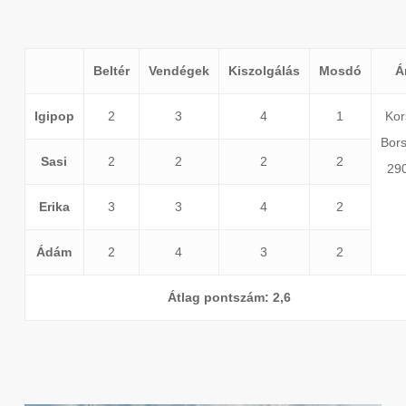
Beltér
Vendégek
Kiszolgálás
Mosdó
Á
Igipop
2
3
4
1
Kor
Bors
Sasi
2
2
2
2
290
Erika
3
3
4
2
Ádám
2
4
3
2
Átlag pontszám: 2,6