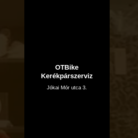
OTBike
Kerékpárszerviz
I
Jókai Mór utca 3.