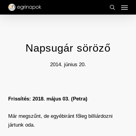
Menu
Skip
to
search
main
content
Napsugár söröző
2014. június 20.
Frissítés: 2018. május 03. (Petra)
Már megszűnt, de egyébiránt főleg billiárdozni
jártunk oda.