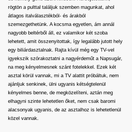
rögtön a pulttal találjuk szemben magunkat, ahol
átlagos italválasztékból- és árakból
szemezgethetünk. A kocsma egyetlen, ám annál
nagyobb beltérből áll, ez valamikor két szoba
lehetett, amit összenyitottak, így legalább jutott hely
egy biliárdasztalnak. Rajta kívül még egy TV-vel
igyekszik szórakoztatni a nagyérdeműt a Napsugár,
na meg kényelmesnek szánt fotelekkel. Ezek két
asztal körül vannak, mi a TV alattit próbáltuk, nem
ajánljuk senkinek, ülni ugyanis kétségtelenül
kényelmes benne, de megközelíteni, aztán meg
elhagyni szinte lehetetlen őket, nem csak baromi
alacsonyak ugyanis, de az asztalhoz is lehetetlenül
közel vannak.