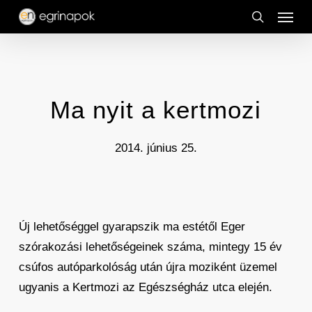
Menu
Skip
to
search
main
content
Ma nyit a kertmozi
2014. június 25.
Új lehetőséggel gyarapszik ma estétől Eger
szórakozási lehetőségeinek száma, mintegy 15 év
csúfos autóparkolóság után újra moziként üzemel
ugyanis a Kertmozi az Egészségház utca elején.