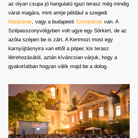
az olyan csupa jó hangulatú igazi terasz még mindig
várat magára, mint amije például a szegedi
Malátának
, vagy a budapesti
Szimplának
van. A
Szépasszonyvölgyben volt ugye egy Sörkert, de az
azóta szépen be is zárt. A Kertmozi most egy
karnyújtásnyira van ettől a pöpec kis terasz
létrehozásától, aztán kíváncsian várjuk, hogy a
gyakorlatban hogyan válik majd be a dolog.