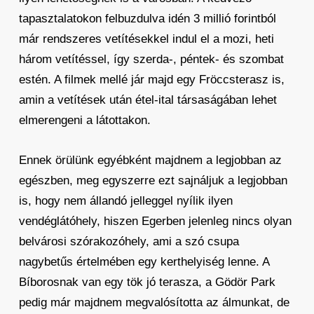
tapasztalatokon felbuzdulva idén 3 millió forintból
már rendszeres vetítésekkel indul el a mozi, heti
három vetítéssel, így szerda-, péntek- és szombat
estén. A filmek mellé jár majd egy Fröccsterasz is,
amin a vetítések után étel-ital társaságában lehet
elmerengeni a látottakon.
Ennek örülünk egyébként majdnem a legjobban az
egészben, meg egyszerre ezt sajnáljuk a legjobban
is, hogy nem állandó jelleggel nyílik ilyen
vendéglátóhely, hiszen Egerben jelenleg nincs olyan
belvárosi szórakozóhely, ami a szó csupa
nagybetűs értelmében egy kerthelyiség lenne. A
Bíborosnak van egy tök jó terasza, a Gödör Park
pedig már majdnem megvalósította az álmunkat, de