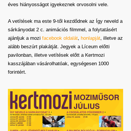
éves hiányosságot igyekeznek orvosolni vele.
A vetítések ma este 9-től kezdődnek az Így neveld a
sárkányodat 2 c. animációs filmmel, a folytatásért
ajánljuk a mozi
facebook oldalát
,
honlapját
, illetve az
alább beszúrt plakátját. Jegyek a Líceum előtti
pavilonban, illetve vetítések előtt a Kertmozi
kasszájában vásárolhatóak, egységesen 1000
forintért.