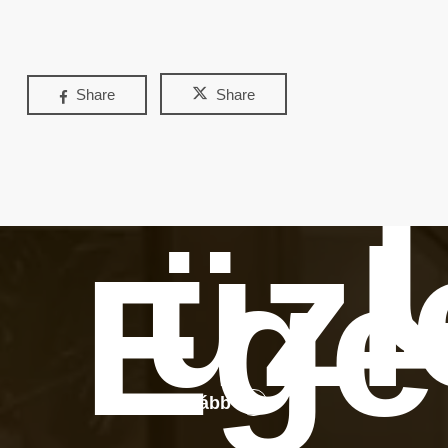
Share
Share
üzl
Ege
Tovább