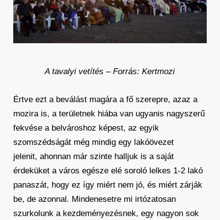
A tavalyi vetítés – Forrás: Kertmozi
Értve ezt a beválást magára a fő szerepre, azaz a
mozira is, a területnek hiába van ugyanis nagyszerű
fekvése a belvároshoz képest, az egyik
szomszédságát még mindig egy lakóövezet
jelenit, ahonnan már szinte halljuk is a saját
érdeküket a város egésze elé soroló lelkes 1-2 lakó
panaszát, hogy ez így miért nem jó, és miért zárják
be, de azonnal. Mindenesetre mi irtózatosan
szurkolunk a kezdeményezésnek, egy nagyon sok