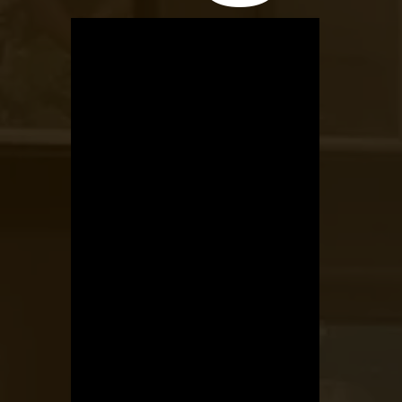
OTBike
Kerékpárszerviz