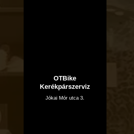
OTBike
Kerékpárszerviz
I
Jókai Mór utca 3.