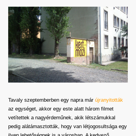
Tavaly szeptemberben egy napra már
újranyitották
az egységet, akkor egy este alatt három filmet
vetítettek a nagyérdeműnek, akik létszámukkal
pedig alátámasztották, hogy van létjogosultsága egy
ilyen lehetőségnek is a városban. A kedvező