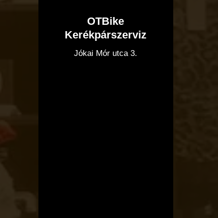
OTBike
Kerékpárszerviz
I
Jókai Mór utca 3.