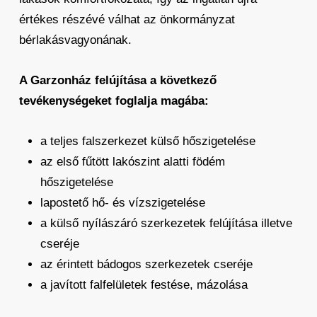
értékes részévé válhat az önkormányzat
bérlakásvagyonának.
A Garzonház felújítása a következő
tevékenységeket foglalja magába:
a teljes falszerkezet külső hőszigetelése
az első fűtött lakószint alatti födém
hőszigetelése
lapostető hő- és vízszigetelése
a külső nyílászáró szerkezetek felújítása illetve
cseréje
az érintett bádogos szerkezetek cseréje
a javított falfelületek festése, mázolása