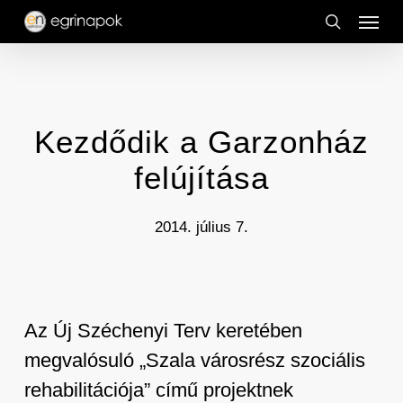
Menu
Skip
to
search
main
content
Kezdődik a Garzonház
felújítása
2014. július 7.
Az Új Széchenyi Terv keretében
megvalósuló „Szala városrész szociális
rehabilitációja” című projektnek