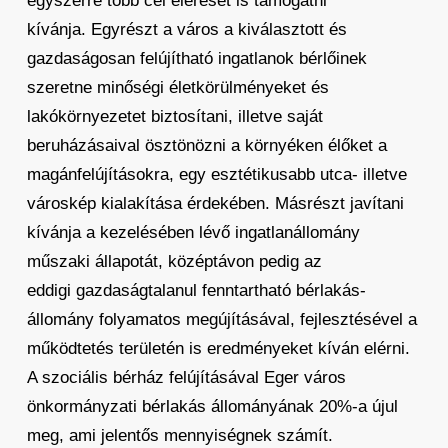
egyszerre több cél elérését is támogatni
kívánja. Egyrészt a város a kiválasztott és
gazdaságosan felújítható ingatlanok bérlőinek
szeretne minőségi életkörülményeket és
lakókörnyezetet biztosítani, illetve saját
beruházásaival ösztönözni a környéken élőket a
magánfelújításokra, egy esztétikusabb utca- illetve
városkép kialakítása érdekében. Másrészt javítani
kívánja a kezelésében lévő ingatlanállomány
műszaki állapotát, középtávon pedig az
eddigi gazdaságtalanul fenntartható bérlakás-
állomány folyamatos megújításával, fejlesztésével a
működtetés területén is eredményeket kíván elérni.
A szociális bérház felújításával Eger város
önkormányzati bérlakás állományának 20%-a újul
meg, ami jelentős mennyiségnek számít.