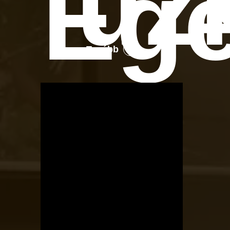
üz
Eg
Tovább
OTBike
Kerékpárszerviz