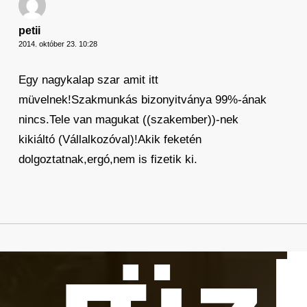
petii
2014. október 23. 10:28
Egy nagykalap szar amit itt
müvelnek!Szakmunkás bizonyitványa 99%-ának
nincs.Tele van magukat ((szakember))-nek
kikiáltó (Vállalkozóval)!Akik feketén
dolgoztatnak,ergó,nem is fizetik ki.