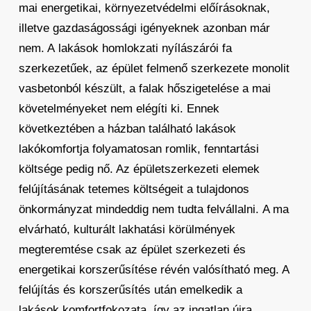
mai energetikai, környezetvédelmi előírásoknak,
illetve gazdaságossági igényeknek azonban már
nem. A lakások homlokzati nyílászárói fa
szerkezetűek, az épület felmenő szerkezete monolit
vasbetonból készült, a falak hőszigetelése a mai
követelményeket nem elégíti ki. Ennek
következtében a házban található lakások
lakókomfortja folyamatosan romlik, fenntartási
költsége pedig nő. Az épületszerkezeti elemek
felújításának tetemes költségeit a tulajdonos
önkormányzat mindeddig nem tudta felvállalni. A ma
elvárható, kulturált lakhatási körülmények
megteremtése csak az épület szerkezeti és
energetikai korszerűsítése révén valósítható meg. A
felújítás és korszerűsítés után emelkedik a
lakások komfortfokozata, így az ingatlan újra