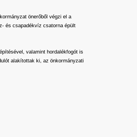
nkormányzat önerőből végzi el a
víz- és csapadékvíz csatorna épült
építésével, valamint hordalékfogót is
ulót alakítottak ki, az önkormányzati