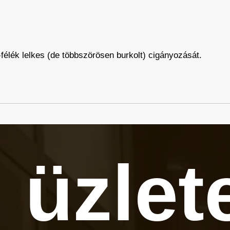
-félék lelkes (de többszörösen burkolt) cigányozását.
 üzlet