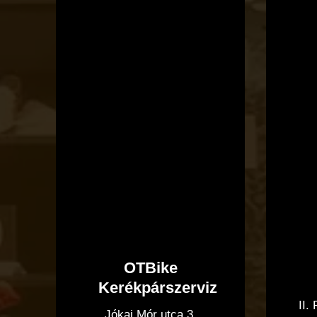
OTBike
Kerékpárszerviz
II.
Jókai Mór utca 3.