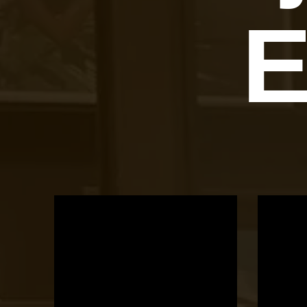
E
OTBike
Kerékpárszerviz