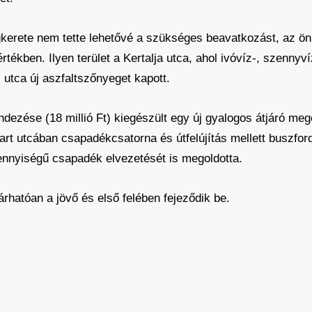
égkerete nem tette lehetővé a szükséges beavatkozást, az ö
rtékben. Ilyen terület a Kertalja utca, ahol ivóvíz-, szenny
s utca új aszfaltszőnyeget kapott.
dezése (18 millió Ft) kiegészült egy új gyalogos átjáró meg
art utcában csapadékcsatorna és útfelújítás mellett buszford
ennyiségű csapadék elvezetését is megoldotta.
árhatóan a jövő és első felében fejeződik be.