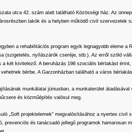
szala utca 42. szám alatt található Közösségi ház. Az ünnepé
a városrészben lakók és a helyben működő civil szervezetek 
egyben a rehabilitációs program egyik legnagyobb eleme a Rá
 (szigetelés, nyílászárók cseréje, stb.). Az erről szóló vál
 a két kivitelező. A beruházás 198 szociális bérlakást érint,
vehetnek bérbe. A Garzonházban található a város bérlaká
lújításának munkálatai júniusban, a munkaterület átadásával
zműcsere és közműépítés valósul meg.
ó „Soft projektelemek” megvalósításához a nyertes civil sz
ató, prevenciós és tanácsadó jellegű programok hamarosan m
et.