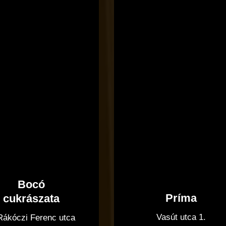
Bocó
Príma
cukrászata
Vasút utca 1.
 Rákóczi Ferenc utca