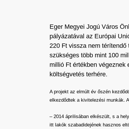
Eger Megyei Jogú Város Önko
pályázatával az Európai Uni
220 Ft vissza nem térítendő 
szükséges több mint 100 mill
millió Ft értékben végeznek 
költségvetés terhére.
A projekt az elmúlt év őszén kezdőd
elkezdődtek a kivitelezési munkák. A
– 2014 áprilisában elkészült, s a hel
itt lakók szabadidejének hasznos elt