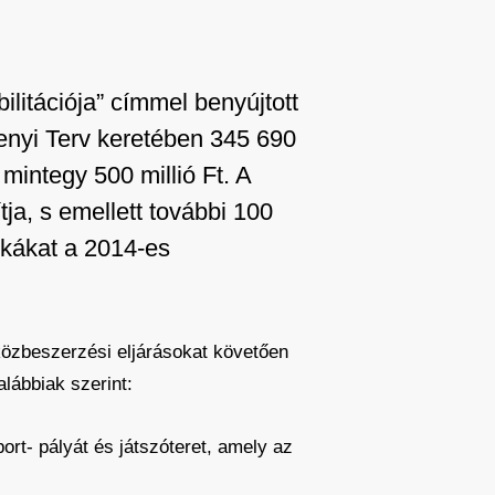
litációja” címmel benyújtott
enyi Terv keretében 345 690
mintegy 500 millió Ft. A
ja, s emellett további 100
nkákat a 2014-es
közbeszerzési eljárásokat követően
lábbiak szerint:
port- pályát és játszóteret, amely az