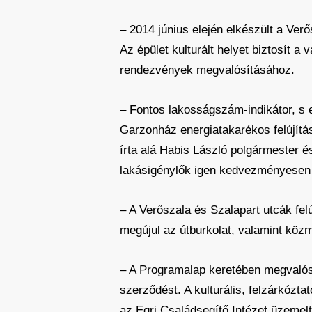
– 2014 június elején elkészült a Verő
Az épület kulturált helyet biztosít 
rendezvények megvalósításához.
– Fontos lakosságszám-indikátor, s 
Garzonház energiatakarékos felújítása
írta alá Habis László polgármester és
lakásigénylők igen kedvezményesen 
– A Verőszala és Szalapart utcák fe
megújul az útburkolat, valamint kö
– A Programalap keretében megvalósul
szerződést. A kulturális, felzárkózt
az Egri Családsegítő Intézet üzemelt