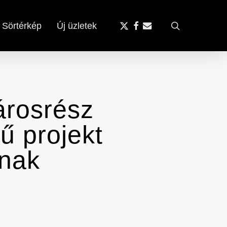
x-
facebook
email
search
Sörtérkép
Új üzletek
twitter
árosrész
mű projekt
inak