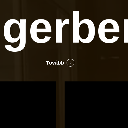
gerbe
Tovább
Bocó
Príma
cukrászata