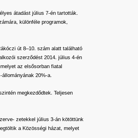
lyes átadást július 7-én tartották.
számára, különféle programok,
kóczi út 8–10. szám alatt található
lalkozói szerződést 2014. július 4-én
 melyet az elsősorban fiatal
s-állományának 20%-a.
 szintén megkezdődtek. Teljesen
erve- zetekkel július 3-án kötöttünk
egtöltik a Közösségi házat, melyet