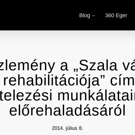
Blog
360 Eger
zlemény a „Szala v
 rehabilitációja” cí
itelezési munkálata
előrehaladásáról
2014. július 8.