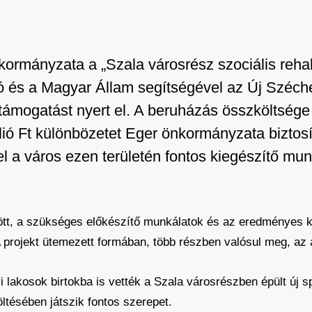
rmányzata a „Szala városrész szociális rehabi
ó és a Magyar Állam segítségével az Új Széch
támogatást nyert el. A beruházás összköltsége 
ió Ft különbözetet Eger önkormányzata biztosít
el a város ezen területén fontos kiegészítő mu
ött, a szükséges előkészítő munkálatok és az eredményes 
 projekt ütemezett formában, több részben valósul meg, az a
yi lakosok birtokba is vették a Szala városrészben épült új s
öltésében játszik fontos szerepet.