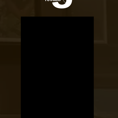
OTBike
Kerékpárszerviz