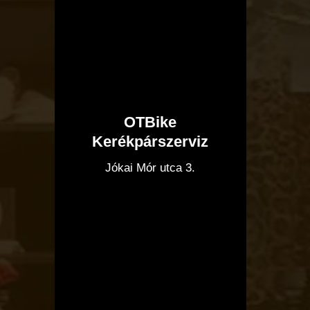
OTBike
Kerékpárszerviz
I
Jókai Mór utca 3.