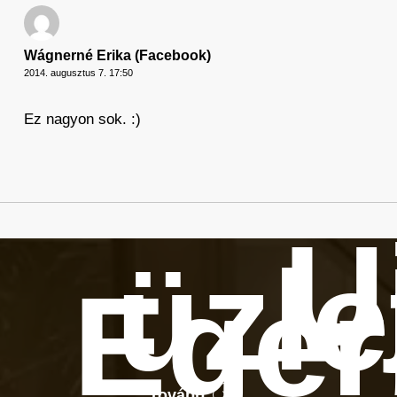
Wágnerné Erika (Facebook)
2014. augusztus 7. 17:50
Ez nagyon sok. :)
Ú
üzle
Eger
Tovább