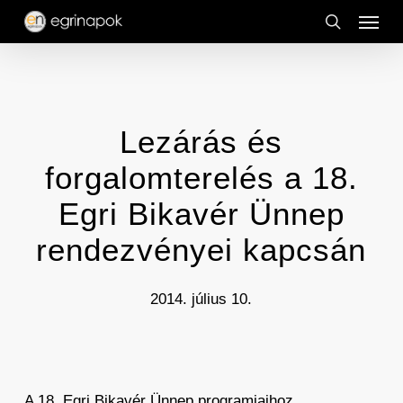
Menu
Skip
to
search
main
content
Lezárás és
forgalomterelés a 18.
Egri Bikavér Ünnep
rendezvényei kapcsán
2014. július 10.
A 18. Egri Bikavér Ünnep programjaihoz