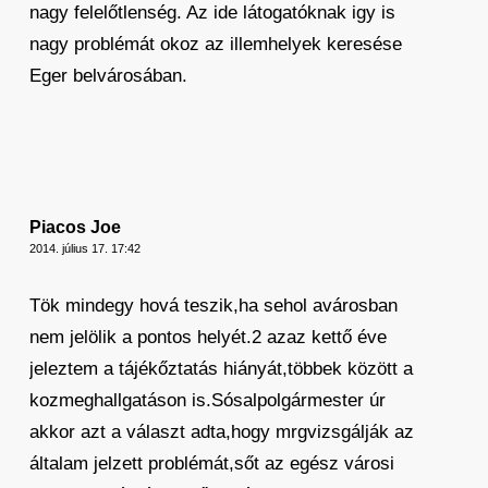
nagy felelőtlenség. Az ide látogatóknak igy is
nagy problémát okoz az illemhelyek keresése
Eger belvárosában.
Piacos Joe
2014. július 17. 17:42
Tök mindegy hová teszik,ha sehol avárosban
nem jelölik a pontos helyét.2 azaz kettő éve
jeleztem a tájékőztatás hiányát,többek között a
kozmeghallgatáson is.Sósalpolgármester úr
akkor azt a választ adta,hogy mrgvizsgálják az
általam jelzett problémát,sőt az egész városi