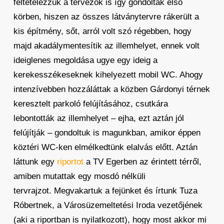
feltételezzük a tervezők is így gondolták első
körben, hiszen az összes látványtervre rákerült a
kis építmény, sőt, arról volt szó régebben, hogy
majd akadálymentesítik az illemhelyet, ennek volt
ideiglenes megoldása ugye egy ideig a
kerekesszékeseknek kihelyezett mobil WC. Ahogy
intenzívebben hozzáláttak a közben Gárdonyi térnek
keresztelt parkoló felújításához, csutkára
lebontották az illemhelyet – ejha, ezt aztán jól
felújítják – gondoltuk is magunkban, amikor éppen
köztéri WC-ken elmélkedtünk elalvás előtt. Aztán
láttunk egy
riportot
a TV Egerben az érintett térről,
amiben mutattak egy mosdó nélküli
tervrajzot. Megvakartuk a fejünket és írtunk Tuza
Róbertnek, a Városüzemeltetési Iroda vezetőjének
(aki a riportban is nyilatkozott), hogy most akkor mi