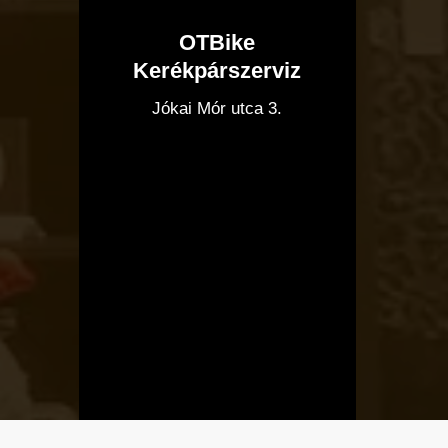
OTBike
Kerékpárszerviz
I
Jókai Mór utca 3.