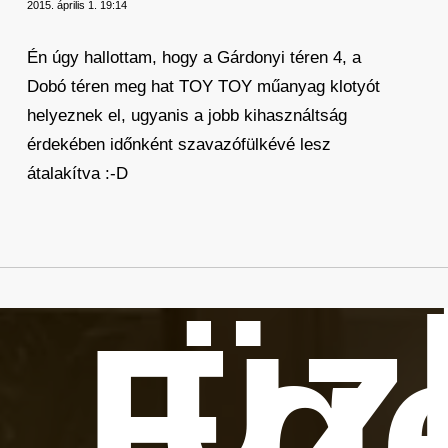
2015. április 1. 19:14
Én úgy hallottam, hogy a Gárdonyi téren 4, a
Dobó téren meg hat TOY TOY műanyag klotyót
helyeznek el, ugyanis a jobb kihasználtság
érdekében időnként szavazófülkévé lesz
átalakítva :-D
üz
Eg