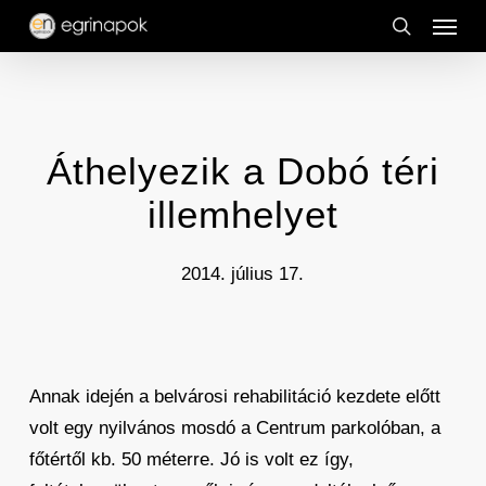
Menu
Skip
to
search
main
content
Áthelyezik a Dobó téri
illemhelyet
2014. július 17.
Annak idején a belvárosi rehabilitáció kezdete előtt
volt egy nyilvános mosdó a Centrum parkolóban, a
főtértől kb. 50 méterre. Jó is volt ez így,