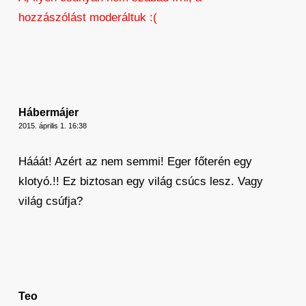
hozzászólást moderáltuk :(
Hábermájer
2015. április 1. 16:38
Hááát! Azért az nem semmi! Eger főterén egy
klotyó.!! Ez biztosan egy világ csúcs lesz. Vagy
világ csúfja?
Teo