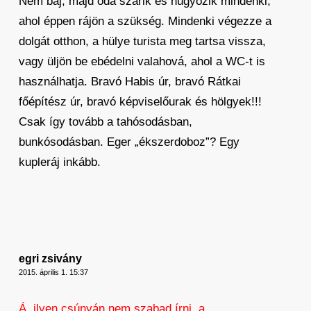
Nem baj, majd oda szarik és húgyozik mindenki,
ahol éppen rájön a szükség. Mindenki végezze a
dolgát otthon, a hülye turista meg tartsa vissza,
vagy üljön be ebédelni valahová, ahol a WC-t is
használhatja. Bravó Habis úr, bravó Rátkai
főépítész úr, bravó képviselőurak és hölgyek!!!
Csak így tovább a tahósodásban,
bunkósodásban. Eger „ékszerdoboz”? Egy
kupleráj inkább.
egri zsivány
2015. április 1. 15:37
Á, ilyen csúnyán nem szabad írni, a