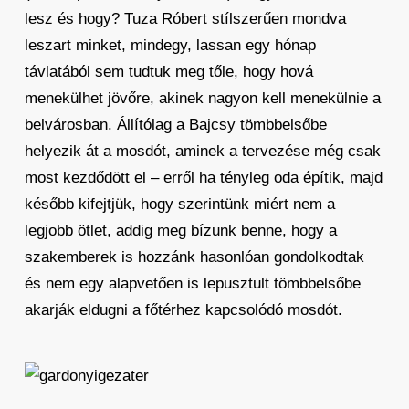
lesz és hogy? Tuza Róbert stílszerűen mondva
leszart minket, mindegy, lassan egy hónap
távlatából sem tudtuk meg tőle, hogy hová
menekülhet jövőre, akinek nagyon kell menekülnie a
belvárosban. Állítólag a Bajcsy tömbbelsőbe
helyezik át a mosdót, aminek a tervezése még csak
most kezdődött el – erről ha tényleg oda építik, majd
később kifejtjük, hogy szerintünk miért nem a
legjobb ötlet, addig meg bízunk benne, hogy a
szakemberek is hozzánk hasonlóan gondolkodtak
és nem egy alapvetően is lepusztult tömbbelsőbe
akarják eldugni a főtérhez kapcsolódó mosdót.