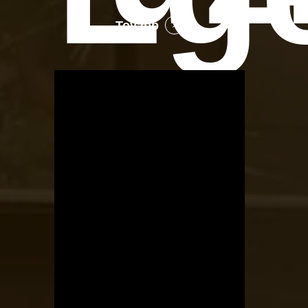
Tovább
OTBike
Kerékpárszerviz