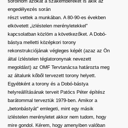
sorolnom azokat a szakembereket is akik az
engedélyezés során
részt vettek a munkában. A 80-90-es években
elkövetett „izléstelen merényletekkel”
kapcsolatban közlöm a következőket. A Dobó-
bástya melletti középkori torony
rekonstrukciójának végleges képét (azaz az Ön
által ízléstelen téglatoronynak nevezett
megoldást) az OMF Tervtanácsa határozta meg
az általunk kőből tervezett torony helyett.
Egyébként a torony és a Dobó-bástya
helyreállításának terveit Patócs Péter építész
barátommal terveztük 1979-ben. Amikor a
„betonbástyát” emlegeti, mint egy másik
izléstelen merényletet akkor nem tudom, hogy
mire gondol. Kérem, hogy amenyiben valóban