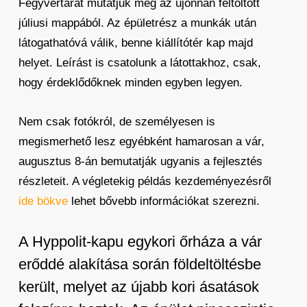
Fegyvertárat mutatjuk meg az újonnan feltöltött
júliusi mappából. Az épületrész a munkák után
látogathatóvá válik, benne kiállítótér kap majd
helyet. Leírást is csatolunk a látottakhoz, csak,
hogy érdeklődőknek minden egyben legyen.
Nem csak fotókról, de személyesen is
megismerhető lesz egyébként hamarosan a vár,
augusztus 8-án bemutatják ugyanis a fejlesztés
részleteit. A végletekig példás kezdeményezésről
ide bökve
lehet bővebb információkat szerezni.
A Hyppolit-kapu egykori őrháza a vár
erőddé alakítása során földeltöltésbe
került, melyet az újabb kori ásatások