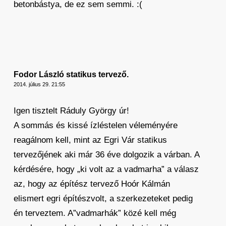
betonbástya, de ez sem semmi. :(
Fodor László statikus tervező.
2014. július 29. 21:55
Igen tisztelt Ráduly György úr!
A sommás és kissé ízléstelen véleményére
reagálnom kell, mint az Egri Vár statikus
tervezőjének aki már 36 éve dolgozik a várban. A
kérdésére, hogy „ki volt az a vadmarha” a válasz
az, hogy az építész tervező Hoór Kálmán
elismert egri építészvolt, a szerkezeteket pedig
én terveztem. A”vadmarhák” közé kell még