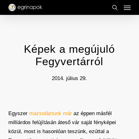
Menu
Skip
to
search
main
content
Képek a megújuló
Fegyvertárról
2014. július 29.
Egyszer
mazsoláztunk már
az éppen másfél
milliárdos felújításán áteső vár saját fényképei
közül, most is hasonlóan teszünk, ezúttal a