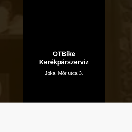
OTBike
Kerékpárszerviz
I
Jókai Mór utca 3.