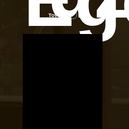
Tovább
OTBike
Kerékpárszerviz