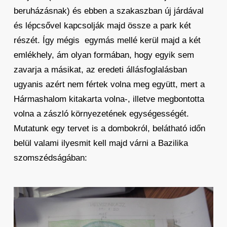
beruházásnak) és ebben a szakaszban új járdával
és lépcsővel kapcsolják majd össze a park két
részét. Így mégis egymás mellé kerül majd a két
emlékhely, ám olyan formában, hogy egyik sem
zavarja a másikat, az eredeti állásfoglalásban
ugyanis azért nem fértek volna meg együtt, mert a
Hármashalom kitakarta volna-, illetve megbontotta
volna a zászló környezetének egységességét.
Mutatunk egy tervet is a dombokról, belátható időn
belül valami ilyesmit kell majd várni a Bazilika
szomszédságában: