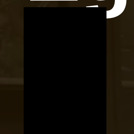
OTBike
Kerékpárszerviz