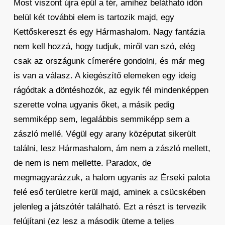
Most viszont újra épül a tér, amihez belátható időn
belül két további elem is tartozik majd, egy
Kettőskereszt és egy Hármashalom. Nagy fantázia
nem kell hozzá, hogy tudjuk, miről van szó, elég
csak az országunk címerére gondolni, és már meg
is van a válasz. A kiegészítő elemeken egy ideig
rágódtak a döntéshozók, az egyik fél mindenképpen
szerette volna ugyanis őket, a másik pedig
semmiképp sem, legalábbis semmiképp sem a
zászló mellé. Végül egy arany középutat sikerült
találni, lesz Hármashalom, ám nem a zászló mellett,
de nem is nem mellette. Paradox, de
megmagyarázzuk, a halom ugyanis az Érseki palota
felé eső területre kerül majd, aminek a csücskében
jelenleg a játszótér található. Ezt a részt is tervezik
felújítani (ez lesz a második üteme a teljes