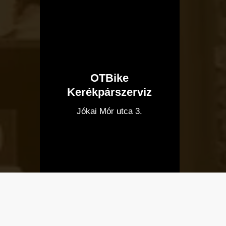
OTBike
Kerékpárszerviz
I
Jókai Mór utca 3.