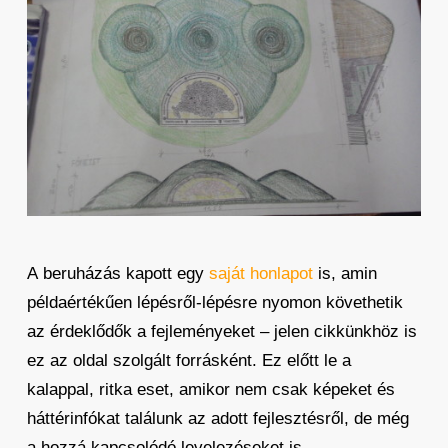
A beruházás kapott egy
saját honlapot
is, amin
példaértékűen lépésről-lépésre nyomon követhetik
az érdeklődők a fejleményeket – jelen cikkünkhöz is
ez az oldal szolgált forrásként. Ez előtt le a
kalappal, ritka eset, amikor nem csak képeket és
háttérinfókat találunk az adott fejlesztésről, de még
a hozzá kapcsolódó levelezéseket is