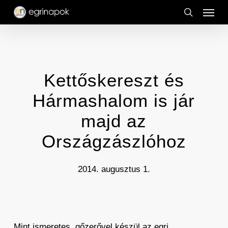
Menu
Skip
to
search
main
content
Kettőskereszt és
Hármashalom is jár
majd az
Országzászlóhoz
2014. augusztus 1.
Mint ismeretes, gőzerővel készül az egri