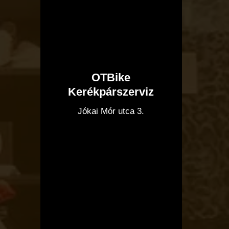
OTBike
Kerékpárszerviz
I
Jókai Mór utca 3.