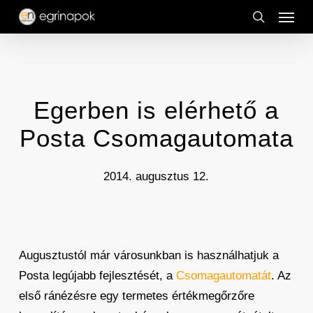
Menu
Skip
to
search
main
content
Egerben is elérhető a
Posta Csomagautomata
2014. augusztus 12.
Augusztustól már városunkban is használhatjuk a
Posta legújabb fejlesztését, a
Csomagautomatát
. Az
első ránézésre egy termetes értékmegőrzőre