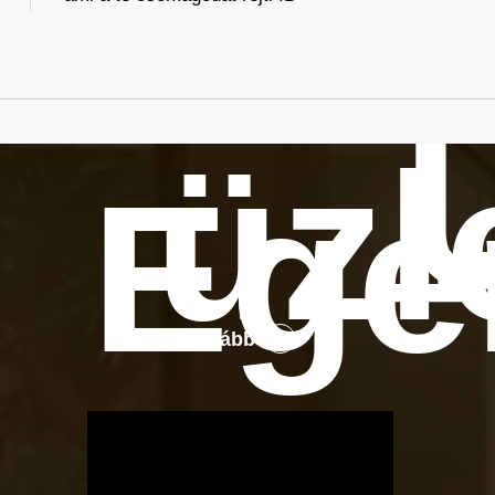
üzl
Ege
Tovább
OTBike
Kerékpárszerviz