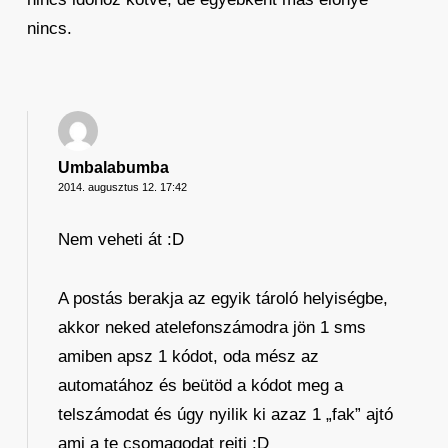
nincs.
Umbalabumba
2014. augusztus 12. 17:42
Nem veheti át :D
A postás berakja az egyik tároló helyiségbe,
akkor neked atelefonszámodra jön 1 sms
amiben apsz 1 kódot, oda mész az
automatához és beütöd a kódot meg a
telszámodat és úgy nyilik ki azaz 1 „fak” ajtó
ami a te csomagodat rejti :D