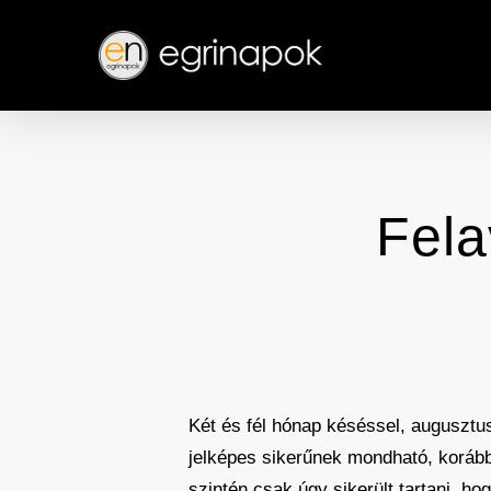
Skip
to
main
content
Fela
Két és fél hónap késéssel, augusztu
jelképes sikerűnek mondható, korább
szintén csak úgy sikerült tartani, hog