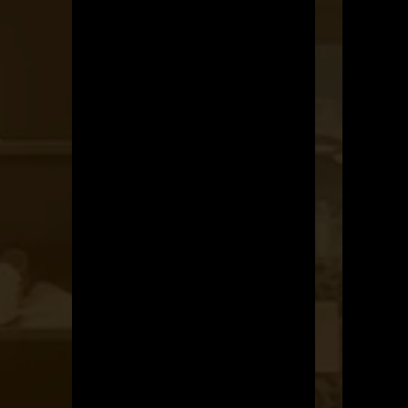
OTBike
Kerékpárszerviz