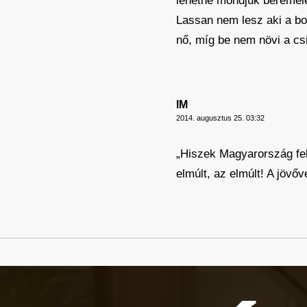
lehetne mondjuk béremelé
Lassan nem lesz aki a bo
nő, míg be nem növi a csi
IM
2014. augusztus 25. 03:32
„Hiszek Magyarország fel
elmúlt, az elmúlt! A jövőv