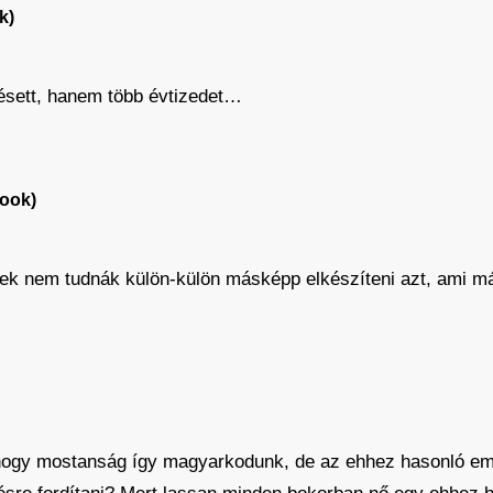
k)
ésett, hanem több évtizedet…
book)
ek nem tudnák külön-külön másképp elkészíteni azt, ami m
 hogy mostanság így magyarkodunk, de az ehhez hasonló e