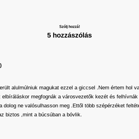
Szólj hozzá!
5 hozzászólás
)
ült alulmúlniuk magukat ezzel a giccsel .Nem értem hol va
 elbíráláskor megfognák a városvezetők kezét és felhívnák 
a dolog ne valósulhasson meg .Ettől több szépérzéket feltét
z biztos ,mint a búcsúban a bóvlik.