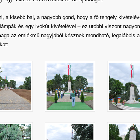
i, a kisebb baj, a nagyobb gond, hogy a fő tengely kivételév
ámpák és egy ivókút kivételével – ez utóbbi viszont nagyon 
maga az emlékmű nagyjából késznek mondható, legalábbis a
kat: