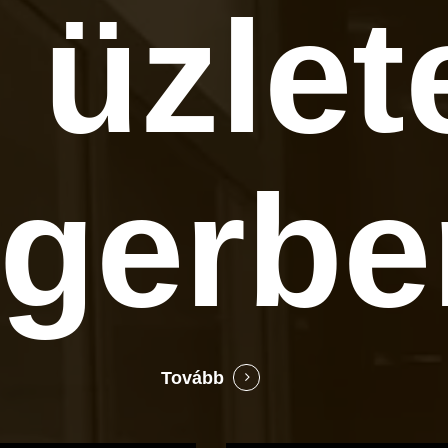
 üzlet
gerbe
Tovább