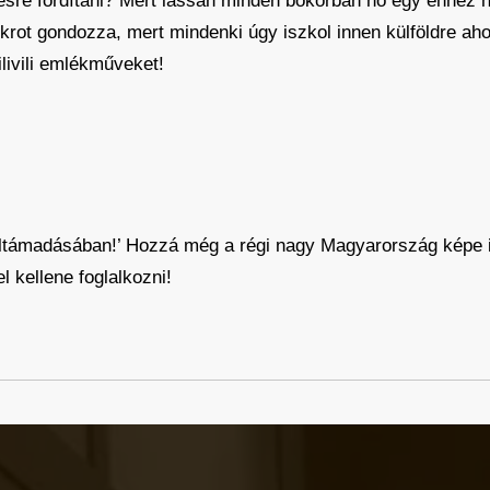
sre fordítani? Mert lassan minden bokorban nő egy ehhez h
krot gondozza, mert mindenki úgy iszkol innen külföldre ah
livili emlékműveket!
támadásában!’ Hozzá még a régi nagy Magyarország képe is a
el kellene foglalkozni!