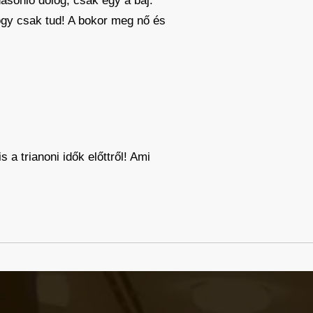
asonló dolog, csak egy a baj.
ogy csak tud! A bokor meg nő és
 trianoni idők előttről! Ami