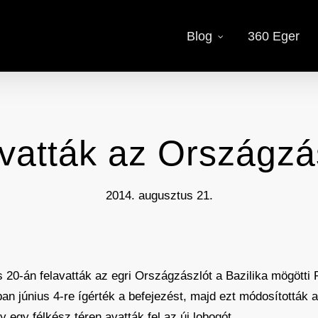
Blog
360 Eger
vatták az Országzá
2014. augusztus 21.
s 20-án felavatták az egri Országzászlót a Bazilika mögötti
an június 4-re ígérték a befejezést, majd ezt módosították 
y egy félkész téren avatták fel az új lobogót.