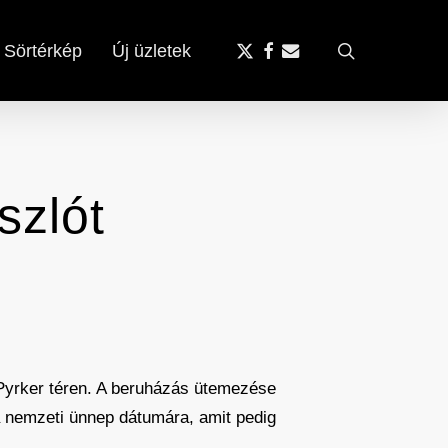
x-
facebook
email
search
Sörtérkép
Új üzletek
twitter
szlót
 Pyrker téren. A beruházás ütemezése
a nemzeti ünnep dátumára, amit pedig