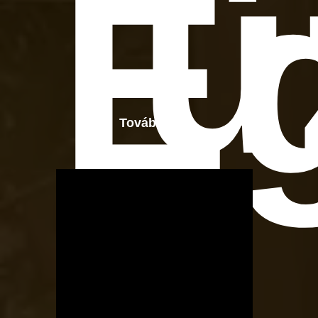
ü
E
Tovább
OTBike
Kerékpárszerviz