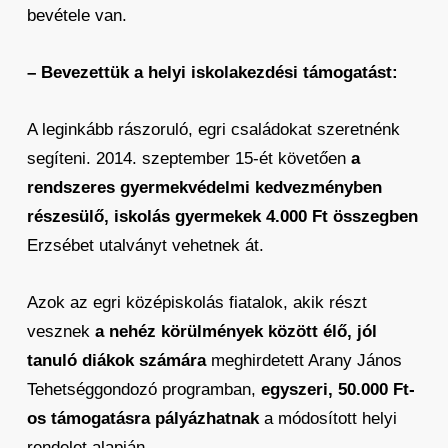
bevétele van.
– Bevezettük a helyi iskolakezdési támogatást:
A leginkább rászoruló, egri családokat szeretnénk
segíteni. 2014. szeptember 15-ét követően
a
rendszeres gyermekvédelmi kedvezményben
részesülő, iskolás gyermekek 4.000 Ft összegben
Erzsébet utalványt vehetnek át.
Azok az egri középiskolás fiatalok, akik részt
vesznek
a nehéz körülmények között élő, jól
tanuló diákok számára
meghirdetett Arany János
Tehetséggondozó programban,
egyszeri, 50.000 Ft-
os támogatásra pályázhatnak
a módosított helyi
rendelet alapján.