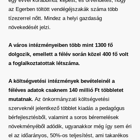
egy évvel korábbihoz képest, és örvendetes, hogy
az Egerben töltött vendégéjszakák száma több
tízezerrel nőtt. Mindez a helyi gazdaság
növekedését jelzi.
A város intézményeiben több mint 1300 fő
dolgozik, emellett a félév során közel 400 fő volt
a foglalkoztatottak létszáma.
A költségvetési intézmények bevételeinél a
féléves adatok csaknem 140 millió Ft többletet
mutatnak.
Az önkormányzati költségvetési
szerveknél jelentkező többlet kiadás a pedagógus
bérfejlesztésből, valamint a soros béremelések
növekményéből adódik, ugyanakkor még így sem éri
el az időarányos, 50%-os teljesítést, ami takarékos