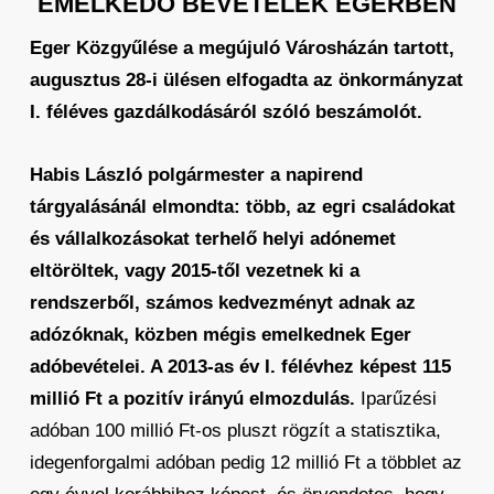
EMELKEDŐ BEVÉTELEK EGERBEN
Eger Közgyűlése a megújuló Városházán tartott,
augusztus 28-i ülésen elfogadta az önkormányzat
I. féléves gazdálkodásáról szóló beszámolót.
Habis László polgármester a napirend
tárgyalásánál elmondta: több, az egri családokat
és vállalkozásokat terhelő helyi adónemet
eltöröltek, vagy 2015-től vezetnek ki a
rendszerből, számos kedvezményt adnak az
adózóknak, közben mégis emelkednek Eger
adóbevételei. A 2013-as év I. félévhez képest 115
millió Ft a pozitív irányú elmozdulás.
Iparűzési
adóban 100 millió Ft-os pluszt rögzít a statisztika,
idegenforgalmi adóban pedig 12 millió Ft a többlet az