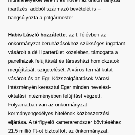
munkahelyeket teremt és növeli az önkormányzat
iparűzési adóból származó bevételét is –
hangsúlyozta a polgármester.
Habis László hozzátette:
az I. félévben az
önkormányzat beruházásokhoz szükséges ingatlant
vásárolt a déli iparterület közelében, támogatta a
panelházak felújítását és társasházi homlokzatok
megújítását, szigetelését. A város termál kutat
vásárolt és az Egri Közszolgáltatások Városi
intézményén keresztül Eger minden nevelési-
oktatási intézményében felújítást végzett.
Folyamatban van az önkormányzat
kormányengedélyes hitelének közbeszerzési
eljárása. A térfigyelő kamerarendszer bővítéséhez
21,5 millió Ft-ot biztosított az önkormányzat,