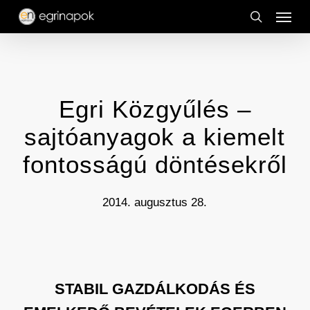
Menu
Skip
to
search
main
content
Egri Közgyűlés –
sajtóanyagok a kiemelt
fontosságú döntésekről
2014. augusztus 28.
STABIL GAZDÁLKODÁS
ÉS