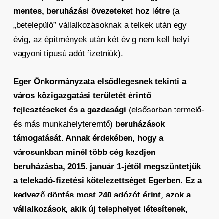
mentes, beruházási övezeteket hoz létre
(a
„betelepülő” vállalkozásoknak a telkek után egy
évig, az építmények után két évig nem kell helyi
vagyoni típusú adót fizetniük).
Eger Önkormányzata elsődlegesnek tekinti a
város közigazgatási területét érintő
fejlesztéseket és a gazdasági
(elsősorban termelő-
és más munkahelyteremtő)
beruházások
támogatását. Annak érdekében, hogy a
városunkban minél több cég kezdjen
beruházásba, 2015. január 1-jétől megszüntetjük
a telekadó-fizetési kötelezettséget Egerben. Ez a
kedvező döntés most 240 adózót érint, azok a
vállalkozások, akik új telephelyet létesítenek,