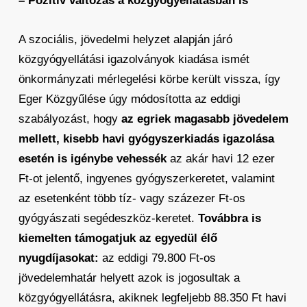
– Pozitív változás a közgyógyellátásban is
A szociális, jövedelmi helyzet alapján járó
közgyógyellátási igazolványok kiadása ismét
önkormányzati mérlegelési körbe került vissza, így
Eger Közgyűlése úgy módosította az eddigi
szabályozást, hogy
az egriek magasabb jövedelem
mellett, kisebb havi gyógyszerkiadás igazolása
esetén is igénybe vehessék
az akár havi 12 ezer
Ft-ot jelentő, ingyenes gyógyszerkeretet, valamint
az esetenként több tíz- vagy százezer Ft-os
gyógyászati segédeszköz-keretet.
Továbbra is
kiemelten támogatjuk az egyedül élő
nyugdíjasokat:
az eddigi 79.800 Ft-os
jövedelemhatár helyett azok is jogosultak a
közgyógyellátásra, akiknek legfeljebb 88.350 Ft havi