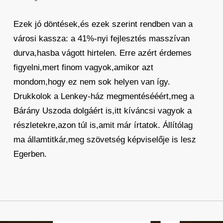
Ezek jó döntések,és ezek szerint rendben van a
városi kassza: a 41%-nyi fejlesztés masszívan
durva,hasba vágott hirtelen. Erre azért érdemes
figyelni,mert finom vagyok,amikor azt
mondom,hogy ez nem sok helyen van így.
Drukkolok a Lenkey-ház megmentésééért,meg a
Bárány Uszoda dolgáért is,itt kíváncsi vagyok a
részletekre,azon túl is,amit már írtatok. Állítólag
ma államtitkár,meg szövetség képviselője is lesz
Egerben.