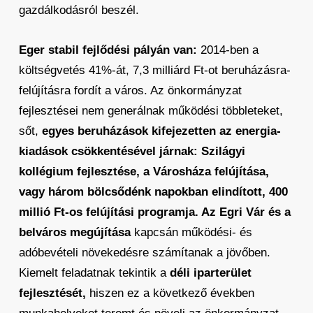
gazdálkodásról beszél.
Eger stabil fejlődési pályán van:
2014-ben a
költségvetés 41%-át, 7,3 milliárd Ft-ot beruházásra-
felújításra fordít a város. Az önkormányzat
fejlesztései nem generálnak működési többleteket,
sőt,
egyes beruházások kifejezetten az energia-
kiadások csökkentésével járnak: Szilágyi
kollégium fejlesztése, a Városháza felújítása,
vagy három bölcsődénk napokban elindított, 400
millió Ft-os felújítási programja. Az Egri Vár és a
belváros megújítása
kapcsán működési- és
adóbevételi növekedésre számítanak a jövőben.
Kiemelt feladatnak tekintik a
déli iparterület
fejlesztését,
hiszen ez a következő években