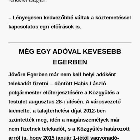
– Lényegesen kedvezőbbé váltak a köztemetéssel
kapcsolatos egri előírások is.
MÉG EGY ADÓVAL KEVESEBB
EGERBEN
Jövőre Egerben már nem kell helyi adóként
telekadót fizetni – döntött Habis László
polgármester előterjesztésére a Közgyűlés a
testület augusztus 28-i ülésén. A városvezető
kiemelte: a talajterhelési díjat 2012-ben
szüntették meg, idén a magánszemélyek már
nem fizetnek telekadót, s a Közgyűlés határozott
arról is, hogy 2015 január 1-jétől vagyonadó-