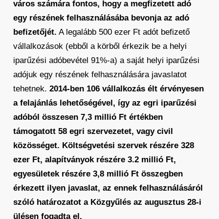
város számára fontos, hogy a megfizetett adó
egy részének felhasználásába bevonja az adó
befizetőjét.
A legalább 500 ezer Ft adót befizető
vállalkozások (ebből a körből érkezik be a helyi
iparűzési adóbevétel 91%-a) a saját helyi iparűzési
adójuk egy részének felhasználására javaslatot
tehetnek.
2014-ben 106 vállalkozás élt érvényesen
a felajánlás lehetőségével, így az egri iparűzési
adóból összesen 7,3 millió Ft értékben
támogatott 58 egri szervezetet, vagy civil
közösséget. Költségvetési szervek részére 328
ezer Ft, alapítványok részére 3.2 millió Ft,
egyesületek részére 3,8 millió Ft összegben
érkezett ilyen javaslat, az ennek felhasználásáról
szóló határozatot a Közgyűlés az augusztus 28-i
ülésen fogadta el.