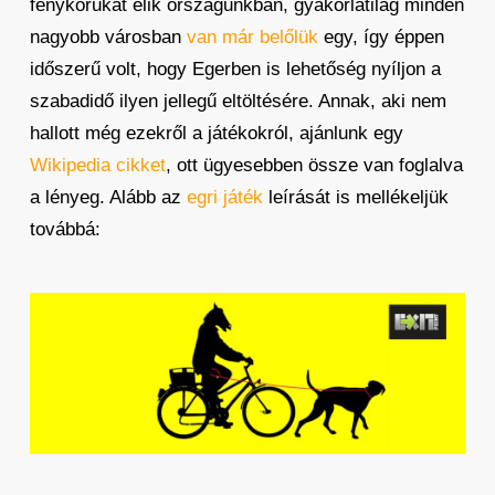
fénykorukat élik országunkban, gyakorlatilag minden
nagyobb városban
van már belőlük
egy, így éppen
időszerű volt, hogy Egerben is lehetőség nyíljon a
szabadidő ilyen jellegű eltöltésére. Annak, aki nem
hallott még ezekről a játékokról, ajánlunk egy
Wikipedia cikket
, ott ügyesebben össze van foglalva
a lényeg. Alább az
egri játék
leírását is mellékeljük
továbbá: