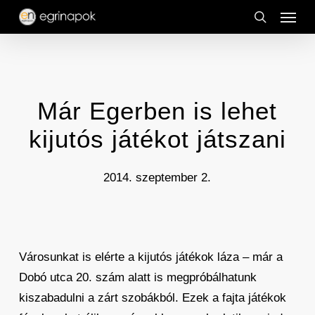
Menu
Skip
to
search
main
content
Már Egerben is lehet
kijutós játékot játszani
2014. szeptember 2.
Városunkat is elérte a kijutós játékok láza – már a
Dobó utca 20. szám alatt is megpróbálhatunk
kiszabadulni a zárt szobákból. Ezek a fajta játékok