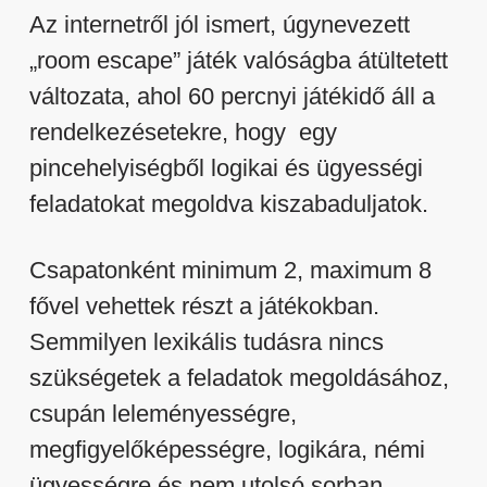
Az internetről jól ismert, úgynevezett
„room escape” játék valóságba átültetett
változata, ahol 60 percnyi játékidő áll a
rendelkezésetekre, hogy egy
pincehelyiségből logikai és ügyességi
feladatokat megoldva kiszabaduljatok.
Csapatonként minimum 2, maximum 8
fővel vehettek részt a játékokban.
Semmilyen lexikális tudásra nincs
szükségetek a feladatok megoldásához,
csupán leleményességre,
megfigyelőképességre, logikára, némi
ügyességre és nem utolsó sorban