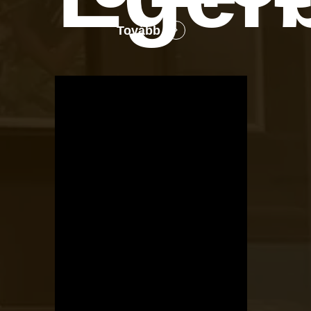
Tovább
OTBike
Kerékpárszerviz