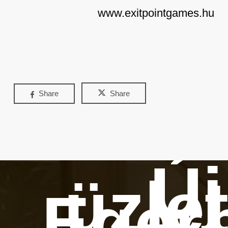
www.exitpointgames.hu
Share
Share
Új
üzle
Eger