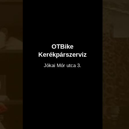
OTBike
Kerékpárszerviz
I
Jókai Mór utca 3.