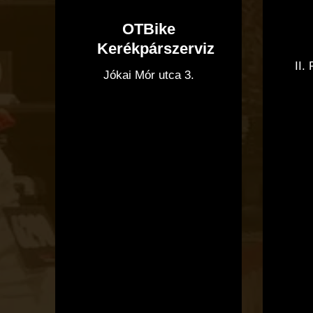
OTBike
Kerékpárszerviz
II.
Jókai Mór utca 3.