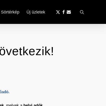
x-
facebook
email
search
Sörtérkép
Új üzletek
twitter
övetkezik!
űadó.
ek
, melyek a
helyi adók