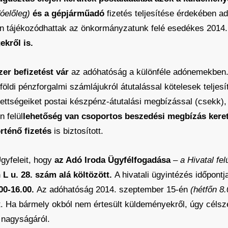
óelőleg)
és a gépjárműadó
fizetés teljesítése érdekében ad
en tájékozódhattak az önkormányzatunk felé esedékes 2014. é
ekről is.
er befizetést vár
az adóhatóság a különféle adónemekben
földi pénzforgalmi számlájukról átutalással kötelesek teljesí
zettségeiket postai készpénz-átutalási megbízással (csekk),
n felül
lehetőség van csoportos beszedési megbízás kere
rténő fizetés
is biztosított.
gyfeleit, hogy
az Adó Iroda Ügyfélfogadása
– a Hivatal fel
 L u. 28. szám alá költözött.
A hivatali ügyintézés időpont
.00-16.00.
Az adóhatóság 2014. szeptember 15-én
(hétfőn 8.
t. Ha bármely okból nem értesült küldeményekről, úgy cél
gük nagyságáról.