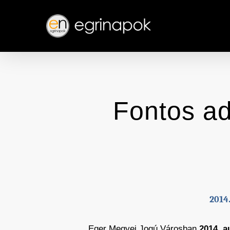
Skip
to
main
content
Fontos ad
2014
Eger Megyei Jogú Városban
2014. a