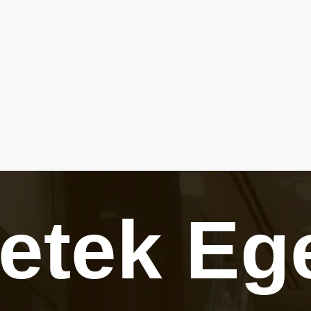
letek
Eg