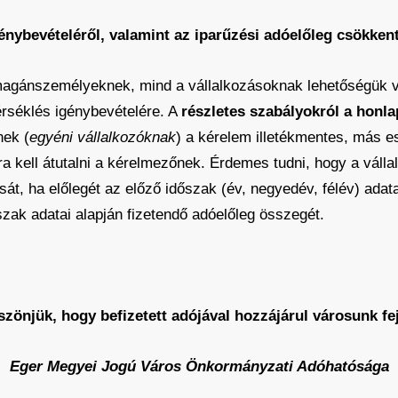
énybevételéről, valamint az iparűzési adóelőleg csökken
magánszemélyeknek, mind a vállalkozásoknak lehetőségük 
mérséklés igénybevételére. A
részletes szabályokról a honl
ek (
egyéni vállalkozóknak
) a kérelem illetékmentes, más ese
a kell átutalni a kérelmezőnek. Érdemes tudni, hogy a váll
t, ha előlegét az előző időszak (év, negyedév, félév) adatai
szak adatai alapján fizetendő adóelőleg összegét.
szönjük, hogy befizetett adójával hozzájárul városunk fe
Eger Megyei Jogú Város Önkormányzati Adóhatósága