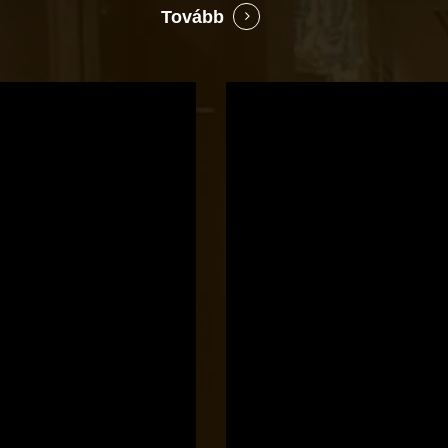
Tovább
Bocó
Príma
cukrászata