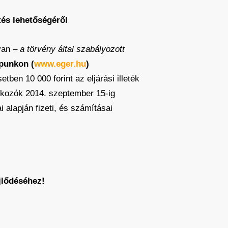
tés lehetőségéről
van –
a törvény által szabályozott
apunkon (
www.eger.hu
)
tben 10 000 forint az eljárási illeték
alkozók 2014. szeptember 15-ig
 alapján fizeti, és számításai
jlődéséhez!