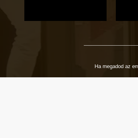
Ha megadod az email
Email cím
*