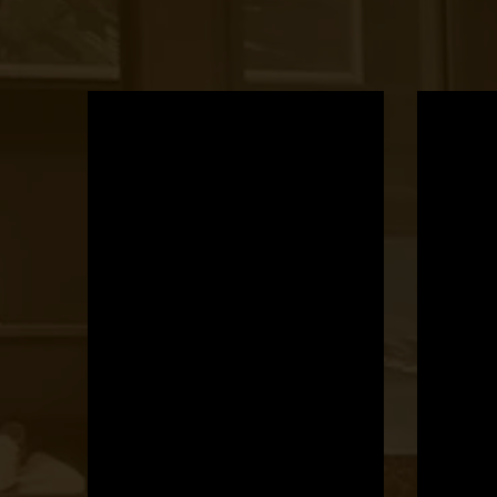
OTBike
Kerékpárszerviz