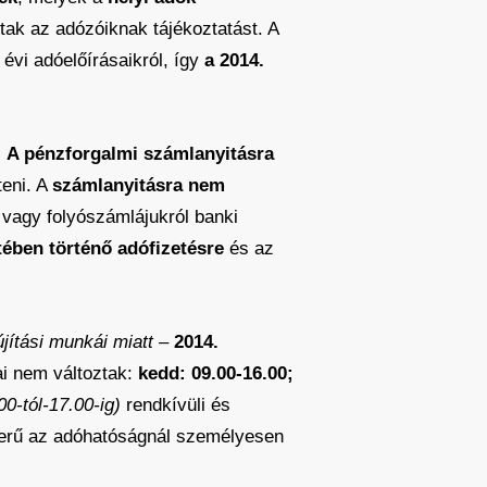
tak az adózóiknak tájékoztatást. A
vi adóelőírásaikról, így
a 2014.
.
A pénzforgalmi számlanyitásra
teni. A
számlanyitásra nem
 vagy folyószámlájukról banki
tében történő adófizetésre
és az
újítási munkái miatt –
2014.
jai nem változtak:
kedd: 09.00-16.00;
00-tól-17.00-ig)
rendkívüli és
szerű az adóhatóságnál személyesen