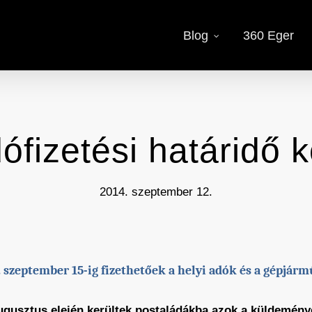
Blog
360 Eger
ófizetési határidő k
2014. szeptember 12.
. szeptember 15-ig fizethetőek a helyi adók és a gépjárm
ugusztus elején kerültek postaládákba azok a küldemény