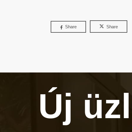
Share
Share
Új üz