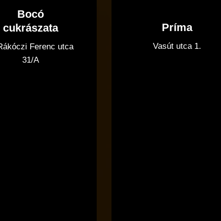
Bocó
Príma
cukrászata
Vasút utca 1.
 Rákóczi Ferenc utca
31/A