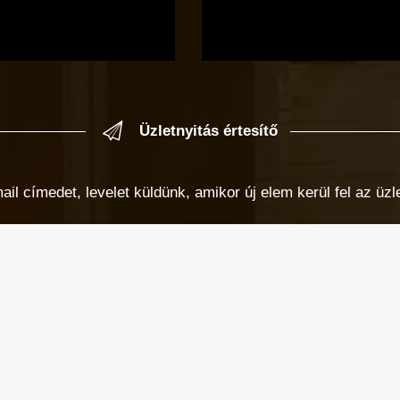
Üzletnyitás értesítő
 címedet, levelet küldünk, amikor új elem kerül fel az üzlet