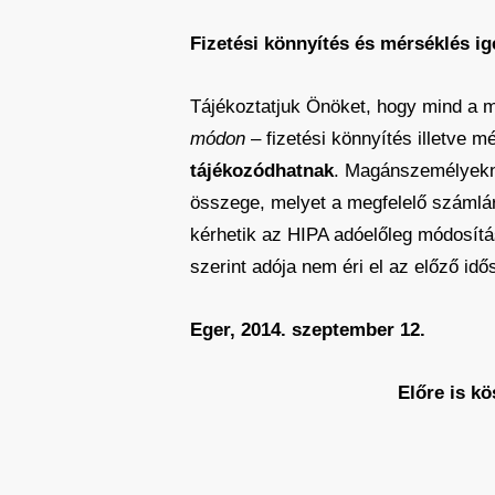
Fizetési könnyítés és mérséklés ig
Tájékoztatjuk Önöket, hogy mind a 
módon
– fizetési könnyítés illetve 
tájékozódhatnak
. Magánszemélyekn
összege, melyet a megfelelő számlár
kérhetik az HIPA adóelőleg módosításá
szerint adója nem éri el az előző idő
Eger, 2014. szeptember 12.
Előre is kö