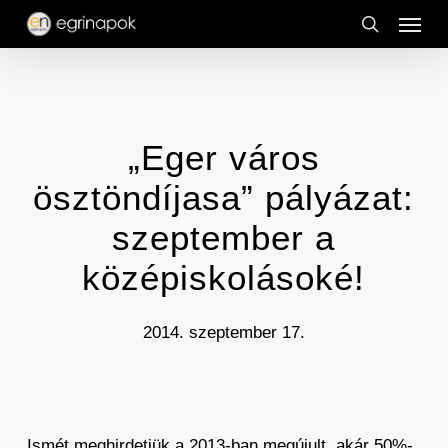
Menu
Skip
to
search
main
content
„Eger város
ösztöndíjasa” pályázat:
szeptember a
középiskolásoké!
2014. szeptember 17.
Ismét meghirdetjük a 2013-ban megújult, akár 50%-