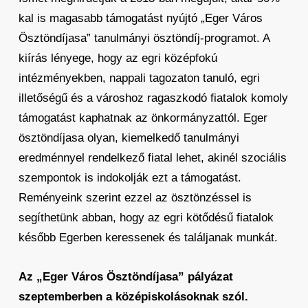
kal is magasabb támogatást nyújtó „Eger Város
Ösztöndíjasa” tanulmányi ösztöndíj-programot. A
kiírás lényege, hogy az egri középfokú
intézményekben, nappali tagozaton tanuló, egri
illetőségű és a városhoz ragaszkodó fiatalok komoly
támogatást kaphatnak az önkormányzattól. Eger
ösztöndíjasa olyan, kiemelkedő tanulmányi
eredménnyel rendelkező fiatal lehet, akinél szociális
szempontok is indokolják ezt a támogatást.
Reményeink szerint ezzel az ösztönzéssel is
segíthetünk abban, hogy az egri kötődésű fiatalok
később Egerben keressenek és találjanak munkát.
Az „Eger Város Ösztöndíjasa” pályázat
szeptemberben a középiskolásoknak szól.