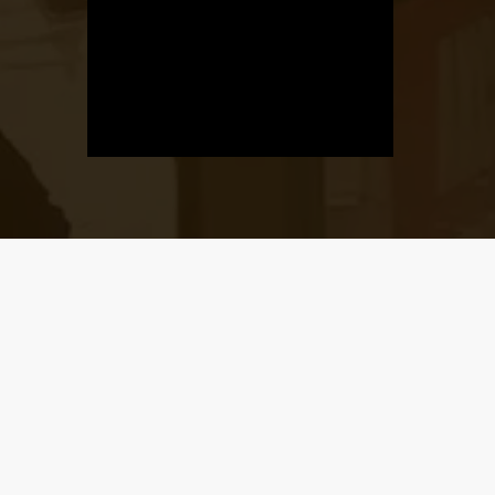
Üzletnyitás
értesítő
Ha megadod az email címedet,
levelet küldünk, amikor új elem kerül
fel az üzletfigyelő listára.
Email cím
*