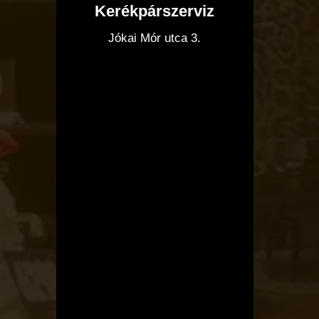
Kerékpárszerviz
I
Jókai Mór utca 3.