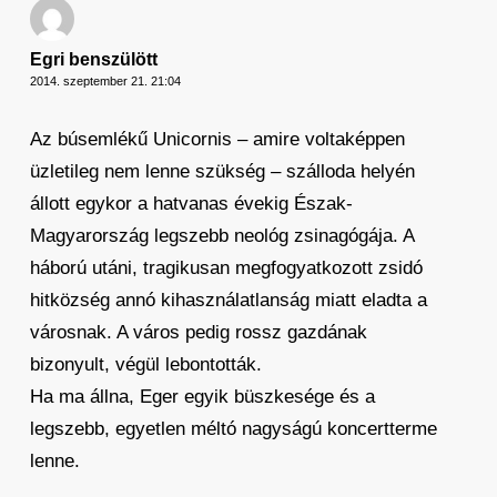
Egri benszülött
2014. szeptember 21. 21:04
Az búsemlékű Unicornis – amire voltaképpen
üzletileg nem lenne szükség – szálloda helyén
állott egykor a hatvanas évekig Észak-
Magyarország legszebb neológ zsinagógája. A
háború utáni, tragikusan megfogyatkozott zsidó
hitközség annó kihasználatlanság miatt eladta a
városnak. A város pedig rossz gazdának
bizonyult, végül lebontották.
Ha ma állna, Eger egyik büszkesége és a
legszebb, egyetlen méltó nagyságú koncertterme
lenne.