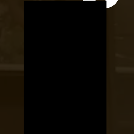
OTBike
Kerékpárszerviz