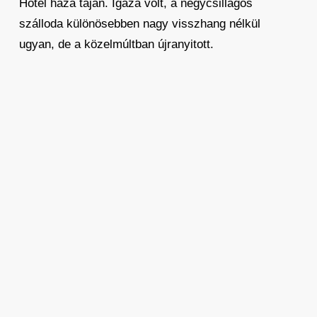
Hotel háza táján. Igaza volt, a négycsillagos
szálloda különösebben nagy visszhang nélkül
ugyan, de a közelmúltban újranyitott.