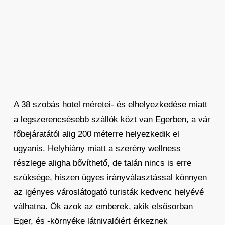
A 38 szobás hotel méretei- és elhelyezkedése miatt
a legszerencsésebb szállók közt van Egerben, a vár
főbejáratától alig 200 méterre helyezkedik el
ugyanis. Helyhiány miatt a szerény wellness
részlege aligha bővíthető, de talán nincs is erre
szüksége, hiszen ügyes irányválasztással könnyen
az igényes városlátogató turisták kedvenc helyévé
válhatna. Ők azok az emberek, akik elsősorban
Eger, és -környéke látnivalóiért érkeznek