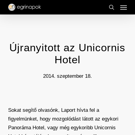
Menu
Skip
to
search
main
content
Újranyitott az Unicornis
Hotel
2014. szeptember 18.
Sokat segítő olvasónk, Laport hívta fel a
figyelmünket, hogy mozgolódást látott az egykori
Panoráma Hotel, vagy még egykoribb Unicornis