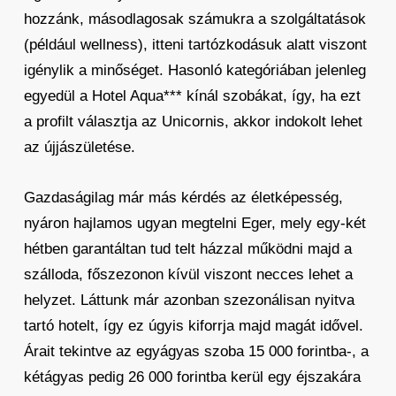
hozzánk, másodlagosak számukra a szolgáltatások
(például wellness), itteni tartózkodásuk alatt viszont
igénylik a minőséget. Hasonló kategóriában jelenleg
egyedül a Hotel Aqua*** kínál szobákat, így, ha ezt
a profilt választja az Unicornis, akkor indokolt lehet
az újjászületése.
Gazdaságilag már más kérdés az életképesség,
nyáron hajlamos ugyan megtelni Eger, mely egy-két
hétben garantáltan tud telt házzal működni majd a
szálloda, főszezonon kívül viszont necces lehet a
helyzet. Láttunk már azonban szezonálisan nyitva
tartó hotelt, így ez úgyis kiforrja majd magát idővel.
Árait tekintve az egyágyas szoba 15 000 forintba-, a
kétágyas pedig 26 000 forintba kerül egy éjszakára