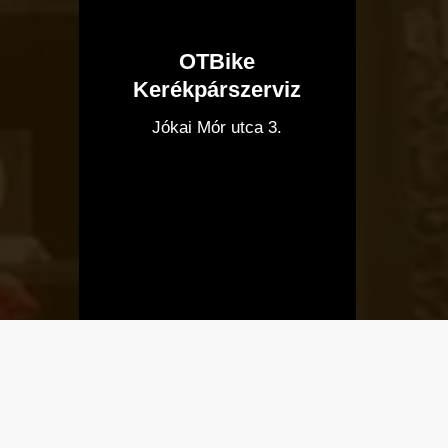
OTBike
Kerékpárszerviz
I
Jókai Mór utca 3.