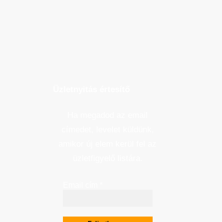
Üzletnyitás értesítő
Ha megadod az email
címedet, levelet küldünk,
amikor új elem kerül fel az
üzletfigyelő listára.
Email cím
*