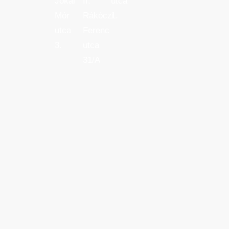
Jókai
II.
utca
Mór
Rákóczi
1.
utca
Ferenc
3.
utca
31/A