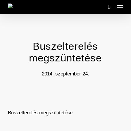
Menu
Skip
to
search
main
content
Buszelterelés
megszüntetése
2014. szeptember 24.
Buszelterelés megszüntetése