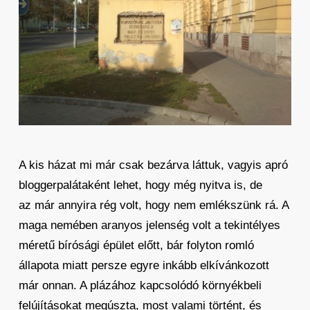
A kis házat mi már csak bezárva láttuk, vagyis apró
bloggerpalátaként lehet, hogy még nyitva is, de
az már annyira rég volt, hogy nem emlékszünk rá. A
maga nemében aranyos jelenség volt a tekintélyes
méretű bírósági épület előtt, bár folyton romló
állapota miatt persze egyre inkább elkívánkozott
már onnan. A plázához kapcsolódó környékbeli
felújításokat megúszta, most valami történt, és