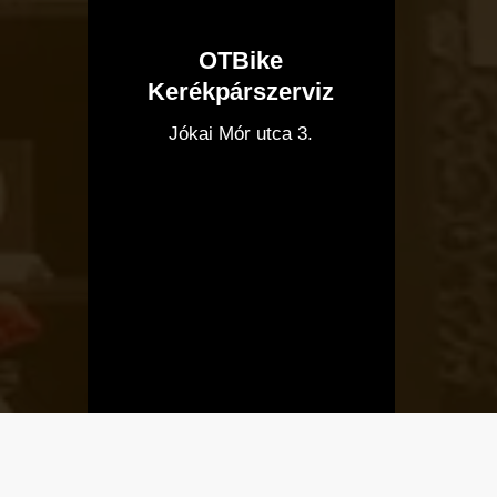
OTBike
Kerékpárszerviz
I
Jókai Mór utca 3.