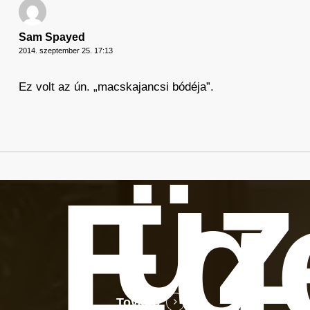
Sam Spayed
2014. szeptember 25. 17:13
Ez volt az ún. „macskajancsi bódéja”.
üz
Eg
Tovább