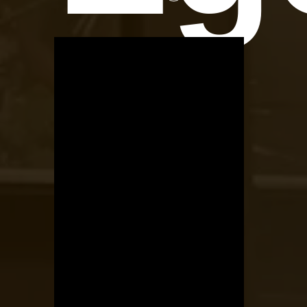
OTBike
Kerékpárszerviz