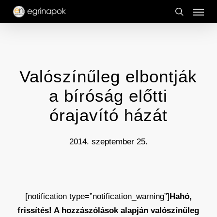
Menu
Skip
to
search
main
content
Valószínűleg elbontják
a bíróság előtti
órajavító házát
2014. szeptember 25.
[notification type=”notification_warning”]
Hahó,
frissítés! A hozzászólások alapján valószínűleg