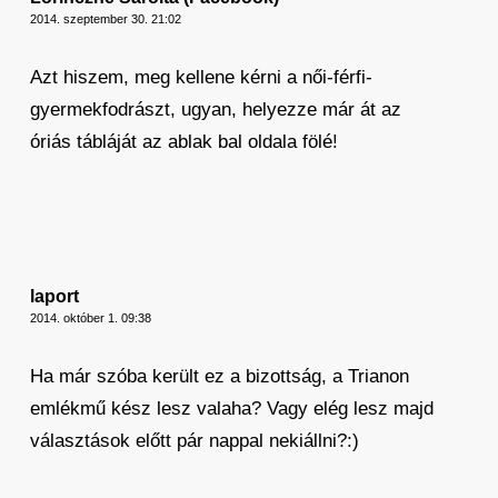
2014. szeptember 30. 21:02
Azt hiszem, meg kellene kérni a női-férfi-
gyermekfodrászt, ugyan, helyezze már át az
óriás tábláját az ablak bal oldala fölé!
laport
2014. október 1. 09:38
Ha már szóba került ez a bizottság, a Trianon
emlékmű kész lesz valaha? Vagy elég lesz majd
választások előtt pár nappal nekiállni?:)