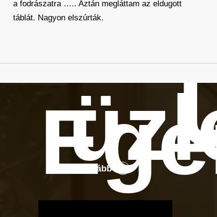
a fodrászatra ….. Aztán megláttam az eldugott
táblát. Nagyon elszúrták.
üzl
Ege
Tovább
OTBike