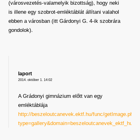
(városvezetés-valamelyik bizottság), hogy neki
is illene egy szobrot-emléktáblát állítani valahol
ebben a városban (itt Gárdonyi G. 4-ik szobrára
gondolok).
laport
2014. október 1. 14:02
A Grádonyi gimnázium előtt van egy
emléktáblája
http://beszeloutcanevek.ektf.hu/func/getImage.php?
type=gallery&domain=beszeloutcanevek_ektf_hu&tit