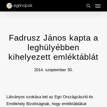
Menu
Skip
to
search
main
content
Fadrusz János kapta a
leghülyébben
kihelyezett emléktáblát
2014. szeptember 30.
Látványos szokása lett az Egri Országzászló és
Emlékhely Bizottságnak, hogy emléktáblákat