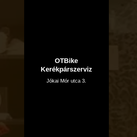
OTBike
Kerékpárszerviz
I
Jókai Mór utca 3.