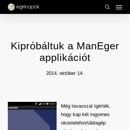
Menu
Skip
to
search
main
content
Kipróbáltuk a ManEger
applikációt
2014. október 14.
Még tavasszal ígérték,
hogy kap két ingyenes
okostelefon/táblagép