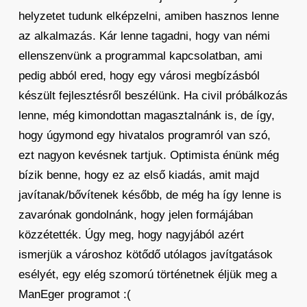
helyzetet tudunk elképzelni, amiben hasznos lenne
az alkalmazás. Kár lenne tagadni, hogy van némi
ellenszenvünk a programmal kapcsolatban, ami
pedig abból ered, hogy egy városi megbízásból
készült fejlesztésről beszélünk. Ha civil próbálkozás
lenne, még kimondottan magasztalnánk is, de így,
hogy úgymond egy hivatalos programról van szó,
ezt nagyon kevésnek tartjuk. Optimista énünk még
bízik benne, hogy ez az első kiadás, amit majd
javítanak/bővítenek később, de még ha így lenne is
zavarónak gondolnánk, hogy jelen formájában
közzétették. Úgy meg, hogy nagyjából azért
ismerjük a városhoz kötődő utólagos javítgatások
esélyét, egy elég szomorú történetnek éljük meg a
ManEger programot :(