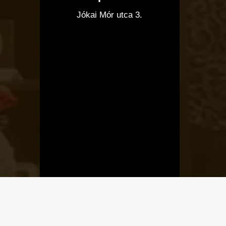
I
Jókai Mór utca 3.