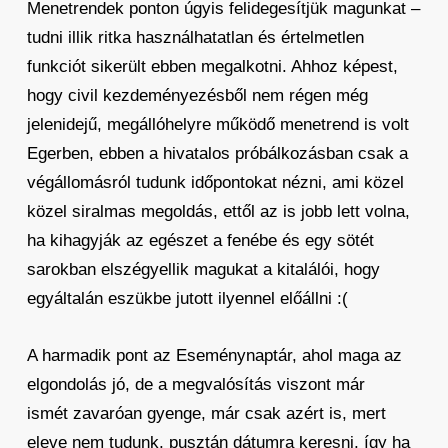
Menetrendek ponton úgyis felidegesítjük magunkat –
tudni illik ritka használhatatlan és értelmetlen
funkciót sikerült ebben megalkotni. Ahhoz képest,
hogy civil kezdeményezésből nem régen még
jelenidejű, megállóhelyre működő menetrend is volt
Egerben, ebben a hivatalos próbálkozásban csak a
végállomásról tudunk időpontokat nézni, ami közel
közel siralmas megoldás, ettől az is jobb lett volna,
ha kihagyják az egészet a fenébe és egy sötét
sarokban elszégyellik magukat a kitalálói, hogy
egyáltalán eszükbe jutott ilyennel előállni :(
A harmadik pont az Eseménynaptár, ahol maga az
elgondolás jó, de a megvalósítás viszont már
ismét zavaróan gyenge, már csak azért is, mert
eleve nem tudunk, pusztán dátumra keresni, így ha