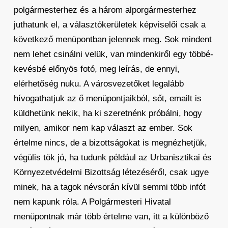
polgármesterhez és a három alporgármesterhez
juthatunk el, a választókerületek képviselői csak a
következő menüpontban jelennek meg. Sok mindent
nem lehet csinálni velük, van mindenkiről egy többé-
kevésbé előnyös fotó, meg leírás, de ennyi,
elérhetőség nuku. A városvezetőket legalább
hívogathatjuk az ő menüpontjaikból, sőt, emailt is
küldhetünk nekik, ha ki szeretnénk próbálni, hogy
milyen, amikor nem kap választ az ember. Sok
értelme nincs, de a bizottságokat is megnézhetjük,
végülis tök jó, ha tudunk például az Urbanisztikai és
Környezetvédelmi Bizottság létezéséről, csak ugye
minek, ha a tagok névsorán kívül semmi több infót
nem kapunk róla. A Polgármesteri Hivatal
menüpontnak már több értelme van, itt a különböző