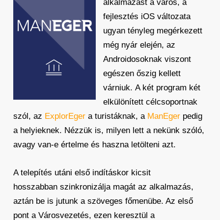
alkalmazást a város, a
fejlesztés iOS változata
ugyan tényleg megérkezett
még nyár elején, az
Androidosoknak viszont
egészen őszig kellett
várniuk. A két program két
elkülönített célcsoportnak
szól, az
ExplorEger
a turistáknak, a
ManEger
pedig
a helyieknek. Nézzük is, milyen lett a nekünk szóló,
avagy van-e értelme és haszna letölteni azt.
A telepítés utáni első indításkor kicsit
hosszabban szinkronizálja magát az alkalmazás,
aztán be is jutunk a szöveges főmenübe. Az első
pont a Városvezetés, ezen keresztül a