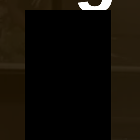
OTBike
Kerékpárszerviz