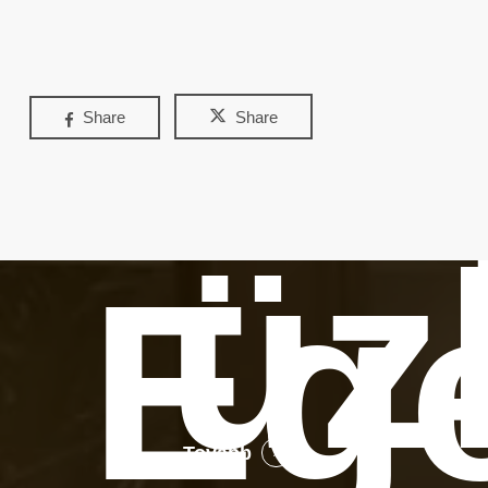
Share
Share
üz
Eg
Tovább