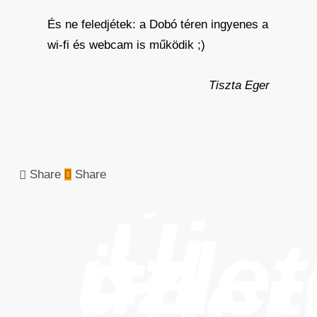
És ne feledjétek: a Dobó téren ingyenes a
wi-fi és webcam is működik ;)
Tiszta Eger
Share
Share
Új
üzle
Eger