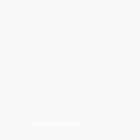
Üzletnyitás értesítő
Ha megadod az email