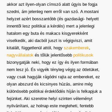
akkor azt ilyen-olyan címszó alatt úgyis be fogja
szedni, ám jelenleg nem erről van szó. A mostani
helyzet azért bosszantóbb (és gazdasági- helyett
innentől lesz politikai a kérdés) mert a jelenlegi
hatalom egy buta és makacs kisgyerekként
viselkedik, aki dacból juszt is végigviszi, amit
kitalált, függetlenül attól, hogy
szakemberek
,
nagyvállalatok
és tőlük jelentősebb
politikusok
bizonygatják neki, hogy ez így és ilyen formában
nem lesz jó. És vigyék tényleg végig az ötletüket,
vagy csak hagyják rágódni rajta az embereket, ez
olyan abszurd és kicsinyes húzás, amire még
különösebb politikai érdeklődés híján is felkapjuk a
fejünket. Aki szeretne helyi szinten véleményt
nyilvánítani, az holnap este megteheti, fentebb