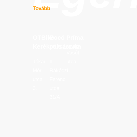
Tovább
OTBike
Bocó
Príma
OTBike
Bocó
Príma
Kerékpárszerviz
cukrászata
Kerékpárszerviz
cukrászata
Vasút
Jókai
II.
utca
Mór
Rákóczi
1.
utca
Ferenc
3.
utca
31/A