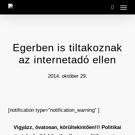
Menu
Skip
to
search
main
content
Egerben is tiltakoznak
az internetadó ellen
2014. október 29.
[notification type=”notification_warning” ]
Vigyázz, óvatosan, körültekintően!!! Politikai