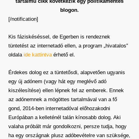
tartalmú cikk következik egy politikamentes
blogon.
[/notification]
Kis fáziskéséssel, de Egerben is rendeznek
tüntetést az internetadó ellen, a program „hivatalos”
oldala
ide kattintva
érhető el.
Érdekes dolog ez a tüntetősdi, alapvetően ugyanis
egy új adónem (vagy hát egy meglévő adó
kiszélesítése) ellen lépnek fel az emberek. Ennek
az adónemnek a mögöttes tartalmával van a fő
gond, 2014-ben internetadóval előhozakodni
Európában a kelleténél talán kínosabb dolog. Aki
valaha próbált már gondolkozni, persze tudja, hogy
ha egy országnak plusz adóbevételre van szüksége,