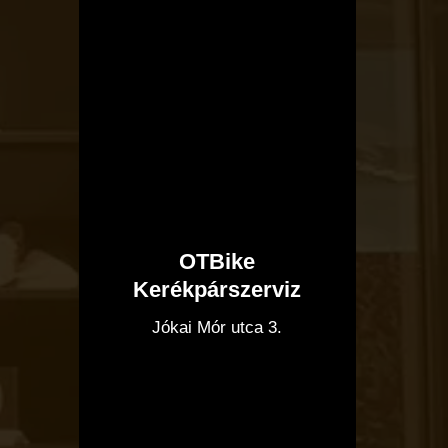
OTBike
Kerékpárszerviz
I
Jókai Mór utca 3.