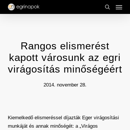
Menu
Skip
to
search
main
content
Rangos elismerést
kapott városunk az egri
virágosítás minőségéért
2014. november 28.
Kiemelkedő elismeréssel díjazták Eger virágosítási
munkáját és annak minőségét: a „Virágos