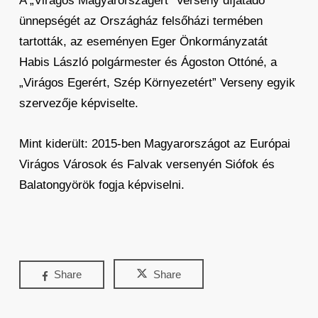
A „Virágos Magyarországért” Verseny díjátadó
ünnepségét az Országház felsőházi termében
tartották, az eseményen Eger Önkormányzatát
Habis László polgármester és Ágoston Ottóné, a
„Virágos Egerért, Szép Környezetért” Verseny egyik
szervezője képviselte.
Mint kiderült: 2015-ben Magyarországot az Európai
Virágos Városok és Falvak versenyén Siófok és
Balatongyörök fogja képviselni.
Share
Share