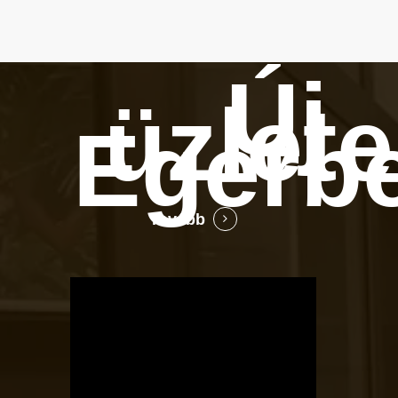
Új
üzlet
Egerb
Tovább
OTBike
Kerékpárszerviz