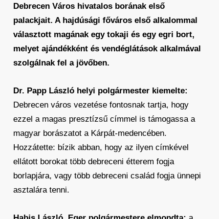
Debrecen Város hivatalos borának első
palackjait. A hajdúsági főváros első alkalommal
választott magának egy tokaji és egy egri bort,
melyet ajándékként és vendéglátások alkalmával
szolgálnak fel a jövőben.
Dr. Papp László helyi polgármester kiemelte:
Debrecen város vezetése fontosnak tartja, hogy
ezzel a magas presztízsű címmel is támogassa a
magyar borászatot a Kárpát-medencében.
Hozzátette: bízik abban, hogy az ilyen címkével
ellátott borokat több debreceni étterem fogja
borlapjára, vagy több debreceni család fogja ünnepi
asztalára tenni.
Habis László
, Eger polgármestere elmondta:
a