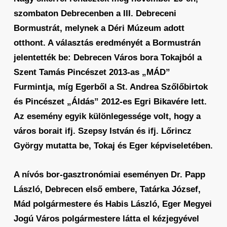
szombaton Debrecenben a III. Debreceni
Bormustrát, melynek a Déri Múzeum adott
otthont. A választás eredményét a Bormustrán
jelentették be: Debrecen Város bora Tokajból a
Szent Tamás Pincészet 2013-as „MÁD”
Furmintja, míg Egerből a St. Andrea Szőlőbirtok
és Pincészet „Áldás” 2012-es Egri Bikavére lett.
Az esemény egyik különlegessége volt, hogy a
város borait ifj. Szepsy István és ifj. Lőrincz
György mutatta be, Tokaj és Eger képviseletében.
A nívós bor-gasztronómiai eseményen Dr. Papp
László, Debrecen első embere, Tatárka József,
Mád polgármestere és Habis László, Eger Megyei
Jogú Város polgármestere látta el kézjegyével