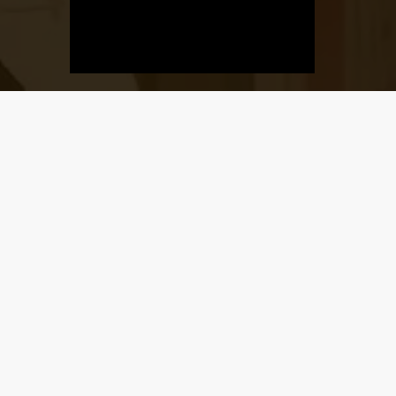
Üzletnyitás
értesítő
Ha megadod az email címedet,
levelet küldünk, amikor új elem kerül
fel az üzletfigyelő listára.
Email cím
*