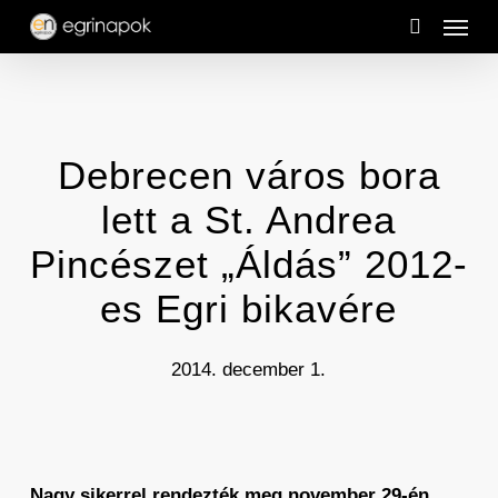
Menu
Skip
to
search
main
content
Debrecen város bora
lett a St. Andrea
Pincészet „Áldás” 2012-
es Egri bikavére
2014. december 1.
Nagy sikerrel rendezték meg november 29-én,