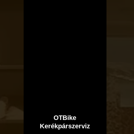
OTBike
Kerékpárszerviz
I