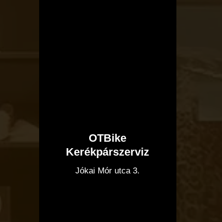
OTBike
Kerékpárszerviz
I
Jókai Mór utca 3.