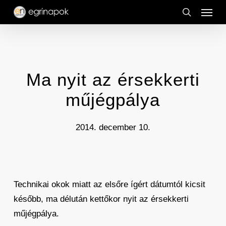
Menu
Skip
to
search
main
content
Ma nyit az érsekkerti
műjégpálya
2014. december 10.
Technikai okok miatt az elsőre ígért dátumtól kicsit
később, ma délután kettőkor nyit az érsekkerti
műjégpálya.