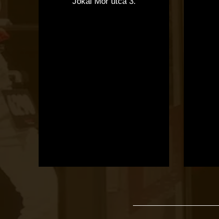
Jókai Mór utca 3.