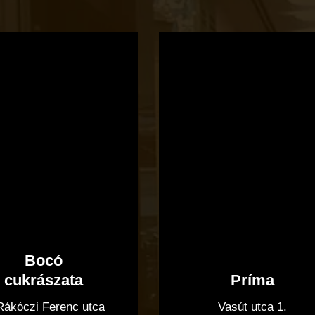
Bocó
Príma
cukrászata
Bocó
Príma
cukrászata
Vasút utca 1.
 Rákóczi Ferenc utca