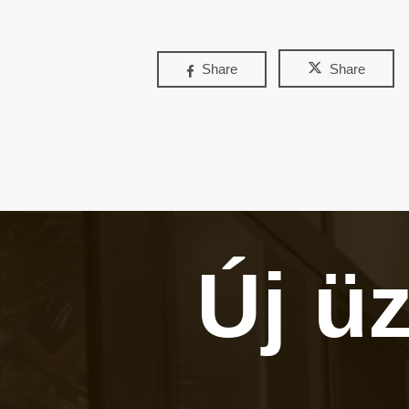
Share
Share
Új ü