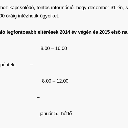
rhöz kapcsolódó, fontos információ, hogy december 31-én, s
0 óráig intézhetik ügyeiket.
ló legfontosabb eltérések 2014 év végén és 2015 első na
éntek: 8.00 – 16.00
tök, péntek: –
da: 8.00 – 12.00
, péntek: –
nap: január 5., hétfő