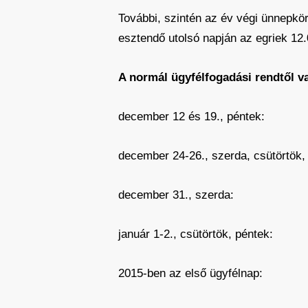
További, szintén az év végi ünnepkö
esztendő utolsó napján az egriek 12.0
A normál ügyfélfogadási rendtől va
december 12 és 19., p
december 24-26., szerda, csütör
december 31., szer
január 1-2., csütörtök
2015-ben az első ügyfél