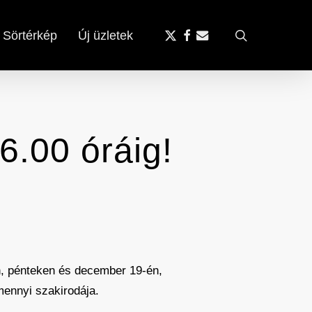
x-
facebook
email
search
Sörtérkép
Új üzletek
twitter
6.00 óráig!
n, pénteken és december 19-én,
mennyi szakirodája.