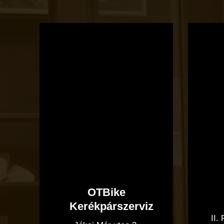
OTBike
Kerékpárszerviz
OTBike
Kerékpárszerviz
II.