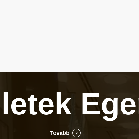
zletek
Ege
Tovább