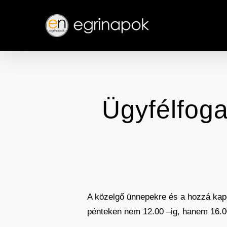
Skip
to
main
content
Ügyfélfoga
A közelgő ünnepekre és a hozzá kap
pénteken nem 12.00 –ig, hanem 16.00 