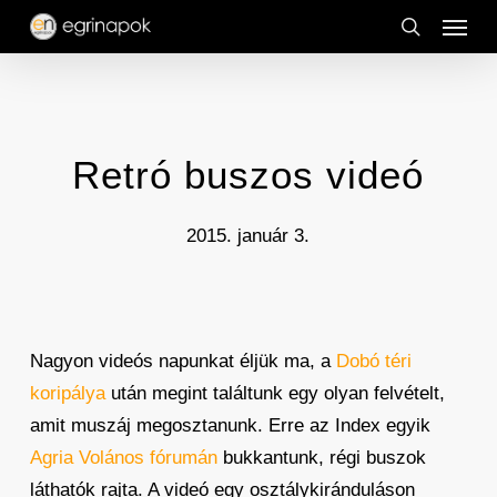
Menu
Skip
to
search
main
content
Retró buszos videó
2015. január 3.
Nagyon videós napunkat éljük ma, a
Dobó téri
koripálya
után megint találtunk egy olyan felvételt,
amit muszáj megosztanunk. Erre az Index egyik
Agria Volános fórumán
bukkantunk, régi buszok
láthatók rajta. A videó egy osztálykiránduláson