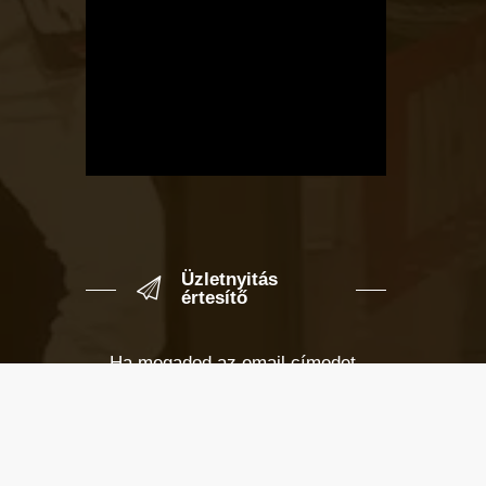
Üzletnyitás
értesítő
Ha megadod az email címedet,
levelet küldünk, amikor új elem kerül
fel az üzletfigyelő listára.
Email cím
*