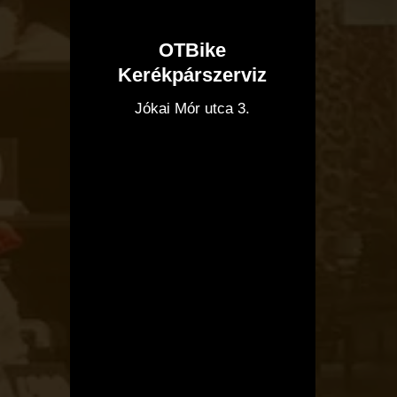
OTBike
Kerékpárszerviz
I
Jókai Mór utca 3.