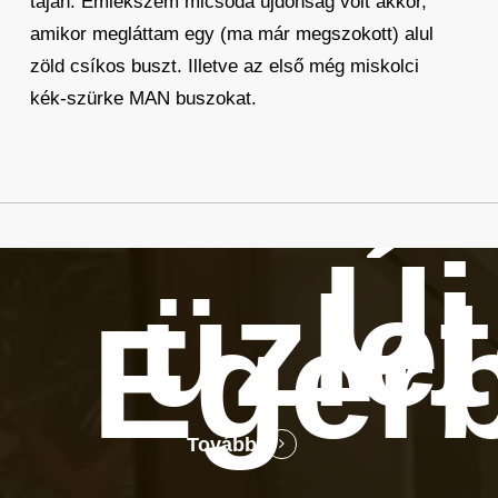
táján. Emlékszem micsoda újdonság volt akkor,
amikor megláttam egy (ma már megszokott) alul
zöld csíkos buszt. Illetve az első még miskolci
kék-szürke MAN buszokat.
Új
üzle
Eger
Tovább