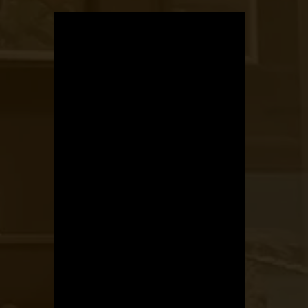
OTBike
Kerékpárszerviz