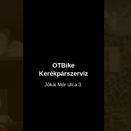
OTBike
Kerékpárszerviz
I
Jókai Mór utca 3.