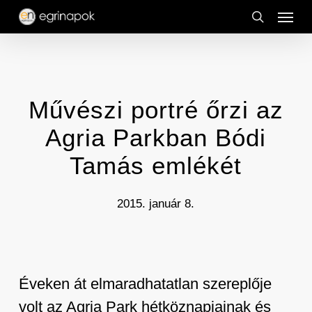
Menu
Skip
to
search
main
content
Művészi portré őrzi az
Agria Parkban Bódi
Tamás emlékét
2015. január 8.
Éveken át elmaradhatatlan szereplője
volt az Agria Park hétköznapjainak és