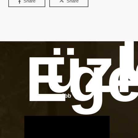
Share
Share
üzl
Ege
Tovább
OTBike
Kerékpárszerviz