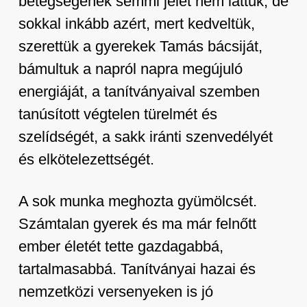
betegségének semmi jelét nem láttuk, de
sokkal inkább azért, mert kedveltük,
szerettük a gyerekek Tamás bácsiját,
bámultuk a napról napra megújuló
energiáját, a tanítványaival szemben
tanúsított végtelen türelmét és
szelídségét, a sakk iránti szenvedélyét
és elkötelezettségét.
A sok munka meghozta gyümölcsét.
Számtalan gyerek és ma már felnőtt
ember életét tette gazdagabbá,
tartalmasabbá. Tanítványai hazai és
nemzetközi versenyeken is jó