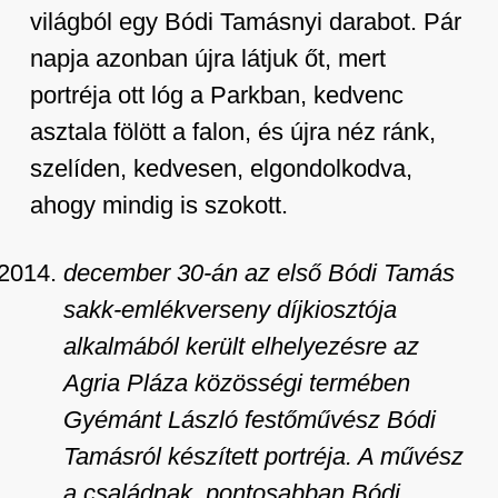
világból egy Bódi Tamásnyi darabot. Pár
napja azonban újra látjuk őt, mert
portréja ott lóg a Parkban, kedvenc
asztala fölött a falon, és újra néz ránk,
szelíden, kedvesen, elgondolkodva,
ahogy mindig is szokott.
december 30-án az első Bódi Tamás
sakk-emlékverseny díjkiosztója
alkalmából került elhelyezésre az
Agria Pláza közösségi termében
Gyémánt László festőművész Bódi
Tamásról készített portréja. A művész
a családnak, pontosabban Bódi